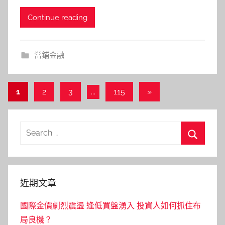
Continue reading
當鋪金融
文
Next
1
2
3
...
115
»
Posts
章
分
Search
頁
for:
Search
近期文章
國際金價劇烈震盪 逢低買盤湧入 投資人如何抓住布
局良機？