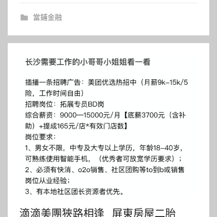
當鋪金融
滴滴美團狹路相逢_屏東房屋二胎