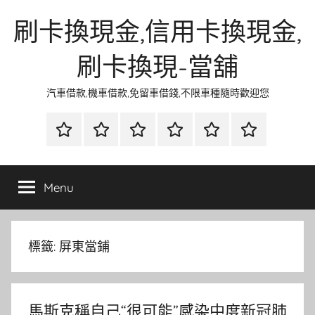
Skip
刷卡換現金,信用卡換現金,
to
content
刷卡換現-當舖
汽車借款,機車借款,免留車借錢,不限車種隨時歡迎您
首
當
網
流
環
聯
頁
鋪
路
行
保
合
金
資
時
清
徵
Menu
融
訊
尚
潔
信
標籤:
屏東當鋪
馬斯克稱自己“很可能”感染中度新冠肺