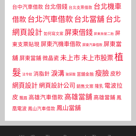
台北機車
台北借錢
台中汽車借款
台北支票借款
台北汽車借款
台北當舖
台北
借款
網頁設計
屏東借錢
屏
如何寫文案
屏東房屋二胎
屏東當
屏東汽機車借款
東支票貼現
屏東汽車借款
植
未上市
未上市股票
舖
屏東當鋪
微晶瓷
髮
瘦臉
淚溝
皮秒
消脂針
當舖金融
法令紋
玻尿酸
網頁設計
網頁設計公司
電波拉
銷售文案
隆乳
高雄當舖
皮
高雄汽車借款
高雄當鋪
鳳
飄眉
鳳山當舖
凰電波
鳳山汽車借款