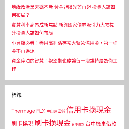
地緣政治黑天鵝不斷 黃金避險光芒再起 投資人該如
何布局？
實質利率高昂成新焦點 新興國家債券吸引力大幅提
升投資人該如何布局
小資族必看：善用高利活存養大緊急備用金，第一桶
金不再遙遠
資金停泊的智慧：觀望期也能讓每一塊錢持續為你工
作
標籤
信用卡換現金
Thermage FLX
中山區當舖
刷卡換現金
刷卡換現
台中機車借款
台中借款