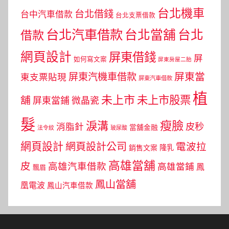
台北機車
台北借錢
台中汽車借款
台北支票借款
台北汽車借款
台北當舖
台北
借款
網頁設計
屏東借錢
屏
如何寫文案
屏東房屋二胎
屏東當
屏東汽機車借款
東支票貼現
屏東汽車借款
植
未上市
未上市股票
舖
屏東當鋪
微晶瓷
髮
瘦臉
淚溝
皮秒
消脂針
當舖金融
法令紋
玻尿酸
網頁設計
網頁設計公司
電波拉
銷售文案
隆乳
高雄當舖
皮
高雄汽車借款
高雄當鋪
鳳
飄眉
鳳山當舖
凰電波
鳳山汽車借款