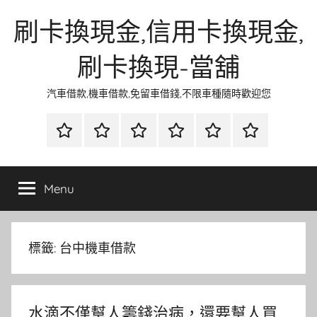
Skip
刷卡換現金,信用卡換現金,
to
content
刷卡換現-當舖
汽車借款,機車借款,免留車借錢,不限車種隨時歡迎您
首
當
網
流
環
聯
頁
鋪
路
行
保
合
金
資
時
清
徵
Menu
融
訊
尚
潔
信
標籤:
台中機車借款
水滴不僅幫人籌錢治病，還要幫人買