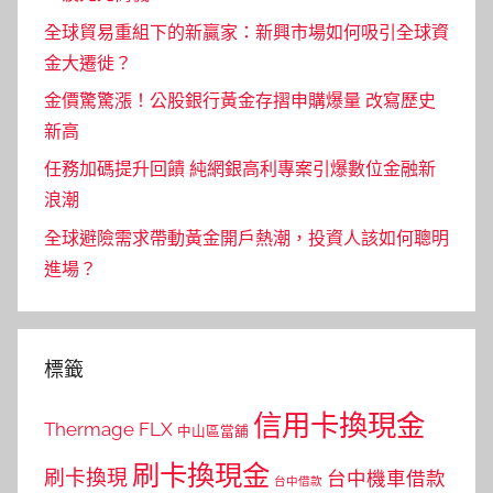
全球貿易重組下的新贏家：新興市場如何吸引全球資
金大遷徙？
金價驚驚漲！公股銀行黃金存摺申購爆量 改寫歷史
新高
任務加碼提升回饋 純網銀高利專案引爆數位金融新
浪潮
全球避險需求帶動黃金開戶熱潮，投資人該如何聰明
進場？
標籤
信用卡換現金
Thermage FLX
中山區當舖
刷卡換現金
刷卡換現
台中機車借款
台中借款