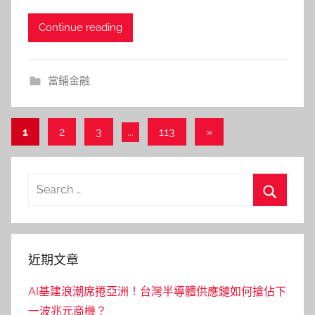
Continue reading
當鋪金融
文
Next
1
2
3
...
113
»
Posts
章
分
Search
頁
for:
Search
近期文章
AI基建浪潮席捲亞洲！台灣半導體供應鏈如何搶佔下
一波兆元商機？