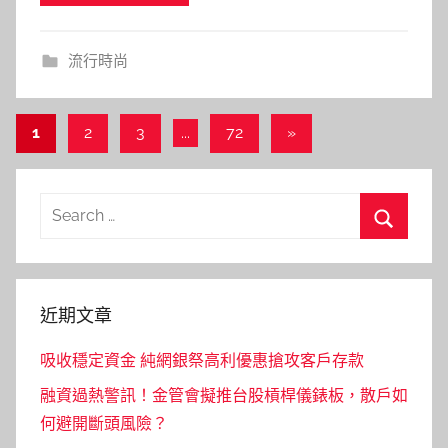
流行時尚
文
Next
1
2
3
...
72
»
Posts
章
分
Search
頁
for:
Search
近期文章
吸收穩定資金 純網銀祭高利優惠搶攻客戶存款
融資過熱警訊！金管會擬推台股槓桿儀錶板，散戶如
何避開斷頭風險？