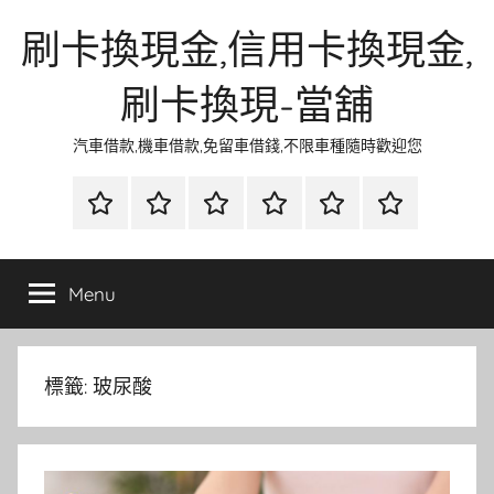
Skip
刷卡換現金,信用卡換現金,
to
content
刷卡換現-當舖
汽車借款,機車借款,免留車借錢,不限車種隨時歡迎您
首
當
網
流
環
聯
頁
鋪
路
行
保
合
金
資
時
清
徵
Menu
融
訊
尚
潔
信
標籤:
玻尿酸