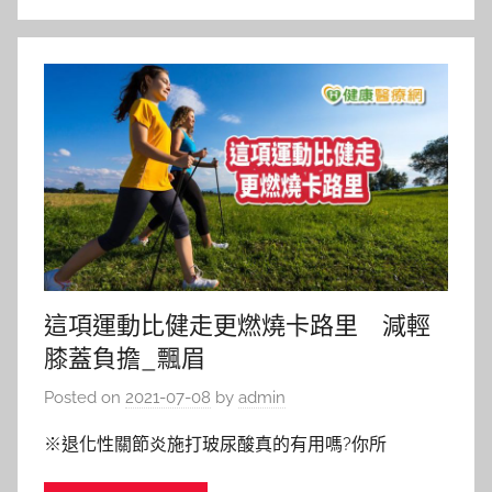
這項運動比健走更燃燒卡路里 減輕
膝蓋負擔_飄眉
Posted on
2021-07-08
by
admin
※退化性關節炎施打玻尿酸真的有用嗎?你所