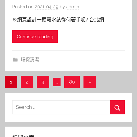
Posted on
2021-04-29
by
admin
※網頁設計一頭霧水該從何著手呢? 台北網
Continue reading
環保清潔
文
Next
1
2
3
...
80
»
Posts
章
分
Search
頁
for:
Search