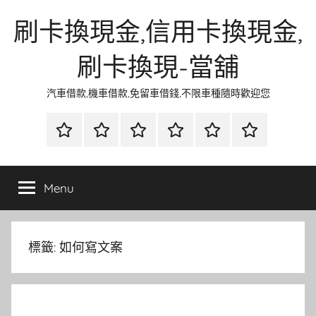
Skip
刷卡換現金,信用卡換現金,
to
content
刷卡換現-當舖
汽車借款,機車借款,免留車借錢,不限車種隨時歡迎您
首
當
網
流
環
聯
頁
鋪
路
行
保
合
金
資
時
清
徵
Menu
融
訊
尚
潔
信
標籤:
如何寫文案