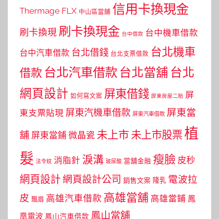
信用卡換現金
Thermage FLX
中山區當舖
刷卡換現金
刷卡換現
台中機車借款
台中借款
台北機車
台北借錢
台中汽車借款
台北支票借款
台北汽車借款
台北當舖
台北
借款
網頁設計
屏東借錢
屏
如何寫文案
屏東房屋二胎
屏東當
屏東汽機車借款
東支票貼現
屏東汽車借款
植
未上市
未上市股票
舖
屏東當鋪
微晶瓷
髮
瘦臉
淚溝
皮秒
消脂針
當舖金融
法令紋
玻尿酸
網頁設計
網頁設計公司
電波拉
銷售文案
隆乳
高雄當舖
皮
高雄汽車借款
高雄當鋪
鳳
飄眉
鳳山當舖
凰電波
鳳山汽車借款