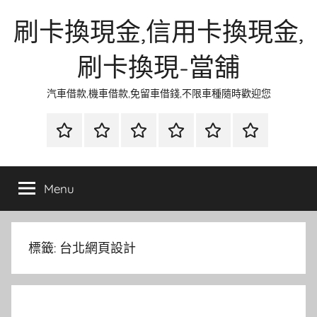
Skip
刷卡換現金,信用卡換現金,
to
content
刷卡換現-當舖
汽車借款,機車借款,免留車借錢,不限車種隨時歡迎您
首
當
網
流
環
聯
頁
鋪
路
行
保
合
金
資
時
清
徵
Menu
融
訊
尚
潔
信
標籤:
台北網頁設計