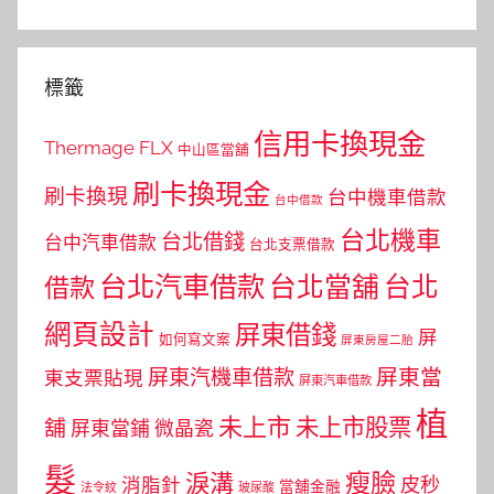
標籤
信用卡換現金
Thermage FLX
中山區當舖
刷卡換現金
刷卡換現
台中機車借款
台中借款
台北機車
台北借錢
台中汽車借款
台北支票借款
台北汽車借款
台北當舖
台北
借款
網頁設計
屏東借錢
屏
如何寫文案
屏東房屋二胎
屏東當
屏東汽機車借款
東支票貼現
屏東汽車借款
植
未上市
未上市股票
舖
屏東當鋪
微晶瓷
髮
瘦臉
淚溝
皮秒
消脂針
當舖金融
法令紋
玻尿酸