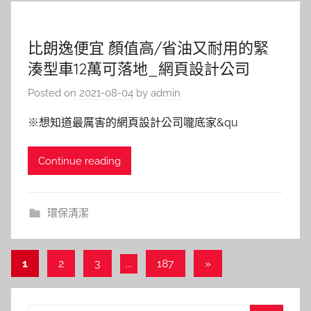
比朗逸便宜 顏值高/省油又耐用的緊
湊型車12萬可落地_網頁設計公司
Posted on
2021-08-04
by
admin
※想知道最厲害的網頁設計公司嚨底家&qu
Continue reading
環保清潔
文
Next
1
2
3
...
187
»
Posts
章