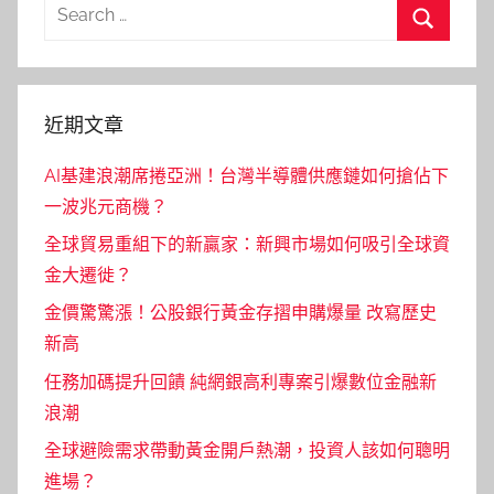
分
Search
頁
for:
Search
近期文章
AI基建浪潮席捲亞洲！台灣半導體供應鏈如何搶佔下
一波兆元商機？
全球貿易重組下的新贏家：新興市場如何吸引全球資
金大遷徙？
金價驚驚漲！公股銀行黃金存摺申購爆量 改寫歷史
新高
任務加碼提升回饋 純網銀高利專案引爆數位金融新
浪潮
全球避險需求帶動黃金開戶熱潮，投資人該如何聰明
進場？