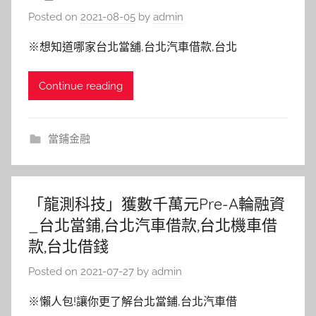
Posted on
2021-08-05
by
admin
※想知道哪家台北當舖,台北汽車借款,台北
Continue reading
當鋪金融
「龍測科技」獲數千萬元Pre-A輪融資
_台北當鋪,台北汽車借款,台北機車借
款,台北借錢
Posted on
2021-07-27
by
admin
※懶人包!讓你更了解台北當鋪,台北汽車借