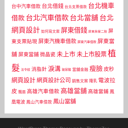
台北機車
台北借錢
台中汽車借款
台北支票借款
台北汽車借款
台北當舖
台北
借款
網頁設計
屏東借錢
屏
如何寫文案
屏東房屋二胎
屏東當
屏東汽機車借款
東支票貼現
屏東汽車借款
植
未上市
未上市股票
舖
屏東當鋪
微晶瓷
髮
瘦臉
淚溝
皮秒
消脂針
當舖金融
法令紋
玻尿酸
網頁設計
網頁設計公司
電波拉
銷售文案
隆乳
高雄當舖
皮
高雄汽車借款
高雄當鋪
鳳
飄眉
鳳山當舖
凰電波
鳳山汽車借款