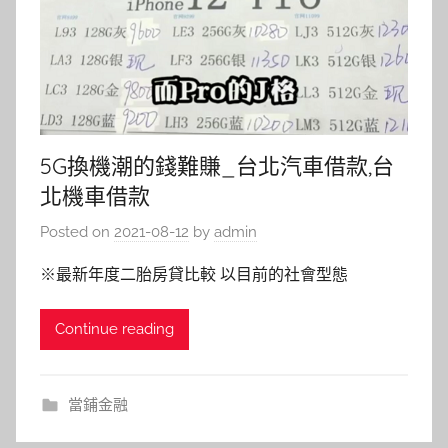
5G換機潮的錢難賺_台北汽車借款,台
北機車借款
Posted on
2021-08-12
by
admin
※最新年度二胎房貸比較 以目前的社會型態
Continue reading
當鋪金融