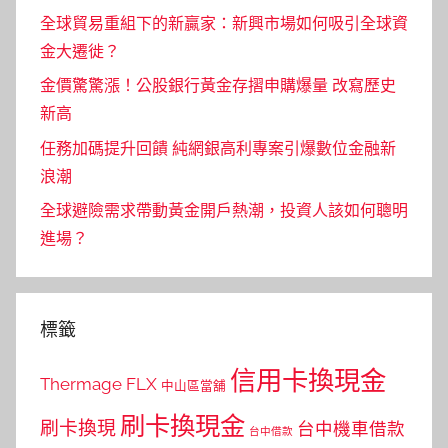
全球貿易重組下的新贏家：新興市場如何吸引全球資
金大遷徙？
金價驚驚漲！公股銀行黃金存摺申購爆量 改寫歷史
新高
任務加碼提升回饋 純網銀高利專案引爆數位金融新
浪潮
全球避險需求帶動黃金開戶熱潮，投資人該如何聰明
進場？
標籤
信用卡換現金
Thermage FLX
中山區當舖
刷卡換現金
刷卡換現
台中機車借款
台中借款