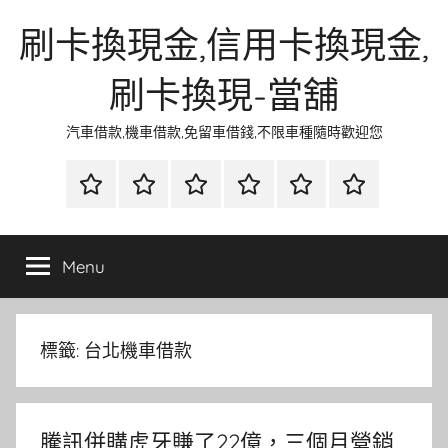
Skip
刷卡換現金,信用卡換現金,
to
content
刷卡換現-當舖
汽車借款,機車借款,免留車借錢,不限車種隨時歡迎您
首
當
網
流
環
聯
頁
鋪
路
行
保
合
金
資
時
清
徵
Menu
融
訊
尚
潔
信
標籤:
台北機車借款
騰訊併購虎牙賺了22億，三個月營銷