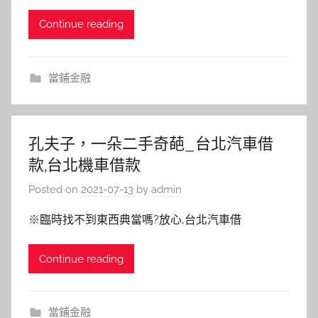
Continue reading
當鋪金融
孔夫子，一朵二手奇葩_台北汽車借
款,台北機車借款
Posted on
2021-07-13
by
admin
※臨時找不到東西典當嗎?放心,台北汽車借
Continue reading
當鋪金融