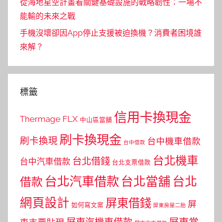
從海地星空計畫看關鍵基礎設施的戰略韌性：一場不
能輸的未來之戰
手機沒壞卻因App停止支援被迫換機？消費者困境誰
來解？
標籤
信用卡換現金
Thermage FLX
中山區當舖
刷卡換現金
刷卡換現
台中機車借款
台中借款
台北機車
台北借錢
台中汽車借款
台北支票借款
台北汽車借款
台北當舖
台北
借款
網頁設計
屏東借錢
屏
如何寫文案
屏東房屋二胎