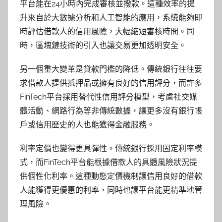
平台能在24小時內完成審核並撥款。這種效率的提
升來自於大數據分析和人工智能的應用，系統能夠即
時評估借款人的信用風險，大幅縮短審核時間。同
時，區塊鏈技術的引入也讓交易更加透明安全。
另一個重大變革是貸款門檻的降低。傳統銀行往往要
求借款人提供抵押品或擁有良好的信用評分，而許多
FinTech平台採用替代性信用評分模型，考慮社交媒
體活動、網路行為等非傳統數據，讓更多沒有銀行帳
戶或信用歷史的人也能獲得金融服務。
利率定價也變得更具彈性。傳統銀行採用固定利率模
式，而FinTech平台能根據借款人的具體風險狀況提
供個性化利率。這種動態定價機制讓信用良好的借款
人能獲得更優惠的利率，同時也讓平台能更精準地管
理風險。