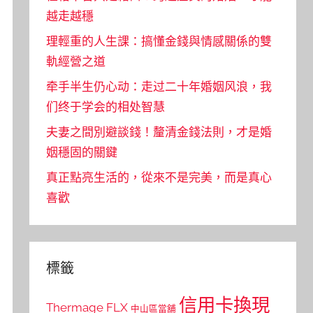
越走越穩
理輕重的人生課：搞懂金錢與情感關係的雙
軌經營之道
牵手半生仍心动：走过二十年婚姻风浪，我
们终于学会的相处智慧
夫妻之間別避談錢！釐清金錢法則，才是婚
姻穩固的關鍵
真正點亮生活的，從來不是完美，而是真心
喜歡
標籤
信用卡換現
Thermage FLX
中山區當舖