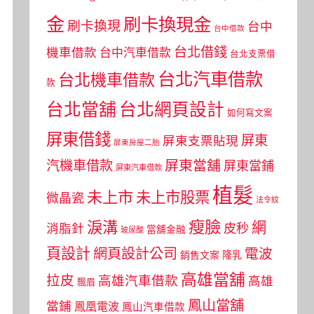
金
刷卡換現金
刷卡換現
台中
台中借款
台北借錢
機車借款
台中汽車借款
台北支票借
台北汽車借款
台北機車借款
款
台北當舖
台北網頁設計
如何寫文案
屏東借錢
屏東
屏東支票貼現
屏東房屋二胎
屏東當舖
汽機車借款
屏東當鋪
屏東汽車借款
植髮
未上市
未上市股票
微晶瓷
法令紋
瘦臉
淚溝
網
皮秒
消脂針
當舖金融
玻尿酸
頁設計
網頁設計公司
電波
銷售文案
隆乳
高雄當舖
拉皮
高雄汽車借款
高雄
飄眉
鳳山當舖
當鋪
鳳凰電波
鳳山汽車借款