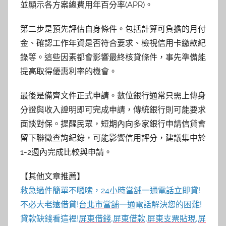
並顯示各方案總費用年百分率(APR)。
第二步是預先評估自身條件。包括計算可負擔的月付
金、確認工作年資是否符合要求、檢視信用卡繳款紀
錄等。這些因素都會影響最終核貸條件，事先準備能
提高取得優惠利率的機會。
最後是備齊文件正式申請。數位銀行通常只需上傳身
分證與收入證明即可完成申請，傳統銀行則可能要求
面談對保。提醒民眾，短期內向多家銀行申請信貸會
留下聯徵查詢紀錄，可能影響信用評分，建議集中於
1-2週內完成比較與申請。
【其他文章推薦】
救急過件簡單不囉嗦，
24小時當舖
一通電話立即貸!
不必大老遠借貸!
台北市當舖
一通電話解決您的困難!
貸款缺錢看這裡!
屏東借錢
,
屏東借款
,
屏東支票貼現
,
屏