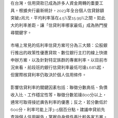
在台灣，信用貸款已成為許多人資金周轉的重要工
具。根據央行最新統計，2023年全台個人信貸餘額
突破2兆元，平均利率落在4.5%至15.99%之間。如此
大的利率差距，讓「信貸利率哪家最低」成為熱門搜
尋關鍵字。
市場上常見的低利率信貸方案可分為三大類：公股銀
行推出的政策性優惠貸款、數位銀行主打的線上快速
申辦方案，以及針對特定族群的專案利率。以目前市
況來看，前段班的銀行信貸利率最低可達1.68%起，
但實際核貸利率仍取決於個人信用條件。
影響信貸利率的關鍵因素包括：聯徵分數高低、負債
收入比、工作穩定性等。聯徵分數若達800分以上，
通常可取得接近廣告利率的優惠；反之，若分數低於
600分，利率可能上浮3-5個百分點。建議申貸前先
查詢個人信用報告，掌握自身條件再比較各家方案。