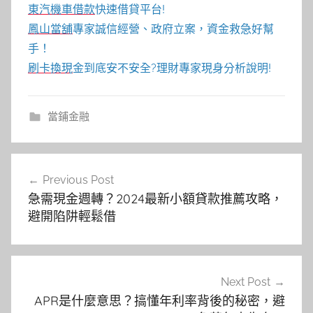
東汽機車借款
快速借貸平台!
鳳山當舖
專家誠信經營、政府立案，資金救急好幫
手！
刷卡換現
金到底安不安全?理財專家現身分析說明!
當鋪金融
文
Previous Post
章
急需現金週轉？2024最新小額貸款推薦攻略，
導
避開陷阱輕鬆借
覽
Next Post
APR是什麼意思？搞懂年利率背後的秘密，避