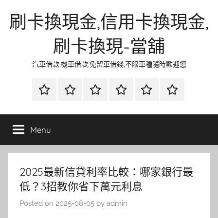
Skip
刷卡換現金,信用卡換現金,
to
content
刷卡換現-當舖
汽車借款,機車借款,免留車借錢,不限車種隨時歡迎您
首
當
網
流
環
聯
頁
鋪
路
行
保
合
金
資
時
清
徵
Menu
融
訊
尚
潔
信
2025最新信貸利率比較：哪家銀行最
低？3招教你省下萬元利息
Posted on
2025-08-05
by
admin