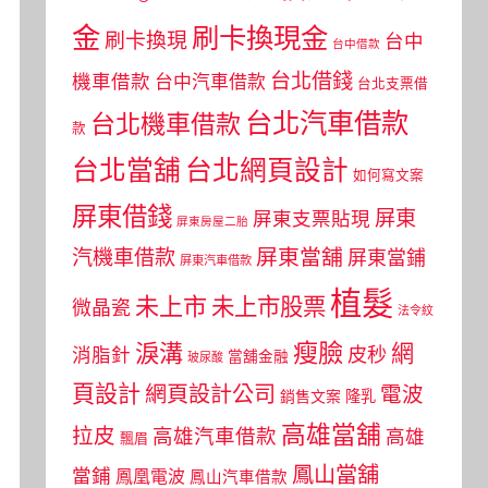
金
刷卡換現金
刷卡換現
台中
台中借款
台北借錢
機車借款
台中汽車借款
台北支票借
台北汽車借款
台北機車借款
款
台北當舖
台北網頁設計
如何寫文案
屏東借錢
屏東
屏東支票貼現
屏東房屋二胎
屏東當舖
汽機車借款
屏東當鋪
屏東汽車借款
植髮
未上市
未上市股票
微晶瓷
法令紋
瘦臉
淚溝
網
皮秒
消脂針
當舖金融
玻尿酸
頁設計
網頁設計公司
電波
銷售文案
隆乳
高雄當舖
拉皮
高雄汽車借款
高雄
飄眉
鳳山當舖
當鋪
鳳凰電波
鳳山汽車借款