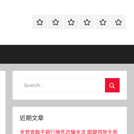
首
當
網
流
環
聯
頁
鋪
路
行
保
合
金
資
時
清
徵
融
訊
尚
潔
信
Search
for:
Search
近期文章
金管會聯手銀行堵死詐騙金流 關鍵措施全面