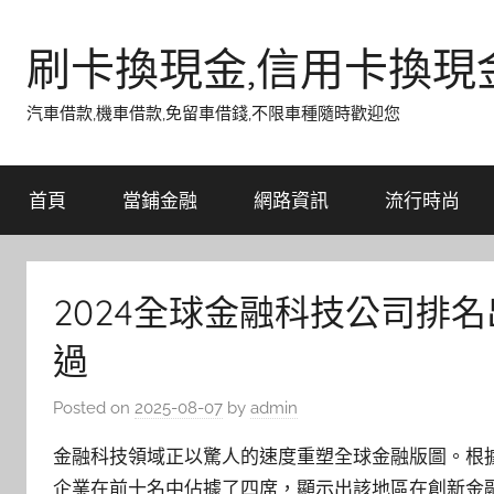
Skip
to
刷卡換現金,信用卡換現
content
汽車借款,機車借款,免留車借錢,不限車種隨時歡迎您
首頁
當鋪金融
網路資訊
流行時尚
2024全球金融科技公司排
過
Posted on
2025-08-07
by
admin
金融科技領域正以驚人的速度重塑全球金融版圖。根據
企業在前十名中佔據了四席，顯示出該地區在創新金