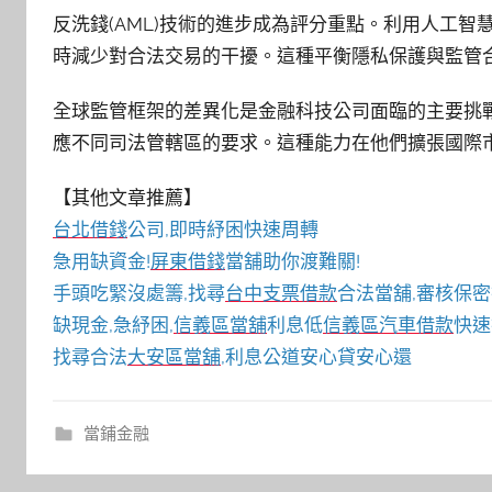
反洗錢(AML)技術的進步成為評分重點。利用人工
時減少對合法交易的干擾。這種平衡隱私保護與監管
全球監管框架的差異化是金融科技公司面臨的主要挑
應不同司法管轄區的要求。這種能力在他們擴張國際
【其他文章推薦】
台北借錢
公司,即時紓困快速周轉
急用缺資金!
屏東借錢
當舖助你渡難關!
手頭吃緊沒處籌,找尋
台中支票借款
合法當舖,審核保密
缺現金,急紓困,
信義區當舖
利息低
信義區汽車借款
快速
找尋合法
大安區當舖
,利息公道安心貸安心還
當鋪金融