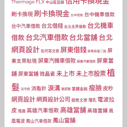
信用卡換現金
Thermage FLX
中山區當舖
刷卡換現金
刷卡換現
台中機車借款
台中借款
台北機車
台北借錢
台中汽車借款
台北支票借款
台北汽車借款
台北當舖
台北
借款
網頁設計
屏東借錢
屏
如何寫文案
屏東房屋二胎
屏東當
屏東汽機車借款
東支票貼現
屏東汽車借款
植
未上市
未上市股票
舖
屏東當鋪
微晶瓷
髮
瘦臉
淚溝
皮秒
消脂針
當舖金融
法令紋
玻尿酸
網頁設計
網頁設計公司
電波拉
銷售文案
隆乳
高雄當舖
皮
高雄汽車借款
高雄當鋪
鳳
飄眉
鳳山當舖
凰電波
鳳山汽車借款