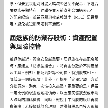
厚，但景氣衰退時可能大幅減少甚至不配息，不適合
屆退族長期持有。建議在買入前查詢公司過去10年
的配息紀錄，並留意股東權益報酬率（ROE）是否穩
定，避免被短期高殖利率迷惑。
屆退族的防禦存股術：資產配置
與風險控管
離退休越近，資產安全越重要。屆退族在存高配息股
時，應建立「防禦型組合」，將資金分散於不同產業
及工具。例如，搭配高評等公司債、特別股或ETF，
降低單一個股風險。此外，可採用「定期定額」方式
分批買進，避免一次性投入高點。更重要的是，保留
一定比例的現金或短期債券，以因應突發狀況或市場
大跌時的加碼機會。同時，檢視手中持股的股息再投
資策略：若股價低於合理價，建議將股息再投入累積