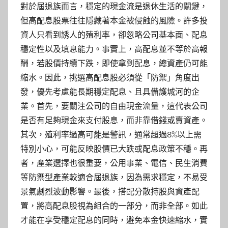
對於屆退族而言，穩定的現金流是退休生活的關鍵，
但高配息股票往往隱藏著本金被侵蝕的風險。許多投
資人只看到誘人的殖利率，卻忽略公司基本面、配息
穩定性以及填息能力。事實上，高配息並不等於高報
酬，若股價持續下跌，即使拿到配息，總資產仍可能
縮水。因此，挑選高配息股必須從「防禦」角度出
發，優先考慮能長期穩定配息、且具備護城河的企
業。首先，要關注公司的自由現金流量，這代表公司
是否有足夠現金來支付股息，而非靠借錢或賣資產。
其次，殖利率過高可能是警訊，通常超過8%以上需
特別小心，可能反映股價已大跌或配息政策不穩。再
者，產業選擇也很重要，公用事業、電信、民生消費
等防禦型產業較適合屆退族，因為需求穩定，不易受
景氣劇烈波動影響。最後，搭配分散持股與資產配
置，將高配息股視為組合的一部分，而非全部。如此
才能在享受穩定配息的同時，避免本金快速縮水，實