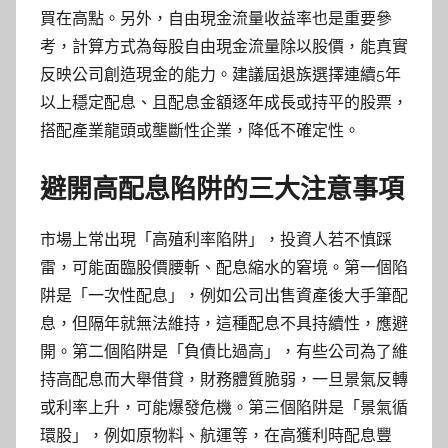
買在高點。另外，自由現金流量收益率也是重要參
考，計算方式為每股自由現金流量除以股價，能真實
反映公司創造現金的能力。建議屆退族選擇連續5年
以上穩定配息、且配息金額逐年成長或持平的股票，
搭配產業龍頭或壟斷性企業，降低不確定性。
避開高配息陷阱的三大注意事項
市場上常出現「高殖利率陷阱」，投資人若不慎踩
雷，可能面臨股價腰斬、配息縮水的窘境。第一個陷
阱是「一次性配息」，例如公司出售資產後大手筆配
息，但隔年就無法維持，這種配息不具持續性，應避
開。第二個陷阱是「負債比過高」，有些公司為了維
持高配息而大舉借貸，財務體質脆弱，一旦景氣反轉
或利率上升，可能爆發危機。第三個陷阱是「景氣循
環股」，例如原物料、航運等，在高獲利時配息豐