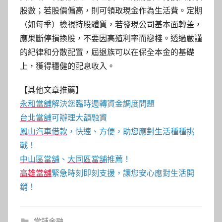
股數；若股價偏高，則可領取現金作為生活費。定期
（如每季）檢視持股體質，若發現公司基本面轉差，
應果斷停損換股，不要因高殖利率而戀棧。透過嚴謹
的紀律和分散配置，屆退族可以在保全本金的基礎
上，獲得穩健的配息收入。
【其他文章推薦】
永和當舖
解決您臨時週轉資金調度問題
台北當舖
可辦理大額融資
鳳山汽車借款
，快速、方便，助您應對生活種種挑
戰！
中山區當舖
、
大同區當舖
推薦！
高雄當舖
緊急時刻即刻支援，讓您安心應對生活開
銷！
當鋪金融