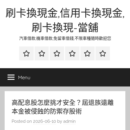
Skip
刷卡換現金,信用卡換現金,
to
content
刷卡換現-當舖
汽車借款,機車借款,免留車借錢,不限車種隨時歡迎您
首
當
網
流
環
聯
頁
鋪
路
行
保
合
金
資
時
清
徵
Menu
融
訊
尚
潔
信
高配息股怎麼挑才安全？屆退族遠離
本金被侵蝕的防禦存股術
Posted on
2026-06-10
by
admin