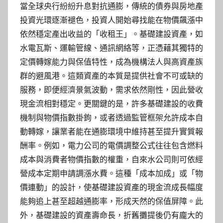
當全球央行紛紛升息對抗通膨，傳統的債券與房地產
投資光環逐漸褪色，投資人開始尋找能在物價飆漲中
依然穩定產出收益的「收租王」。基礎建設資產，如
水電瓦斯、運輸管線、通訊網絡等，正憑藉其獨特的
定價轉嫁能力與保值特性，成為機構法人與高資產族
群的避風港。這類資產的本質是提供社會不可或缺的
服務，即便經濟景氣波動，需求依然剛性，因此營收
現金流相對穩定。更關鍵的是，許多基礎建設的收費
機制與物價指數掛鉤，或者透過監管框架允許成本自
動轉嫁，讓業者能在通膨環境中維持甚至提升實質報
酬率。例如，電力公司的電價調整公式往往包含燃料
成本與消費者物價指數的權重，自來水公司則可依經
營成本定期申請調漲水費。這種「成本加成」或「物
價連動」的設計，使基礎建設資產的現金流成長幅度
能夠追上甚至超越通膨率，形成天然的保值屏障。此
外，基礎建設的資產壽命長，折舊攤提後仍有龐大的