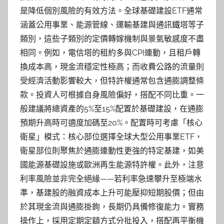
是降低個別風險的有效方法。全球基礎建設ETF通常
涵蓋公用事業、能源管線、運輸基建與通訊鐵塔等子
類別，這些子類別的定價轉嫁機制與景氣敏感度不盡
相同。例如，電信塔的租約多與CPI連動，且租戶轉
換成本高，現金流穩定性極高；而收費公路的流量則
受經濟活動影響較大，但特許權通常包含通膨調整條
款。投資人可根據自身風險偏好，搭配不同比重。一
般建議將總資產的5%至15%配置於基礎建設，在通膨
預期升高時可適度加碼至20%。配置時可考慮「核心
衛星」模式：核心部位選擇全球大型公用事業ETF，
衛星部位則聚焦於通膨連動性更強的特定基建，如美
國能源基礎設施或歐洲再生能源特許權。此外，注意
利率風險並非完全絕緣——若利率急速攀升至極端水
準，基建股的融資成本上升可能壓抑短期股價；但由
於其現金流與通膨掛鉤，長期仍具備修復能力。實務
操作上，採用定期定額方式分批投入，搭配再平衡機