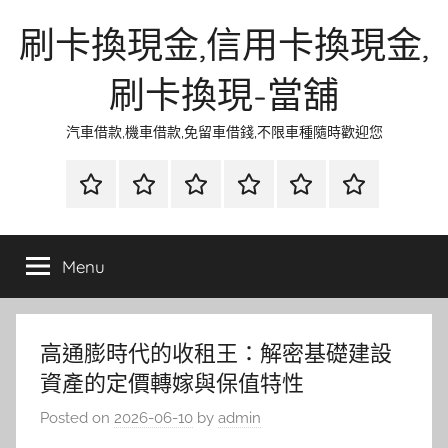
Skip
刷卡換現金,信用卡換現金,
to
content
刷卡換現-當舖
汽車借款,機車借款,免留車借錢,不限車種隨時歡迎您
首
當
網
流
環
聯
頁
鋪
路
行
保
合
金
資
時
清
徵
Menu
融
訊
尚
潔
信
高通膨時代的收租王：解密基礎建設
資產的定價轉嫁與保值特性
Posted on
2026-06-10
by
admin