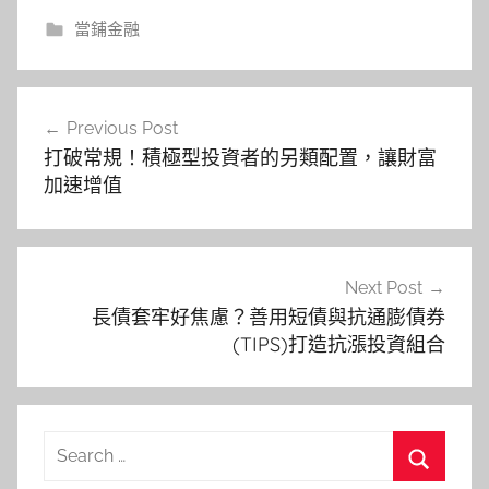
當鋪金融
文
Previous Post
章
打破常規！積極型投資者的另類配置，讓財富
導
加速增值
覽
Next Post
長債套牢好焦慮？善用短債與抗通膨債券
(TIPS)打造抗漲投資組合
Search
for: