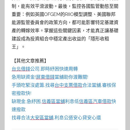
制，能有效平滑波動。最後，監控各國監管動態至關
重要：例如英國OFGEM的RIIO模型調整、美國聯邦
能源監管委員會的政策方向，都可能影響特定基建資
產的轉嫁效率。掌握這些關鍵因素，才能真正讓基礎
建設成為投資組合中穩定產出收益的「隱形收租
王」。
【其他文章推薦】
台北借錢
公司,即時紓困快速周轉
急用缺資金!
屏東借錢
當舖助你渡難關!
手頭吃緊沒處籌,找尋
台中支票借款
合法當舖,審核保
密撥款快!
缺現金,急紓困,
信義區當舖
利息低
信義區汽車借款
快
速撥款
找尋合法
大安區當舖
,利息公道安心貸安心還