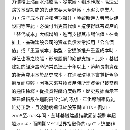
力價格上漲而水漲船高。發電廠、輸水幹線、高速公
路等基礎設施的興建需要大量鋼鐵、水泥與專業人
力，這些成本在通膨時期飆升，導致新進入者若要建
設同等產能，必須付出更高代價。這使得既有資產的
「替代成本」大幅增加，進而支撐其市場估值。在會
計上，基礎建設公司的資產負債表常採用「公允價
值」或「重置成本」模型，當通膨推升重置成本時，
淨值也隨之膨脹，形成股價的底部支撐。此外，基礎
建設的經濟壽命通常長達三十年以上，這類長期資產
的折舊費用基於歷史成本，在通膨環境下實質折舊負
擔反而減輕，因為未來替換資產時所需資金已被當前
的通膨稀釋。從投資報酬角度觀察，歷史數據顯示基
礎建設指數在通膨高於3%的時期，年化報酬率仍能
維持正數，且波動度遠低於股票與REITs。例如，
2008至2022年間，全球基礎建設指數累計報酬率超
過300%，而同期MSCI世界指數僅約150%。這並非