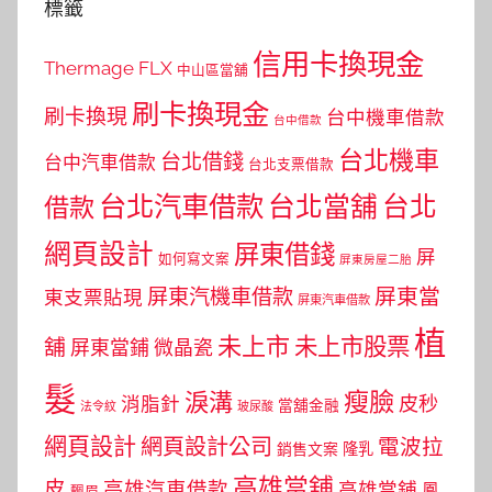
標籤
信用卡換現金
Thermage FLX
中山區當舖
刷卡換現金
刷卡換現
台中機車借款
台中借款
台北機車
台北借錢
台中汽車借款
台北支票借款
台北汽車借款
台北當舖
台北
借款
網頁設計
屏東借錢
屏
如何寫文案
屏東房屋二胎
屏東當
屏東汽機車借款
東支票貼現
屏東汽車借款
植
未上市
未上市股票
舖
屏東當鋪
微晶瓷
髮
瘦臉
淚溝
皮秒
消脂針
當舖金融
法令紋
玻尿酸
網頁設計
網頁設計公司
電波拉
銷售文案
隆乳
高雄當舖
皮
高雄汽車借款
高雄當鋪
鳳
飄眉