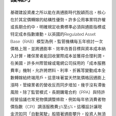
基礎建設資產之所以能在高通膨時代脫穎而出，核心
在於其定價轉嫁的結構性優勢。許多公用事業特許權
或長期合約中，明確規定收費標準必須與通膨指標或
特定成本指數連動。以英國的Regulated Asset
Base（RAB）模型為例，監管機構每五年檢討一次
價格上限，並將通膨率、效率改善目標與資本成本納
入計算，確保業者能回收實際成本並獲得合理利潤。
在美國，許多州際管線或電網公司採用的「成本服務
費率」機制，允許將燃料、利率、折舊等變動成本全
數轉嫁給終端用戶。這意味著當天然氣價格因通膨上
漲時，管線業者的營收反而同步增加，幾乎沒有滯後
風險。除了監管模式，長期購電合約（PPA）與特許
經營協議也常見物價調整條款，例如每年依消費者物
價指數（CPI）調漲服務費3%至5%。這種設計讓現
金流如同「自動駕駛」般隨著通膨攀升，投資人無須