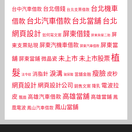
台北機車
台北借錢
台中汽車借款
台北支票借款
台北汽車借款
台北當舖
台北
借款
網頁設計
屏東借錢
屏
如何寫文案
屏東房屋二胎
屏東當
屏東汽機車借款
東支票貼現
屏東汽車借款
植
未上市
未上市股票
舖
屏東當鋪
微晶瓷
髮
瘦臉
淚溝
皮秒
消脂針
當舖金融
法令紋
玻尿酸
網頁設計
網頁設計公司
電波拉
銷售文案
隆乳
高雄當舖
皮
高雄汽車借款
高雄當鋪
鳳
飄眉
鳳山當舖
凰電波
鳳山汽車借款