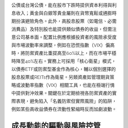
公債或台灣公債，能在股市下跌時提供資本利得與利
息收入；黃金與白銀等貴金屬則在貨幣寬鬆或通膨時
期扮演避險角色。此外，高股息股票（如電信、必需
消費品）及特別股也能提供類似債券的收益，但需注
意公司基本面。配置比例應根據投資者的風險承受度
與市場波動率來調整，例如在恐慌指數（VIX）偏高
時，將防禦資產比重提高至60%以上，而在市場平穩
時降至40%左右。實務上可採用「核心衛星」模式，
以債券ETF或防禦型基金作為核心，輔以個別選擇的
股息股票或REITs作為衛星。另類資產如管理期貨策
略或波動率指數（VIX）相關工具，也能在極端行情
中提供對沖效果。關鍵在於定期檢視各防禦資產的實
際表現，避免陷入「名義防禦但實際風險」的陷阱，
例如某些高收益債券在流動性緊縮時反而加劇波動。
成長動能的驅動與風險控管