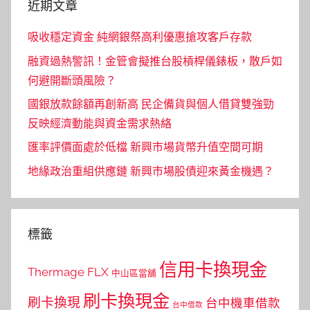
近期文章
吸收穩定資金 純網銀祭高利優惠搶攻客戶存款
融資過熱警訊！金管會擬推台股槓桿儀錶板，散戶如
何避開斷頭風險？
國銀放款餘額再創新高 民企備貨與個人借貸雙強勁
反映經濟動能與資金需求熱絡
匯率評價面處於低檔 新興市場貨幣升值空間可期
地緣政治重組供應鏈 新興市場股債迎來黃金機遇？
標籤
信用卡換現金
Thermage FLX
中山區當舖
刷卡換現金
刷卡換現
台中機車借款
台中借款