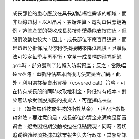
成長部位的重心應放在具長期結構性需求的領域，而
非短線題材。以AI晶片、雲端運算、電動車供應鏈為
例，這些產業的營收成長與技術壁壘能支撐估值，但
股價波動也較大。因此，成長部位不應盲目追高，而
是透過分批佈局與停利停損機制來降低風險。具體做
法可設定每季度再平衡，當單一成長標的漲幅超過
30%時，部分獲利了結轉入防禦資產；反之，當跌幅
達20%時，重新評估基本面後再決定是否加碼。此
外，利用選擇權賣出買權（covered call）策略，可
在持有成長股的同時收取權利金，降低持有成本。對
於無法承受個股風險的投資人，可選擇成長型
ETF（如聚焦科技或生技的指數基金），搭配指數期
貨避險。要注意的是，成長部位的資金來源應是閒置
資金，避免因短期波動被迫在低點變現。同時，密切
追蹤總體經濟數據如就業報告與央行政策，當緊縮訊