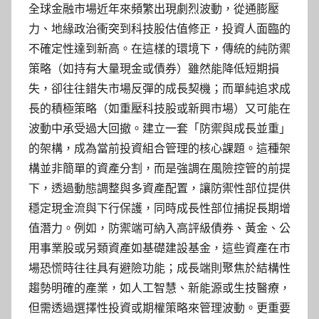
全球金融市場近年來頻繁出現劇烈波動，從通膨壓
力、地緣政治衝突到科技股估值修正，投資人面臨的
不確定性達到新高。在這樣的環境下，傳統的純防禦
策略（如持有大量現金或債券）雖然能降低短期損
失，卻往往錯失市場反彈的成長契機；而單純追求成
長的積極策略（如重壓科技股或新興市場）又可能在
波動中承受過大回撤。建立一套「防禦與成長並重」
的架構，成為當前投資組合管理的核心課題。這種架
構並非簡單的資產分割，而是強調在風險控管的前提
下，透過動態調整與多資產配置，讓防禦性部位提供
穩定現金流與下行保護，同時成長性部位捕捉長期增
值潛力。例如，防禦端可納入高評級債券、黃金、公
用事業股或另類資產如基礎建設基金，這些資產在市
場恐慌時往往具有避險功能；成長端則聚焦於結構性
趨勢明確的產業，如人工智慧、新能源或生技醫療，
但需透過選擇性投資或期權策略來管理波動。更重要