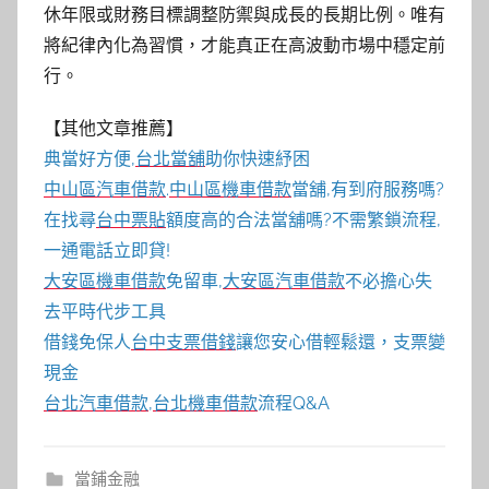
休年限或財務目標調整防禦與成長的長期比例。唯有
將紀律內化為習慣，才能真正在高波動市場中穩定前
行。
【其他文章推薦】
典當好方便,
台北當舖
助你快速紓困
中山區汽車借款
.
中山區機車借款
當舖,有到府服務嗎?
在找尋
台中票貼
額度高的合法當舖嗎?不需繁鎖流程,
一通電話立即貸!
大安區機車借款
免留車,
大安區汽車借款
不必擔心失
去平時代步工具
借錢免保人
台中支票借錢
讓您安心借輕鬆還，支票變
現金
台北汽車借款
,
台北機車借款
流程Q&A
當鋪金融