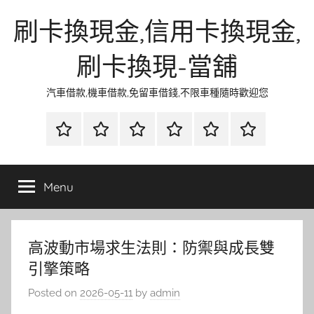
Skip
刷卡換現金,信用卡換現金,
to
content
刷卡換現-當舖
汽車借款,機車借款,免留車借錢,不限車種隨時歡迎您
首
當
網
流
環
聯
頁
鋪
路
行
保
合
金
資
時
清
徵
Menu
融
訊
尚
潔
信
高波動市場求生法則：防禦與成長雙
引擎策略
Posted on
2026-05-11
by
admin