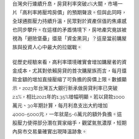
台灣央行連續升息，房貸利率突破2%大關，市場一
片「高利率將壓垮房價」的預期聲浪。但與此同時，
全球通膨壓力持續升溫，民眾對於資產保值的焦慮感
也同步攀升。在這樣的矛盾情境下，房地產究竟該被
視為「避險堡壘」還是「資金黑洞」？這是當前購屋
族與投資人心中最大的拉鋸戰。
從歷史經驗來看，高利率環境確實會增加購屋者的資
金成本，尤其對依賴房貸的首次購屋族而言，每月還
款金額的增加直接壓縮了可負擔的房價上限。數據顯
示，2023年台灣五大銀行新承做房貸利率已突破
2.1%，相比2021年的1.35%增幅明顯。若以貸款1000
萬元、30年期計算，每月利息支出大約增加
4000~5000元，一年就是5~6萬元的額外負擔。這
股壓力使得部分潛在買家縮手，觀望氣氛濃厚，短期
內房市交易量確實出現降溫跡象。