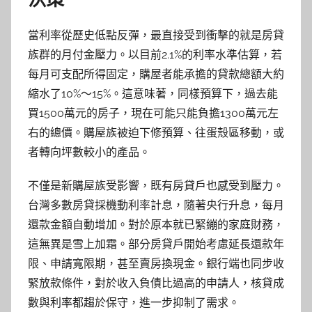
當利率從歷史低點反彈，最直接受到衝擊的就是房貸
族群的月付金壓力。以目前2.1%的利率水準估算，若
每月可支配所得固定，購屋者能承擔的貸款總額大約
縮水了10%～15%。這意味著，同樣預算下，過去能
買1500萬元的房子，現在可能只能負擔1300萬元左
右的總價。購屋族被迫下修預算、往蛋殼區移動，或
者轉向坪數較小的產品。
不僅是新購屋族受影響，既有房貸戶也感受到壓力。
台灣多數房貸採機動利率計息，隨著央行升息，每月
還款金額自動增加。對於原本就已緊繃的家庭財務，
這無異是雪上加霜。部分房貸戶開始考慮延長還款年
限、申請寬限期，甚至賣房換現金。銀行端也同步收
緊放款條件，對於收入負債比過高的申請人，核貸成
數與利率都趨於保守，進一步抑制了需求。