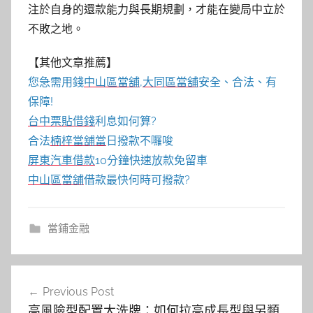
注於自身的還款能力與長期規劃，才能在變局中立於
不敗之地。
【其他文章推薦】
您急需用錢
中山區當舖
,
大同區當舖
安全、合法、有
保障!
台中票貼借錢
利息如何算?
合法
楠梓當舖當
日撥款不囉唆
屏東汽車借款
10分鐘快速放款免留車
中山區當舖
借款最快何時可撥款?
當鋪金融
文
Previous Post
章
高風險型配置大洗牌：如何拉高成長型與另類