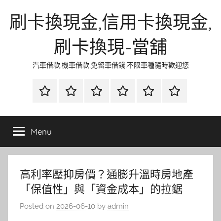
Skip
刷卡換現金,信用卡換現金,
to
content
刷卡換現-當舖
汽車借款,機車借款,免留車借錢,不限車種隨時歡迎您
首
當
網
流
環
聯
頁
鋪
路
行
保
合
金
資
時
清
徵
Menu
融
訊
尚
潔
信
高利率壓抑房價？通膨升溫時房地產
「保值性」與「資金成本」的拉鋸
Posted on
2026-06-10
by
admin