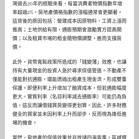
灣過去20年的經驗來看，每當消費者物價指數年增
率超過2%，房地產價格指數的漲幅通常會更顯著。
這背後的原因包括：營建成本因原物料、工資上漲而
推高；土地供給有限，通膨預期會激勵賣方提高開
價；以及租賃市場的租金隨物價調整，進而支撐房
價。
此外，貨幣寬鬆政策所造成的「錢變薄」效應，也讓
持有大量現金的投資人急於尋求保值管道。不動產不
僅能對抗通膨，還能透過出租產生現金流，形成雙重
保護。即便利率上升增加了融資成本，但若通膨幅度
更大，實質利率（名目利率減去通膨率）可能仍為負
值，這反而讓借錢買房變得更划算。因此，許多財務
健全的買家並未因利率上升而卻步，反而視為逢低進
場的機會。
當然，房地產的保值效果並非放諸四海皆準。區域選