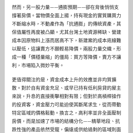
然而，另一股力量——通膨預期——卻在背後悄悄支
撐著房價。當物價全面上揚，持有現金的實質購買力
不斷縮水時，不動產作為「抗通膨」的傳統資產，其
保值屬性再度被凸顯。尤其台灣土地資源稀缺、營建
成本因原物料上漲而居高不下，新建案的成本底線難
以壓低，這讓賣方不願輕易降價。兩股力量交織，形
成一種「價穩量縮」的僵局：買方等降價，賣方不讓
利，市場陷入微妙平衡。
更值得關注的是，資金成本上升的效應並非均質擴
散。對於自有資金充足、或早已持有低利房貸的屋主
來說，升息的直接衝擊相對有限；但對於高槓桿操作
的投資客，資金壓力可能迫使其斷尾求生，從而帶動
特定區域的價格鬆動。換言之，高利率並非全面壓制
房價，而是加速了市場的結構分化——精華地段、抗
跌性強的產品依然受寵，偏遠或供給過剩的區域則面