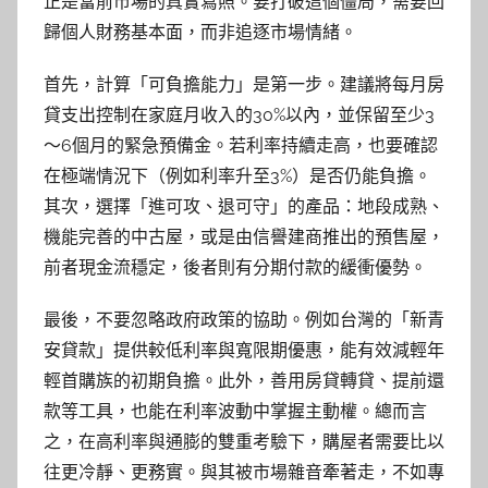
正是當前市場的真實寫照。要打破這個僵局，需要回
歸個人財務基本面，而非追逐市場情緒。
首先，計算「可負擔能力」是第一步。建議將每月房
貸支出控制在家庭月收入的30%以內，並保留至少3
～6個月的緊急預備金。若利率持續走高，也要確認
在極端情況下（例如利率升至3%）是否仍能負擔。
其次，選擇「進可攻、退可守」的產品：地段成熟、
機能完善的中古屋，或是由信譽建商推出的預售屋，
前者現金流穩定，後者則有分期付款的緩衝優勢。
最後，不要忽略政府政策的協助。例如台灣的「新青
安貸款」提供較低利率與寬限期優惠，能有效減輕年
輕首購族的初期負擔。此外，善用房貸轉貸、提前還
款等工具，也能在利率波動中掌握主動權。總而言
之，在高利率與通膨的雙重考驗下，購屋者需要比以
往更冷靜、更務實。與其被市場雜音牽著走，不如專