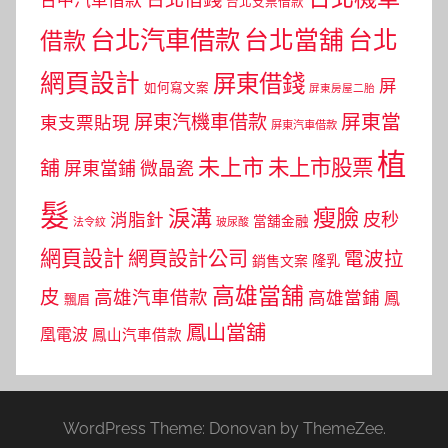
台北支票借款
台北汽車借款
台北當舖
台北
借款
網頁設計
屏東借錢
屏
如何寫文案
屏東房屋二胎
屏東當
屏東汽機車借款
東支票貼現
屏東汽車借款
植
未上市
未上市股票
舖
屏東當鋪
微晶瓷
髮
瘦臉
淚溝
皮秒
消脂針
當舖金融
法令紋
玻尿酸
網頁設計
網頁設計公司
電波拉
銷售文案
隆乳
高雄當舖
皮
高雄汽車借款
高雄當鋪
鳳
飄眉
鳳山當舖
凰電波
鳳山汽車借款
WordPress Theme: Donovan by ThemeZee.