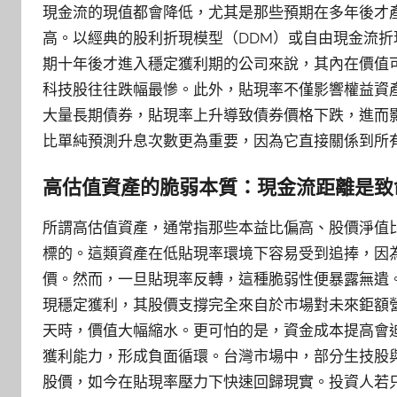
現金流的現值都會降低，尤其是那些預期在多年後才
高。以經典的股利折現模型（DDM）或自由現金流折現
期十年後才進入穩定獲利期的公司來說，其內在價值可
科技股往往跌幅最慘。此外，貼現率不僅影響權益資
大量長期債券，貼現率上升導致債券價格下跌，進而
比單純預測升息次數更為重要，因為它直接關係到所
高估值資產的脆弱本質：現金流距離是致
所謂高估值資產，通常指那些本益比偏高、股價淨值
標的。這類資產在低貼現率環境下容易受到追捧，因
價。然而，一旦貼現率反轉，這種脆弱性便暴露無遺。
現穩定獲利，其股價支撐完全來自於市場對未來鉅額
天時，價值大幅縮水。更可怕的是，資金成本提高會
獲利能力，形成負面循環。台灣市場中，部分生技股
股價，如今在貼現率壓力下快速回歸現實。投資人若