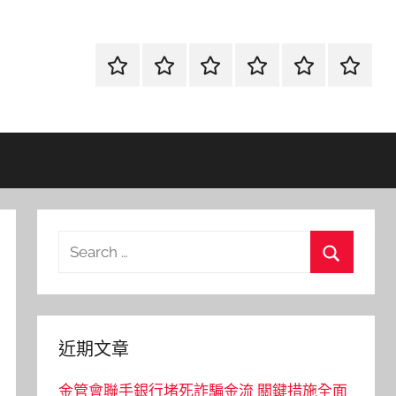
首
當
網
流
環
聯
頁
鋪
路
行
保
合
金
資
時
清
徵
融
訊
尚
潔
信
Search
for:
Search
近期文章
金管會聯手銀行堵死詐騙金流 關鍵措施全面