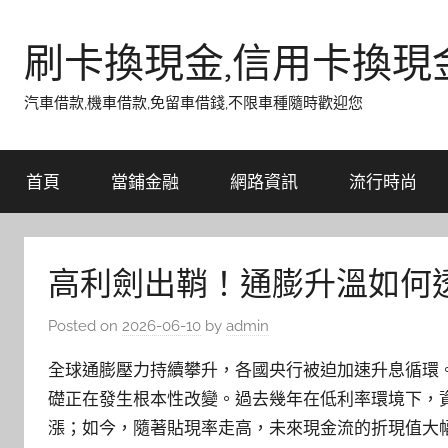
Skip
to
刷卡換現金,信用卡換現
content
汽車借款,機車借款,免留車借錢,不限車種隨時歡迎您
首頁
當鋪金融
網路資訊
流行時尚
高利劍出鞘！通膨升溫如何
Posted on
2026-06-10
by
admin
全球通膨壓力持續攀升，各國央行被迫加速升息循環。當貼
礎正在發生根本性改變。過去幾年在低利率環境下，
漲；如今，隨著貼現率走高，未來現金流的折現值大