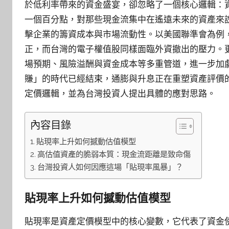
於低利率帶來的資金盛宴，卻忽略了一個核心邏輯：
一個百分點，對那些現金流集中在遙遠未來的資產來
擊企業的籌資成本與市場流動性。以美國聯準會為例
正，而台灣的電子權值股同樣面臨外資撤出的壓力。
場預期、風險溢酬與資金成本等多重管道，進一步加
賺」的時代已經結束，通膨與升息正在重塑資產評價
定價邏輯，並為台灣投資人提出具體的應對思路。
內容目錄
貼現率上升如何撼動估值模型
高估值資產的脆弱本質：現金流距離是致命傷
台灣投資人如何因應這場「貼現率風暴」？
貼現率上升如何撼動估值模型
貼現率是資產定價模型中的核心變數，它代表了資金