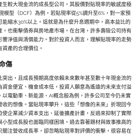
產生較大現金流的成長型公司，其股價對貼現率的敏感度極
模型（DCF）為例，若貼現率從5%調升至6%，對一家預
能縮水30%以上。這就是為什麼升息週期中，高本益比的
產，也衝擊債券與房地產市場。在台灣，許多壽險公司持有
影響淨值與清償能力。對於投資人而言，理解貼現率的走勢
有資產的合理價位。
命傷
比突出，且成長預期高度依賴未來數年甚至數十年現金流的
為資金便宜、機會成本低，投資人願意為遙遠的未來支付溢
以電動車、新能源、AI概念股為例，許多公司至今仍未實
營收的想像。當貼現率攀升，這些「想像的未來」折現回今
迫使企業減少資本支出、延後擴產計畫，反過來抑制了實際
與小型成長股也面臨同樣困境。過去靠著題材與故事推高的
只關注營收成長率，卻忽略貼現率對評價的衝擊，很容易在