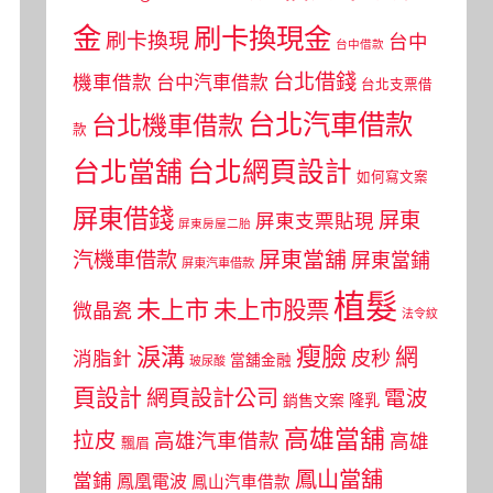
金
刷卡換現金
刷卡換現
台中
台中借款
台北借錢
機車借款
台中汽車借款
台北支票借
台北汽車借款
台北機車借款
款
台北當舖
台北網頁設計
如何寫文案
屏東借錢
屏東
屏東支票貼現
屏東房屋二胎
屏東當舖
汽機車借款
屏東當鋪
屏東汽車借款
植髮
未上市
未上市股票
微晶瓷
法令紋
瘦臉
淚溝
網
皮秒
消脂針
當舖金融
玻尿酸
頁設計
網頁設計公司
電波
銷售文案
隆乳
高雄當舖
拉皮
高雄汽車借款
高雄
飄眉
鳳山當舖
當鋪
鳳凰電波
鳳山汽車借款