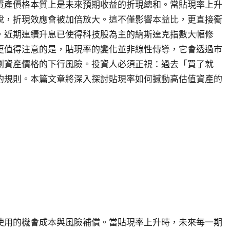
資產價格本質上是未來預期收益的折現總和。當貼現率上升
說，折現效應會被加倍放大。這不僅影響本益比，更直接衝
，近期連續升息已使得科技股為主的納斯達克指數大幅修
更值得注意的是，貼現率的變化並非線性傳導，它會透過市
劇資產價格的下行風險。投資人必須正視：過去「買了就
的規則。本篇文章將深入探討貼現率如何撼動高估值資產的
使用的機會成本與風險補償。當貼現率上升時，未來每一期