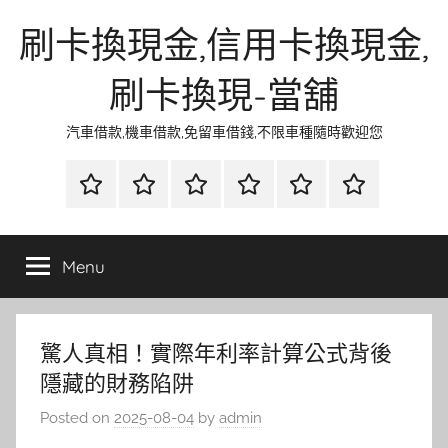
Skip
刷卡換現金,信用卡換現金,
to
content
刷卡換現-當舖
汽車借款,機車借款,免留車借錢,不限車種隨時歡迎您
首
當
網
流
環
聯
頁
鋪
路
行
保
合
金
資
時
清
徵
Menu
融
訊
尚
潔
信
驚人真相！實際年利率計算公式背後
隱藏的財務陷阱
Posted on
2025-08-04
by
admin