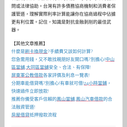
問或法律協助。台灣有許多債務協商機制和消費者保
護管道，理解實際利率計算能讓你在協商過程中佔據
更有利位置。記住，知識是對抗金融剝削的最佳武
器。
【其他文章推薦】
什麼是
刷卡換現金
?手續費又該如何計算?
您急需用錢，又不敢找親朋好友開口嗎?別擔心!
中山
區當舖
,
大同區當舖
安全、合法、有保障!
屏東軍公教借款
各家評價及利息一覽表!
分期車能借貸嗎?別擔心!有車就可借!
24小時當鋪
，
快速過件立即放款!
推薦你備受客戶信賴的
鳳山當舖
,
鳳山汽車借款
的合
法融資管道!
房屋借貸
抵押撥款流程