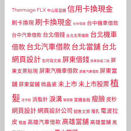
信用卡換現金
Thermage FLX
中山區當舖
刷卡換現金
刷卡換現
台中機車借款
台中借款
台北機車
台北借錢
台中汽車借款
台北支票借款
台北汽車借款
台北當舖
台北
借款
網頁設計
屏東借錢
屏
如何寫文案
屏東房屋二胎
屏東當
屏東汽機車借款
東支票貼現
屏東汽車借款
植
未上市
未上市股票
舖
屏東當鋪
微晶瓷
髮
瘦臉
淚溝
皮秒
消脂針
當舖金融
法令紋
玻尿酸
網頁設計
網頁設計公司
電波拉
銷售文案
隆乳
高雄當舖
皮
高雄汽車借款
高雄當鋪
鳳
飄眉