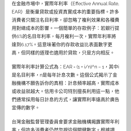
在金融市場中，實際年利率（Effective Annual Rate,
EAR）是衡量貸款或投資真實成本的重要指標。許多
消費者只關注名目利率，卻忽略了複利效果和各種費
用對總成本的影響。一個簡單的存款例子：若銀行提
供6%的名目年利率，每月複利一次，實際年利率將
達到6.17%。這意味著你的存款收益比表面數字更
高，但同樣的道理也適用於貸款，只是方向相反。
實際年利率計算公式為：EAR = (1 + i/n)^n – 1，其中i
是名目利率，n是每年計息次數。這個公式揭示了金
融機構不願告訴你的真相：計息頻率越高，實際成本
或收益就越大。信用卡公司特別擅長利用這一點，他
們通常採用每日計息的方式，讓實際利率遠高於廣告
宣傳的數字。
台灣金融監督管理委員會要求金融機構揭露實際年利
率，但許多消費者仍然忽視這個關鍵數字。根據調