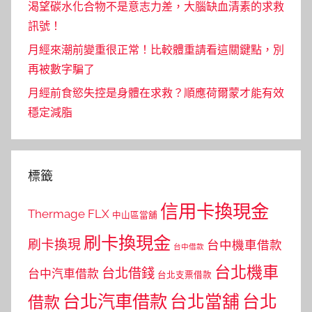
渴望碳水化合物不是意志力差，大腦缺血清素的求救
訊號！
月經來潮前變重很正常！比較體重請看這關鍵點，別
再被數字騙了
月經前食慾失控是身體在求救？順應荷爾蒙才能有效
穩定減脂
標籤
信用卡換現金
Thermage FLX
中山區當舖
刷卡換現金
刷卡換現
台中機車借款
台中借款
台北機車
台北借錢
台中汽車借款
台北支票借款
台北汽車借款
台北當舖
台北
借款