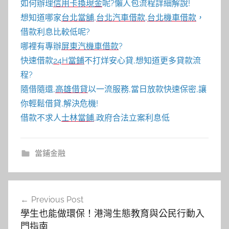
如何辦理
信用卡換現金
呢?懶人包流程詳細解說!
想知道哪家
台北當舖
,
台北汽車借款
,
台北機車借款
，
借款利息比較低呢?
哪裡有專辦
屏東汽機車借款
?
快速借款
24H當鋪
不打烊安心貸,想知道更多貸款流
程?
隨借隨還,
高雄借貸
以一流服務,當日放款快速保密,讓
你輕鬆借貸,解決危機!
借款不求人
士林當鋪
,政府合法立案利息低
當鋪金融
文
Previous Post
章
學生也能做環保！港灣生態教育與公民行動入
導
門指南