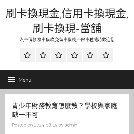
Skip
刷卡換現金,信用卡換現金,
to
content
刷卡換現-當舖
汽車借款,機車借款,免留車借錢,不限車種隨時歡迎您
首
當
網
流
環
聯
頁
鋪
路
行
保
合
金
資
時
清
徵
Menu
融
訊
尚
潔
信
青少年財務教育怎麼教？學校與家庭
缺一不可
Posted on
2025-08-15
by
admin