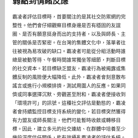
弱點到情緒反應
霸凌者評估目標時，首要關注的是其社交防禦網的完
整性。他們會仔細觀察目標身邊是否有穩固的友誼
圈、是否有願意挺身而出的支持者，以及與師長、主
管的關係是否緊密。在台灣的集體文化中，落單者往
往被視為易攻破的缺口。霸凌者可能從分組活動時誰
總是被動等待、午餐時間誰常獨坐等細節，判斷目標
的社交資本。若目標缺乏盟友，霸凌行為被揭露或集
體反制的風險便大幅降低。此外，霸凌者會刻意散布
謠言或進行小規模排擠，測試周圍人的反應。如果同
儕或同事選擇沉默、旁觀甚至附和，霸凌者便接收到
「環境許可」的訊號。這種社交評估是動態的，霸凌
者會持續監控目標支持系統的變化，若目標突然獲得
有力盟友或師長關注，他們可能暫時收斂或轉移目
標。因此，建立多元的社交連結、在群體中培養至少
幾段深度信任關係，能有效擾亂霸凌者的評估系統。