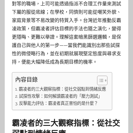
對等的職場，上司可能透過指派不合理工作量來測試
下屬的服從底線；在學校，同儕則可能從嘲笑外貌、
家庭背景等不易改變的特質入手。台灣近年推動反霸
凌政策，但霸凌者評估目標的手法也隨之演化，變得
更隱晦、更難以舉證。理解這套暗黑篩選邏輯，是保
護自己與他人的第一步——當我們能識別出那些試探
性的微侵略行為，並在初期就展現堅定態度與尋求支
持，便能大幅降低成為長期目標的機率。
內容目錄
霸凌者的三大觀察指標：從社交弱點到情緒反應
試探性攻擊：如何解讀霸凌者的「壓力測試」
反擊能力評估：霸凌者真正害怕的是什麼？
霸凌者的三大觀察指標：從社交