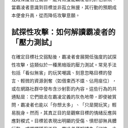
當霸凌者意識到目標並非孤立無援，其行動的預期成
本便會升高，從而降低攻擊意願。
試探性攻擊：如何解讀霸凌者的
「壓力測試」
在確定目標社交弱點後，霸凌者會展開低強度的試探
性攻擊，這類似於一種黑暗版的壓力測試。常見手法
包括「看似無害」的玩笑嘲諷、刻意忽略目標的發
言、輕微的資源剝奪（如借東西不還、佔用座位），
或在網路社群中發布含沙射影的內容。這些行為的共
通點是：它們遊走在霸凌定義的灰色地帶，即使被質
問，霸凌者也能以「你想太多」、「只是開玩笑」輕
易脫身。然而，其真正目的是觀察目標的情緒反應與
應對模式。目標若表現出明顯的受傷、憤怒卻無具體