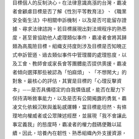
目標個人的反制決心。在法律意識高漲的台灣，霸凌
者會顧慮目標是否了解《性別平等教育法》、《職業
安全衛生法》中相關申訴機制，以及是否可能留存證
據、尋求法律諮詢。若目標展現出對法規程序的熟悉
度，甚至曾協助他人處理類似事件，霸凌者會將其歸
類為高風險目標。組織支持度則涉及目標是否知曉正
式申訴管道、過去類似事件中管理層的處理態度，以
及工會、教師會或家長會等團體能否提供奧援。霸凌
者傾向選擇那些被認為「怕麻煩」、「不想鬧大」的
對象。最核心的評估，其實是目標的「心理反擊資
本」——是否具備穩定的自我價值感，能否在壓力下
保持清晰敘事能力，以及是否有公開揭露的勇氣。霸
凌文化依賴沉默與羞恥感運轉，當目標能坦然、有條
理地向權威者或公眾陳述經歷，並展現「我不會讓此
事定義我」的態度時，霸凌者的權力戲碼便難以延
續。因此，培養內在韌性、熟悉組織內外支援資源，