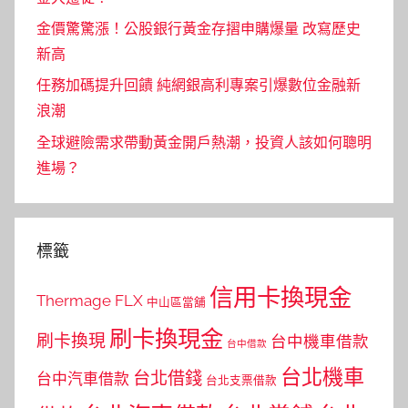
金價驚驚漲！公股銀行黃金存摺申購爆量 改寫歷史
新高
任務加碼提升回饋 純網銀高利專案引爆數位金融新
浪潮
全球避險需求帶動黃金開戶熱潮，投資人該如何聰明
進場？
標籤
信用卡換現金
Thermage FLX
中山區當舖
刷卡換現金
刷卡換現
台中機車借款
台中借款
台北機車
台北借錢
台中汽車借款
台北支票借款