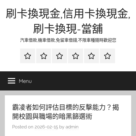
Skip
刷卡換現金,信用卡換現金,
to
content
刷卡換現-當舖
汽車借款,機車借款,免留車借錢,不限車種隨時歡迎您
首
當
網
流
環
聯
頁
鋪
路
行
保
合
金
資
時
清
徵
Menu
融
訊
尚
潔
信
霸凌者如何評估目標的反擊能力？揭
開校園與職場的暗黑篩選術
Posted on
2026-02-15
by
admin