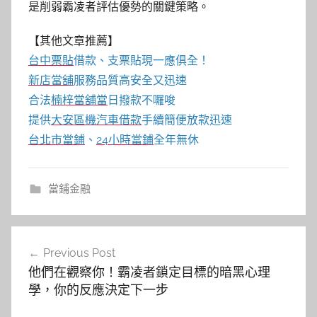
是削弱霸凌者評估優勢的關鍵策略。
【其他文章推薦】
台中票貼
借款、支票貼現一應俱全！
新店當舖
服務品質高安全又迅速
合法
楠梓當舖當
日撥款不囉唆
提供
大安區機汽車借款
手續簡便放款迅速
台北市當鋪
、
24小時當鋪
全年無休
當鋪金融
文
Previous Post
章
他們在觀察你！霸凌者鎖定目標的暗黑心理
導
學，你的反應決定下一步
覽