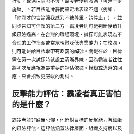
行動，或選擇隱忍不發，霸凌者便解讀為「可進一步
施壓」。若目標能冷靜而堅定地表達不適（例如：
「你剛才的言論讓我感到不被尊重，請停止」），並
同步告知可信賴的第三方，霸凌者則可能判斷後續升
級風險過高。在台灣的職場環境，試探可能表現為不
合理的工作指派或當眾輕微貶低專業能力；在校園，
則可能是給目標取帶有貶義的綽號。關鍵在於，目標
需在第一次試探時就設立清晰界線，因為霸凌者往往
將初次反應視為最重要的評估依據。模糊或逃避的回
應，只會招致更嚴峻的測試。
反擊能力評估：霸凌者真正害怕
的是什麼？
霸凌者並非肆無忌憚，他們對目標的反擊能力有細緻
的風險評估。這評估涵蓋法律層面、組織支持度以及