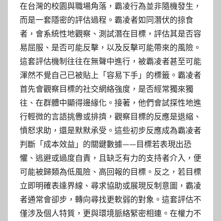
在台灣的校園與職場角落，霸凌行為並非隨機發生，
而是一套隱密的評估過程。霸凌者如同潛伏的掠食
者，會系統性地觀察、測試潛在目標，評估其是否容
易屈服、是否可能反擊，以及反擊可能帶來的風險。
這套評估機制往往在無聲中進行，被霸凌者甚至可能
渾然不覺自己已被貼上「容易下手」的標籤。霸凌者
首先會觀察目標的社交網絡強度，是否經常獨來獨
往、在群體中顯得邊緣化。接著，他們會試探性地進
行輕微的言語挑釁或排擠，觀察目標的反應是退縮、
憤怒求助，還是默默承受。這些初步反應成為霸凌者
判斷「成本效益」的關鍵數據——目標若表現出恐
懼、逃避或過度自責，且缺乏有力的支持者介入，便
可能被歸類為低風險、高回報的目標。反之，若目標
立即明確表達界線、尋求協助或展現反制意圖，霸凌
者通常會卻步，轉向尋找更軟弱的對象。這套評估不
僅涉及個人特質，更與環境脈絡緊密相連。在權力不