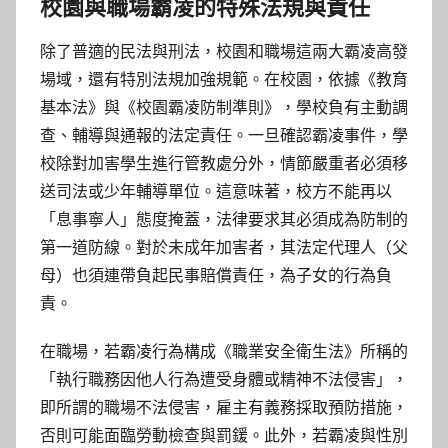
校園與職場霸凌的特殊法規與責任
除了普適的民法與刑法，校園和職場這兩大霸凌高發
場域，還有特別法規加強規範。在校園，依據《教育
基本法》與《校園霸凌防制準則》，學校負有主動調
查、輔導與通報的法定責任。一旦確認霸凌事件，學
校除對加害學生進行管教處分外，情節嚴重者必須移
送司法或少年輔導單位。這意味著，校方不能再以
「息事寧人」態度掩蓋，法律要求其必須成為防制的
第一道防線。對於未成年加害者，其法定代理人（父
母）也須連帶負起民事賠償責任，為子女的行為負
責。
在職場，若霸凌行為構成《職業安全衛生法》所稱的
「執行職務因他人行為遭受身體或精神不法侵害」，
即所謂的職場不法侵害，雇主有義務採取預防措施，
否則可能面臨勞動檢查與罰鍰。此外，若霸凌與性別