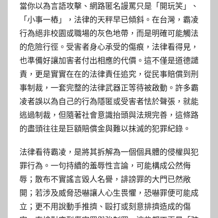
當你以為言語攻擊、網路匿名謾罵只是「開玩笑」、
「小事一樁」，法律的天秤早已傾斜。在台灣，霸凌
行為絕非校園或職場的灰色地帶，而是明確可能觸法
的危險行徑。受害者身心承受的傷痕，法律看得見，
也準備好讓加害者付出相應的代價。這不僅是道德譴
責，更是實實在在的法律責任追究，從民事賠償到刑
事制裁，一套完整的法律武器正等待被啟動。許多霸
凌者誤以為自己的行為隱匿或受害者怯於聲張，就能
逃過制裁，但隨著社會意識抬頭與法規完善，這條路
的盡頭往往是巨額賠償金與難以抹滅的犯罪紀錄。
法律看待霸凌，是將其拆解為一個個具體的侵權與犯
罪行為。一句持續的羞辱性言論，可能構成公然侮
辱；散布不實謠言毀人名譽，誹謗罪的大門已然敞
開；若涉及威脅恐嚇讓人心生畏懼，恐嚇罪便可能成
立；更不用說動手推擠、毆打或刻意排擠造成的傷