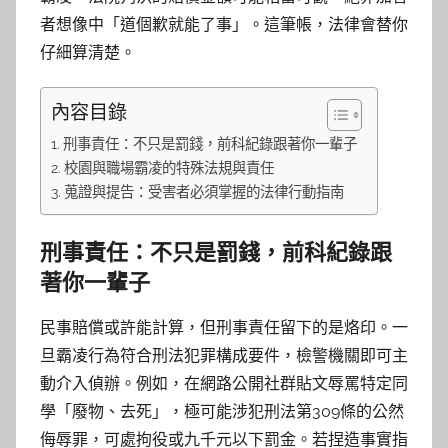
者想像中「道個歉就能了事」。這筆帳，法律會替你
仔細算清楚。
內容目錄
刑事責任：不只是罰錢，前科紀錄跟著你一輩子
校園與職場霸凌的特殊法規與責任
蒐證與提告：受害者必須掌握的法律行動指南
刑事責任：不只是罰錢，前科紀錄跟
著你一輩子
民事賠償或許能計算，但刑事責任留下的是烙印。一
旦霸凌行為符合刑法犯罪構成要件，檢警機關即可主
動介入偵辦。例如，在網路公開社群貼文辱罵特定同
學「廢物、去死」，極可能涉犯刑法第309條的公然
侮辱罪，可處拘役或九千元以下罰金。若捏造事實指