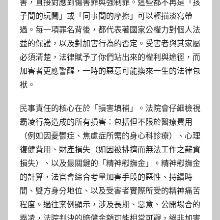
害，直接對應到傷害罪與強制罪。這些都不再是「孩
子間的玩鬧」或「同事間的摩擦」可以輕描淡寫帶
過。每一項罪名背後，都代表著國家公權力對個人法
益的保護，以及對加害行為的否定。受害者與其家屬
必須清楚，法律賦予了你們站出來的權利與途徑，而
加害者更應警醒，一時的惡意可能換來一生的法律包
袱。
民事責任的核心在於「損害填補」。法院會仔細檢視
霸凌行為造成的所有損害：包括但不限於醫療費用
（例如因憂鬱症、焦慮症所需的身心科診療）、心理
復健費用、財產損失（如因被排擠而無法工作之薪資
損失）、以及最關鍵的「精神慰撫金」。精神慰撫金
的計算，法官會綜合考量加害手段的惡性、持續時
間、雙方身分地位、以及受害者實際所受的精神痛苦
程度。過往案例顯示，涉及長期、惡意、公開場合的
霸凌，法院判決的賠償金額可能相當可觀，絕非加害