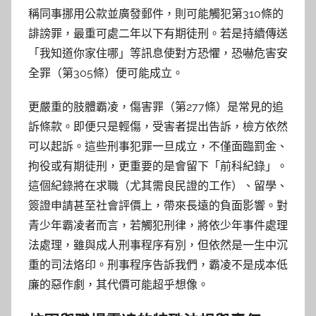
稱同事挪用公款並廣發郵件，則可能觸犯第310條的
誹謗罪，最重可處二年以下有期徒刑。若是持續傳送
「我知道你家住哪」等訊息使對方恐懼，恐嚇危害安
全罪（第305條）便可能成立。
更嚴重的肢體霸凌，傷害罪（第277條）是常見的追
訴條款。即便只是輕傷，受害者提出告訴，檢方依然
可以起訴。這些刑事犯罪一旦成立，不僅面臨罰金、
拘役或有期徒刑，更重要的是會留下「前科紀錄」。
這個紀錄將在求職（尤其需良民證的工作）、留學、
簽證申請甚至社會評價上，帶來長遠的負面影響。對
青少年霸凌者而言，若觸犯刑律，將依少年事件處理
法處理，雖與成人刑事程序有別，但依然是一生中沉
重的司法烙印。刑事程序告訴我們，霸凌不是成本低
廉的惡作劇，其代價可能超乎想像。