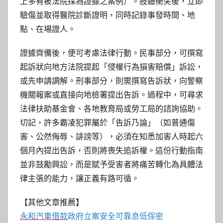
上多有被法院採為證據之案例）。肢體衝突後，立即
驗傷並取得醫院診斷證明，同時記錄事發時間、地
點、在場證人。
證據齊備後，便可考慮法律行動。民事部分，可撰寫
起訴狀向地方法院提起「侵權行為損害賠償」訴訟，
或先申請調解。刑事部分，則需撰寫告訴狀，向警察
機關報案或直接向地檢署提出告訴。過程中，可尋求
法律扶助基金會、各地教育局或勞工局的諮詢協助。
切記，許多霸凌犯罪屬於「告訴乃論」（如普通傷
害、公然侮辱、誹謗等），必須在知悉加害人時起六
個月內提出告訴，否則將喪失追訴權。這份行動指南
並非鼓勵興訟，而是賦予受害者將痛苦轉化為具體法
律主張的能力，讓正義有路可循。
【其他文章推薦】
永和汽車借款
政府立案安全可靠息低保密