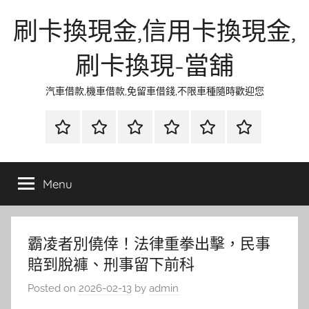
Skip
刷卡換現金,信用卡換現金,
to
content
刷卡換現-當舖
汽車借款,機車借款,免留車借錢,不限車種隨時歡迎您
首
當
網
流
環
聯
頁
鋪
路
行
保
合
金
資
時
清
徵
Menu
融
訊
尚
潔
信
霸凌者別僥倖！法律重拳出擊，民事
賠到脫褲、刑事留下前科
Posted on
2026-02-13
by
admin