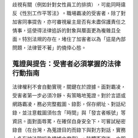
歧視有關（例如針對女性員工的排擠），可能同時違
反《性別工作平等法》。職場霸凌的受害者，除了對
加害同事提告，亦可審視雇主是否有未盡保護責任之
情事，這使得法律追訴的對象與層面更為複雜且全
面。特別法規的存在，堵住了加害者以為「這是內部
問題，法律管不著」的僥倖心態。
蒐證與提告：受害者必須掌握的法律
行動指南
法律權利不會自動實現，關鍵在於證據。面對霸凌，
受害者第一步必須冷靜、有策略地蒐證。對於言語或
網路霸凌，務必完整截圖、錄影，保存網址、對話紀
錄，並注意截圖須包含「時間」與「發言者帳號」等
資訊。面對面辱罵，在確保自身安全下，可嘗試秘密
錄音（在台灣，為蒐證目的而錄下與對方對話，實務