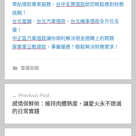
票貼借款專業服務，
台中支票借款
助您輕鬆應對財務
挑戰！
台北當鋪
、
台北汽車借款
、
台北機車借款
全方位支
援！
中正區汽車借款
讓你順利解決現金週轉上的問題
屏東軍公教貸款
，專屬優惠！輕鬆解決財務需求！
當鋪金融
文
Previous Post
章
感情保鮮術：維持肉體熱度，讓愛火永不熄滅
導
的日常實踐
覽