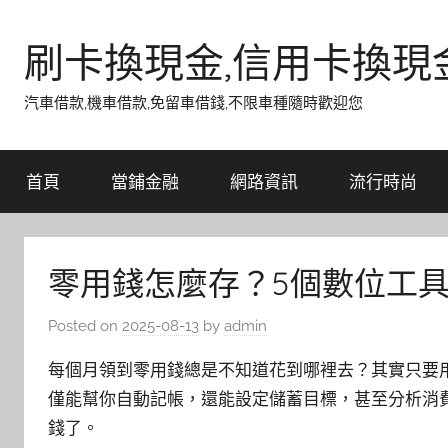
Skip
to
刷卡換現金,信用卡換現
content
汽車借款,機車借款,免留車借錢,不限車種隨時歡迎您
首頁
當鋪金融
網路資訊
流行時尚
零用錢怎麼存？5個數位工
Posted on
2025-08-13
by
admin
每個月領到零用錢總是不知道花到哪裡去？其實只要
僅能幫你自動記帳，還能設定儲蓄目標，甚至分析消
錢了。