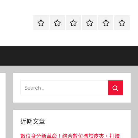
首
當
網
流
環
聯
頁
鋪
路
行
保
合
金
資
時
清
徵
融
訊
尚
潔
信
Search
for:
Search
近期文章
數位身分新革命！結合數位憑證皮夾，打造