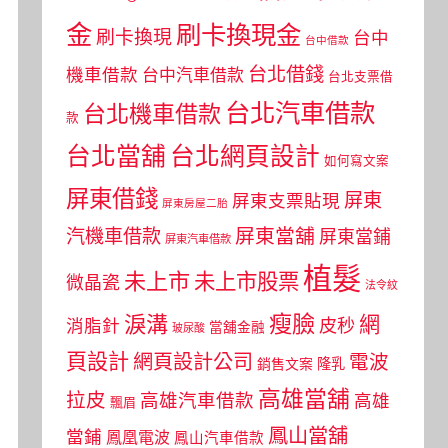
金
刷卡換現金
刷卡換現
台中
台中借款
台北借錢
機車借款
台中汽車借款
台北支票借
台北汽車借款
台北機車借款
款
台北當舖
台北網頁設計
如何寫文案
屏東借錢
屏東
屏東支票貼現
屏東房屋二胎
屏東當舖
汽機車借款
屏東當鋪
屏東汽車借款
植髮
未上市
未上市股票
微晶瓷
法令紋
瘦臉
淚溝
網
皮秒
消脂針
當舖金融
玻尿酸
頁設計
網頁設計公司
電波
銷售文案
隆乳
高雄當舖
拉皮
高雄汽車借款
高雄
飄眉
鳳山當舖
當鋪
鳳凰電波
鳳山汽車借款