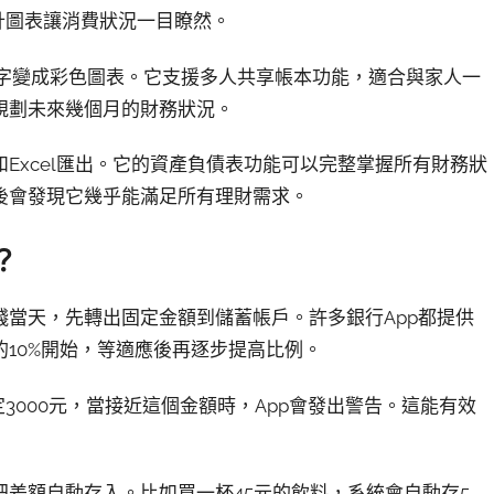
計圖表讓消費狀況一目瞭然。
的數字變成彩色圖表。它支援多人共享帳本功能，適合與家人一
規劃未來幾個月的財務狀況。
步和Excel匯出。它的資產負債表功能可以完整掌握所有財務狀
後會發現它幾乎能滿足所有理財需求。
？
當天，先轉出固定金額到儲蓄帳戶。許多銀行App都提供
10%開始，等適應後再逐步提高比例。
3000元，當接近這個金額時，App會發出警告。這能有效
差額自動存入。比如買一杯45元的飲料，系統會自動存5