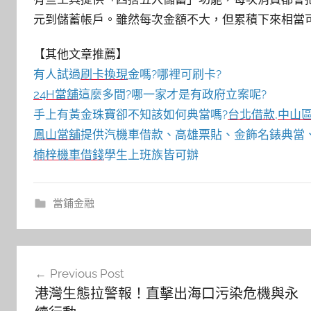
元到儲蓄帳戶。雖然每次金額不大，但累積下來相當
【其他文章推薦】
有人試過
刷卡換現
金嗎?哪裡可刷卡?
24H當舖
這麼多間?哪一家才是有政府立案呢?
手上有黃金珠寶卻不知該如何典當嗎?
台北借款
,
中山
鳳山當舖
提供汽機車借款、高雄票貼、金飾名錶典當、
楠梓機車借錢
學生上班族皆可辦
當鋪金融
文
Previous Post
章
港灣生態拉警報！直擊出海口污染危機與永
導