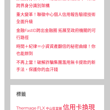
跨界身分識別架構
重大變革！聯徵中心個人信用報告驗證技術
全面升級
金融FastID跨出金融圈 拓展至政府機關的可
行路徑
時間＋紀律＝小資資產翻倍的秘密曲線！你
也能辦到
不再上當！破解詐騙集團濫用無卡提款的新
手法，保護你的血汗錢
標籤
信用卡換現
Thermage FLX
中山區當舖