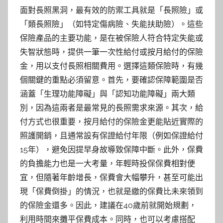
面對長照黑洞，最有效的防禦工具就是「長照險」或
「類長照險」（如特定傷病險、失能扶助險）。這些
保險產品的主要功能，是在被保險人符合特定失能或
失智狀態時，提供一筆一次性給付或按月給付的保險
金，用以支付長照相關費用。選擇這類保險時，有幾
個關鍵的重點必須留意。首先，要確認保障範圍是否
涵蓋「生理功能障礙」與「認知功能障礙」兩大類
別，因為這兩者是最常見的長照需求來源。其次，給
付方式也很重要，按月給付的保險金更能貼近實際的
照護開銷，且通常設有保證給付年限（例如保證給付
15年），避免因提早身故導致保障中斷。此外，保費
的負擔能力也是一大考量，年輕時投保保費相對便
宜，但隨著年齡增長，保費會大幅攀升，甚至可能出
現「保費倒掛」的情況，也就是繳的保費比未來領到
的保險金還多。因此，建議在40歲前就開始規劃，
利用時間來攤平保費成本。同時，也可以考慮搭配