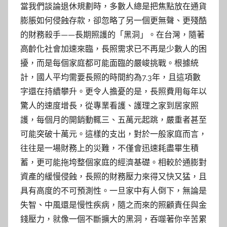
當我們談論退休規劃時，多數人總是把焦點放在通貨
膨脹如何侵蝕存款，卻忽略了另一個更無聲、更殘酷
的財務殺手——長期照護的「黑洞」。在台灣，隨著
高齡化社會加速來臨，長照需求已不再是少數人的困
擾，而是每個家庭都可能面臨的嚴峻挑戰。根據統
計，國人平均需要長照的時間約為7.3年，且這項數
字還在持續攀升。更令人擔憂的是，長照費用每年以
驚人的速度增長，從專業看護、護理之家到居家照
護，每個月的開銷動輒三、五萬元起跳，嚴重者甚至
可能突破十萬元。這樣的支出，對於一般家庭而言，
往往是一場財務上的災難，不僅會迅速耗盡畢生積
蓄，更可能拖垮整個家庭的經濟基礎。相較於通膨對
資產的緩慢侵蝕，長照的財務壓力來得又快又猛，且
具有高度的不可預測性。一旦家中有人倒下，無論是
失智、中風還是慢性疾病，隨之而來的照顧責任與金
錢壓力，就像一個不斷擴大的黑洞，吞噬著你辛苦累