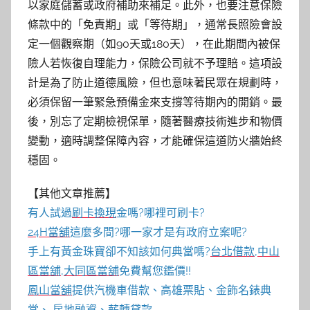
以家庭儲蓄或政府補助來補足。此外，也要注意保險
條款中的「免責期」或「等待期」，通常長照險會設
定一個觀察期（如90天或180天），在此期間內被保
險人若恢復自理能力，保險公司就不予理賠。這項設
計是為了防止道德風險，但也意味著民眾在規劃時，
必須保留一筆緊急預備金來支撐等待期內的開銷。最
後，別忘了定期檢視保單，隨著醫療技術進步和物價
變動，適時調整保障內容，才能確保這道防火牆始終
穩固。
【其他文章推薦】
有人試過
刷卡換現
金嗎?哪裡可刷卡?
24H當舖
這麼多間?哪一家才是有政府立案呢?
手上有黃金珠寶卻不知該如何典當嗎?
台北借款
,
中山
區當舖
,
大同區當舖
免費幫您鑑價!!
鳳山當舖
提供汽機車借款、高雄票貼、金飾名錶典
當、 房地融資、薪轉貸款