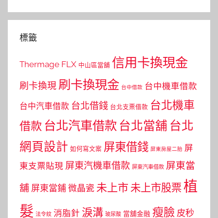
標籤
信用卡換現金
Thermage FLX
中山區當舖
刷卡換現金
刷卡換現
台中機車借款
台中借款
台北機車
台北借錢
台中汽車借款
台北支票借款
台北汽車借款
台北當舖
台北
借款
網頁設計
屏東借錢
屏
如何寫文案
屏東房屋二胎
屏東當
屏東汽機車借款
東支票貼現
屏東汽車借款
植
未上市
未上市股票
舖
屏東當鋪
微晶瓷
髮
瘦臉
淚溝
皮秒
消脂針
當舖金融
法令紋
玻尿酸