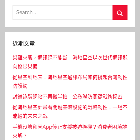
Search
for:
Search
近期文章
災難來襲，通訊絕不能斷！海地星空以次世代通訊迎
向極限災備
從星空到地表：海地星空通訊布局如何撐起台灣韌性
防護網
封鎖詐騙網站不再慢半拍！公私聯防關鍵戰術揭密
從海地星空計畫看關鍵基礎設施的戰略韌性：一場不
能輸的未來之戰
手機沒壞卻因App停止支援被迫換機？消費者困境誰
來解？