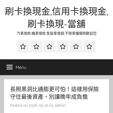
Skip
刷卡換現金,信用卡換現金,
to
content
刷卡換現-當舖
汽車借款,機車借款,免留車借錢,不限車種隨時歡迎您
首
當
網
流
環
聯
頁
鋪
路
行
保
合
金
資
時
清
徵
Menu
融
訊
尚
潔
信
長照黑洞比通膨更可怕！這樣用保險
守住最後資產，別讓晚年成負擔
Posted on
2026-05-01
by
admin