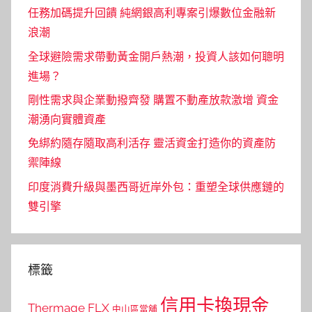
任務加碼提升回饋 純網銀高利專案引爆數位金融新
浪潮
全球避險需求帶動黃金開戶熱潮，投資人該如何聰明
進場？
剛性需求與企業動撥齊發 購置不動產放款激增 資金
潮湧向實體資產
免綁約隨存隨取高利活存 靈活資金打造你的資產防
禦陣線
印度消費升級與墨西哥近岸外包：重塑全球供應鏈的
雙引擎
標籤
信用卡換現金
Thermage FLX
中山區當舖