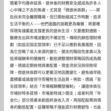
隨著平均壽命延長，退休後的財務安全感成為許多人
心中揮之不去的焦慮。尤其是「微退休族群」——那
些尚未完全離開職場，但已開始縮減工作時數、追求
生活平衡的人——他們面臨的挑戰更為複雜：既要確
保現有儲蓄能支撐更長的退休生活，又要應對通膨、
醫療支出與市場波動的不確定性。傳統的靜態理財規
劃（如設定固定提領率）已不足以應對長壽風險，因
為它忽略了收入來源的變化、開支的階段性差異以及
投資報酬率的隨機性。動態調整理財策略因而成為關
鍵，透過定期檢視資產配置、現金流狀況與保險保
障，微退休族群可以更靈活地因應變化，避免過早耗
盡積蓄或過度保守而犧牲生活品質。例如，透過「安
全提領率」結合「市場報酬觸發機制」，讓退休族在
市場好時多提領，市場差時減少開支；或者利用「年
金化」部分資產來創造終身收入流，再搭配股票與債
券的動態配置。這種策略不僅能提升財務韌性，也能