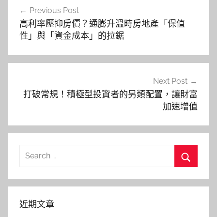
文
Previous Post
章
高利率壓抑房價？通膨升溫時房地產「保值
導
性」與「資金成本」的拉鋸
覽
Next Post
打破常規！積極型投資者的另類配置，讓財富
加速增值
Search
for:
Search
近期文章