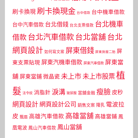
刷卡換現金
刷卡換現
台中機車借款
台中借款
台北機車
台北借錢
台中汽車借款
台北支票借款
台北汽車借款
台北當舖
台北
借款
網頁設計
屏東借錢
屏
如何寫文案
屏東房屋二胎
屏東當
屏東汽機車借款
東支票貼現
屏東汽車借款
植
未上市
未上市股票
舖
屏東當鋪
微晶瓷
髮
瘦臉
淚溝
皮秒
消脂針
當舖金融
法令紋
玻尿酸
網頁設計
網頁設計公司
電波拉
銷售文案
隆乳
高雄當舖
皮
高雄汽車借款
高雄當鋪
鳳
飄眉
鳳山當舖
凰電波
鳳山汽車借款