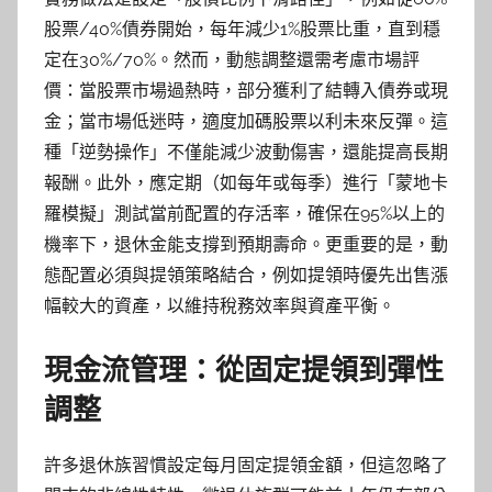
股票/40%債券開始，每年減少1%股票比重，直到穩
定在30%/70%。然而，動態調整還需考慮市場評
價：當股票市場過熱時，部分獲利了結轉入債券或現
金；當市場低迷時，適度加碼股票以利未來反彈。這
種「逆勢操作」不僅能減少波動傷害，還能提高長期
報酬。此外，應定期（如每年或每季）進行「蒙地卡
羅模擬」測試當前配置的存活率，確保在95%以上的
機率下，退休金能支撐到預期壽命。更重要的是，動
態配置必須與提領策略結合，例如提領時優先出售漲
幅較大的資產，以維持稅務效率與資產平衡。
現金流管理：從固定提領到彈性
調整
許多退休族習慣設定每月固定提領金額，但這忽略了