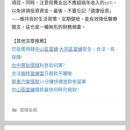
項目。同時，注意保費支出不應超過年收入的10%，
以免排擠投資資金。最後，不要忘記「健康投資」
——維持良好生活習慣、定期健檢，能有效降低醫療
開支，這也是一種無形的財務規畫。
【其他文章推薦】
您急需用錢
中山區當舖
,
大同區當舖
安全、合法、有
保障!
台中票貼借錢
利息如何算?
合法
楠梓當舖當
日撥款不囉唆
屏東汽車借款
10分鐘快速放款免留車
中山區當舖
借款最快何時可撥款?
當鋪金融