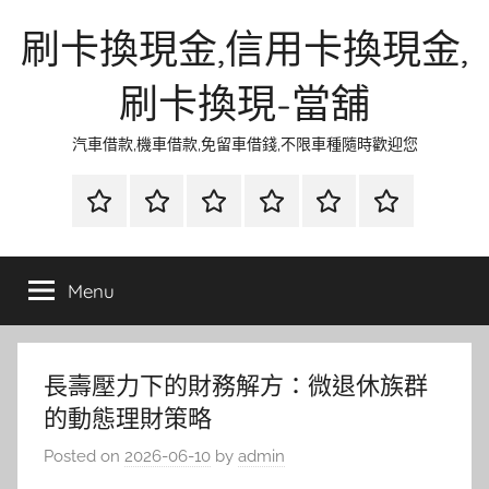
Skip
刷卡換現金,信用卡換現金,
to
content
刷卡換現-當舖
汽車借款,機車借款,免留車借錢,不限車種隨時歡迎您
首
當
網
流
環
聯
頁
鋪
路
行
保
合
金
資
時
清
徵
Menu
融
訊
尚
潔
信
長壽壓力下的財務解方：微退休族群
的動態理財策略
Posted on
2026-06-10
by
admin