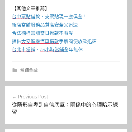
【其他文章推薦】
台中票貼
借款、支票貼現一應俱全！
新店當舖
服務品質高安全又迅速
合法
楠梓當舖當
日撥款不囉唆
提供
大安區機汽車借款
手續簡便放款迅速
台北市當鋪
、
24小時當鋪
全年無休
當鋪金融
文
Previous Post
章
從隱形自卑到自信底氣：關係中的心理暗示練
導
習
覽