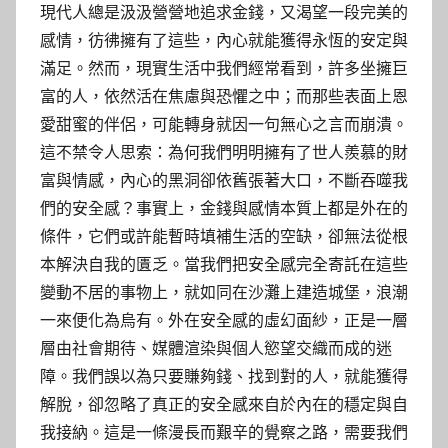
現代人總是汲汲營營地追求金錢，又渴望一段完美的
感情，彷彿擁有了這些，內心就能獲得永恆的安定與
滿足。然而，現實生活中我們經常看到，許多坐擁巨
富的人，依然活在焦慮與恐懼之中；而那些表面上恩
愛甜蜜的伴侶，可能轉身就因一句無心之言而崩潰。
這不禁令人思索：為何我們明明擁有了世人羨慕的財
富與情感，內心的黑洞卻依舊張著大口，不斷吞噬我
們的安全感？事實上，金錢與感情本質上都是外在的
條件，它們或許能暫時填補生活的空缺，卻無法從根
本解決自我的匱乏。當我們把安全感完全寄託在這些
變動不居的事物上，就如同在沙灘上建造城堡，浪潮
一來便化為烏有。外在安全感的虛幻面紗，正是一層
層由社會期待、媒體渲染與個人慾望交織而成的迷
障。我們誤以為只要賺夠錢、找到對的人，就能獲得
解脫，卻忽略了真正的安全感來自於內在的穩定與自
我接納。這是一條漫長而艱辛的覺察之路，需要我們