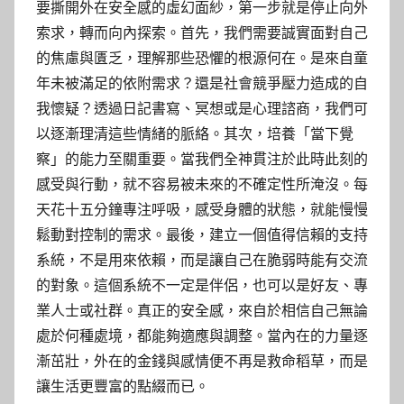
要撕開外在安全感的虛幻面紗，第一步就是停止向外
索求，轉而向內探索。首先，我們需要誠實面對自己
的焦慮與匱乏，理解那些恐懼的根源何在。是來自童
年未被滿足的依附需求？還是社會競爭壓力造成的自
我懷疑？透過日記書寫、冥想或是心理諮商，我們可
以逐漸理清這些情緒的脈絡。其次，培養「當下覺
察」的能力至關重要。當我們全神貫注於此時此刻的
感受與行動，就不容易被未來的不確定性所淹沒。每
天花十五分鐘專注呼吸，感受身體的狀態，就能慢慢
鬆動對控制的需求。最後，建立一個值得信賴的支持
系統，不是用來依賴，而是讓自己在脆弱時能有交流
的對象。這個系統不一定是伴侶，也可以是好友、專
業人士或社群。真正的安全感，來自於相信自己無論
處於何種處境，都能夠適應與調整。當內在的力量逐
漸茁壯，外在的金錢與感情便不再是救命稻草，而是
讓生活更豐富的點綴而已。