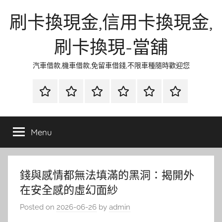
Skip
刷卡換現金,信用卡換現金,
to
content
刷卡換現-當舖
汽車借款,機車借款,免留車借錢,不限車種隨時歡迎您
首
當
網
流
環
聯
頁
鋪
路
行
保
合
金
資
時
清
徵
Menu
融
訊
尚
潔
信
錢與感情都無法填滿的黑洞：揭開外
在安全感的虛幻面紗
Posted on
2026-06-26
by
admin