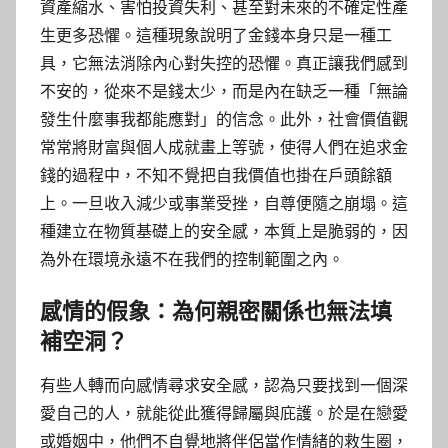
資產縮水、害怕投資失利、甚至對未來的不確定性產
生更多恐懼。這種現象說明了金錢本身只是一種工
具，它無法消除內心對失控的恐懼。真正讓我們感到
不安的，從來不是錢太少，而是內在缺乏一種「無論
發生什麼事我都能應對」的信念。此外，社會價值觀
常常將財富與個人成就畫上等號，使得人們在追求金
錢的過程中，不知不覺把自我價值也掛在戶頭餘額
上。一旦收入減少或事業受挫，自尊便隨之崩塌。這
種建立在物質基礎上的安全感，本質上是脆弱的，因
為外在環境永遠不在我們的控制範圍之內。
感情的假象：為何親密關係也無法填
補空洞？
有些人轉而向感情尋求安全感，認為只要找到一個深
愛自己的人，就能從此獲得歸屬與庇護。於是在戀愛
或婚姻中，他們不自覺地將伴侶當作情緒的救生圈，