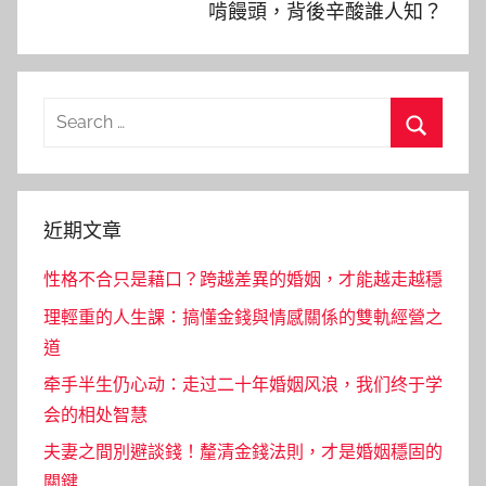
啃饅頭，背後辛酸誰人知？
Search
for:
Search
近期文章
性格不合只是藉口？跨越差異的婚姻，才能越走越穩
理輕重的人生課：搞懂金錢與情感關係的雙軌經營之
道
牵手半生仍心动：走过二十年婚姻风浪，我们终于学
会的相处智慧
夫妻之間別避談錢！釐清金錢法則，才是婚姻穩固的
關鍵