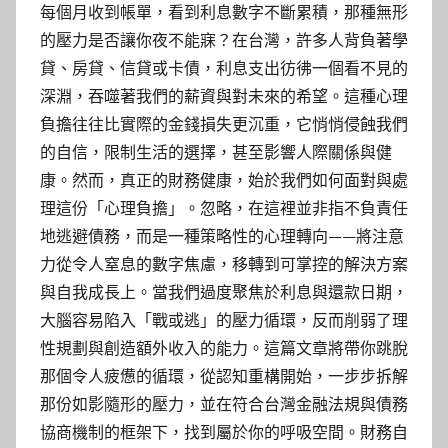
每個月收到帳單，看到利息數字不斷累積，那種無形
的壓力是否讓你夜不能寐？在台灣，許多人背負著學
貸、房貸、信貸或卡債，利息支出彷彿一個看不見的
深淵，吞噬著我們的薪資與對未來的希望。這種心理
負擔往往比實際的金錢損失更沉重，它悄悄侵蝕我們
的自信，限制生活的選擇，甚至影響人際關係與健
康。然而，真正的財務健康，始於我們如何面對與處
理這份「心理負擔」。忽略，在這裡並非指不負責任
地逃避債務，而是一種策略性的心理轉向——將注意
力從令人窒息的數字焦慮，移轉到可掌控的解決方案
與自我成長上。當我們過度聚焦於利息與還款日期，
大腦容易陷入「戰或逃」的壓力循環，反而削弱了理
性規劃與創造額外收入的能力。這篇文章將帶你跳脫
那個令人疲憊的循環，從認知重構開始，一步步拆解
那份如影隨形的壓力，並在符合台灣金融法規與債務
協商機制的框架下，找到屬於你的呼吸空間。財務自