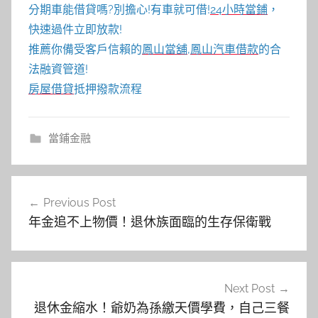
分期車能借貸嗎?別擔心!有車就可借!
24小時當鋪
，
快速過件立即放款!
推薦你備受客戶信賴的
鳳山當舖
,
鳳山汽車借款
的合
法融資管道!
房屋借貸
抵押撥款流程
當鋪金融
文
Previous Post
章
年金追不上物價！退休族面臨的生存保衛戰
導
覽
Next Post
退休金縮水！爺奶為孫繳天價學費，自己三餐