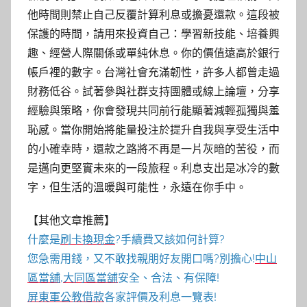
他時間則禁止自己反覆計算利息或擔憂還款。這段被
保護的時間，請用來投資自己：學習新技能、培養興
趣、經營人際關係或單純休息。你的價值遠高於銀行
帳戶裡的數字。台灣社會充滿韌性，許多人都曾走過
財務低谷。試著參與社群支持團體或線上論壇，分享
經驗與策略，你會發現共同前行能顯著減輕孤獨與羞
恥感。當你開始將能量投注於提升自我與享受生活中
的小確幸時，還款之路將不再是一片灰暗的苦役，而
是邁向更堅實未來的一段旅程。利息支出是冰冷的數
字，但生活的溫暖與可能性，永遠在你手中。
【其他文章推薦】
什麼是
刷卡換現金
?手續費又該如何計算?
您急需用錢，又不敢找親朋好友開口嗎?別擔心!
中山
區當舖
,
大同區當舖
安全、合法、有保障!
屏東軍公教借款
各家評價及利息一覽表!