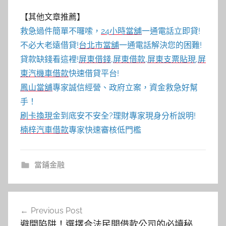
【其他文章推薦】
救急過件簡單不囉嗦，
24小時當舖
一通電話立即貸!
不必大老遠借貸!
台北市當舖
一通電話解決您的困難!
貸款缺錢看這裡!
屏東借錢
,
屏東借款
,
屏東支票貼現
,
屏
東汽機車借款
快速借貸平台!
鳳山當舖
專家誠信經營、政府立案，資金救急好幫
手！
刷卡換現
金到底安不安全?理財專家現身分析說明!
楠梓汽車借款
專家快速審核低門檻
當鋪金融
文
Previous Post
章
避開陷阱！選擇合法民間借款公司的必讀秘