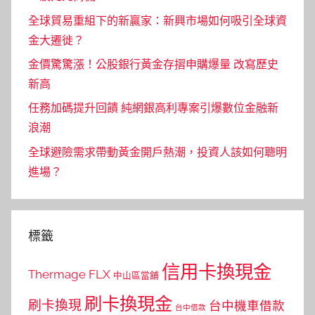
全球貿易重組下的新贏家：新興市場如何吸引全球資
金大遷徙？
金價驚驚漲！公股銀行黃金存摺申購爆量 改寫歷史
新高
任務加碼提升回饋 純網銀高利專案引爆數位金融新
浪潮
全球避險需求帶動黃金開戶熱潮，投資人該如何聰明
進場？
標籤
信用卡換現金
Thermage FLX
中山區當舖
刷卡換現金
刷卡換現
台中機車借款
台中借款