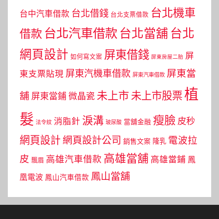
台北機車
台北借錢
台中汽車借款
台北支票借款
台北汽車借款
台北當舖
台北
借款
網頁設計
屏東借錢
屏
如何寫文案
屏東房屋二胎
屏東當
屏東汽機車借款
東支票貼現
屏東汽車借款
植
未上市
未上市股票
舖
屏東當鋪
微晶瓷
髮
瘦臉
淚溝
皮秒
消脂針
當舖金融
法令紋
玻尿酸
網頁設計
網頁設計公司
電波拉
銷售文案
隆乳
高雄當舖
皮
高雄汽車借款
高雄當鋪
鳳
飄眉
鳳山當舖
凰電波
鳳山汽車借款