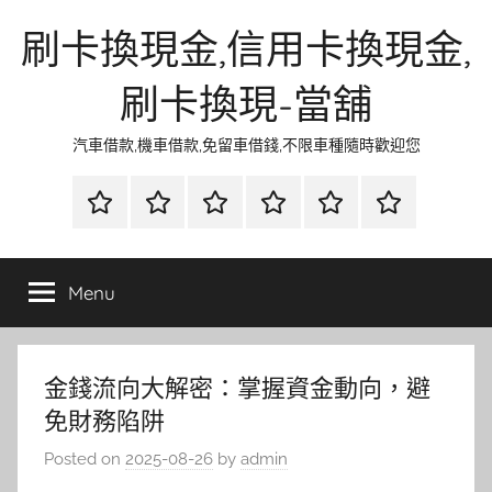
Skip
刷卡換現金,信用卡換現金,
to
content
刷卡換現-當舖
汽車借款,機車借款,免留車借錢,不限車種隨時歡迎您
首
當
網
流
環
聯
頁
鋪
路
行
保
合
金
資
時
清
徵
Menu
融
訊
尚
潔
信
金錢流向大解密：掌握資金動向，避
免財務陷阱
Posted on
2025-08-26
by
admin