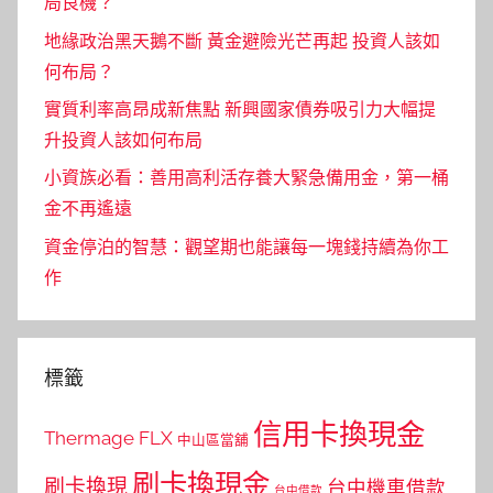
局良機？
地緣政治黑天鵝不斷 黃金避險光芒再起 投資人該如
何布局？
實質利率高昂成新焦點 新興國家債券吸引力大幅提
升投資人該如何布局
小資族必看：善用高利活存養大緊急備用金，第一桶
金不再遙遠
資金停泊的智慧：觀望期也能讓每一塊錢持續為你工
作
標籤
信用卡換現金
Thermage FLX
中山區當舖
刷卡換現金
刷卡換現
台中機車借款
台中借款