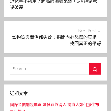
退休金不夠用？超高齡海嘯來襲，3招避免老
導
後破產
覽
Next Post
當物質與關係都失效：揭開內心恐慌的真相，
找回真正的平靜
Search
for:
Search
近期文章
國際金價劇烈震盪 逢低買盤湧入 投資人如何抓住布