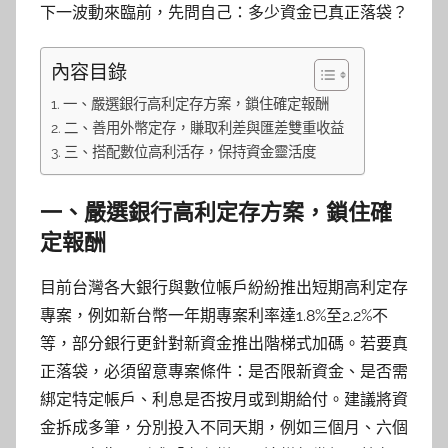
下一波動來臨前，先問自己：多少資金已真正落袋？
內容目錄
一、嚴選銀行高利定存方案，鎖住確定報酬
二、善用外幣定存，賺取利差與匯差雙重收益
三、搭配數位高利活存，保持資金靈活度
一、嚴選銀行高利定存方案，鎖住確
定報酬
目前台灣各大銀行與數位帳戶紛紛推出短期高利定存
專案，例如新台幣一年期專案利率達1.8%至2.2%不
等，部分銀行更針對新資金推出階梯式加碼。若要真
正落袋，必須留意專案條件：是否限新資金、是否需
綁定特定帳戶、利息是否按月或到期給付。建議將資
金拆成多筆，分別投入不同天期，例如三個月、六個