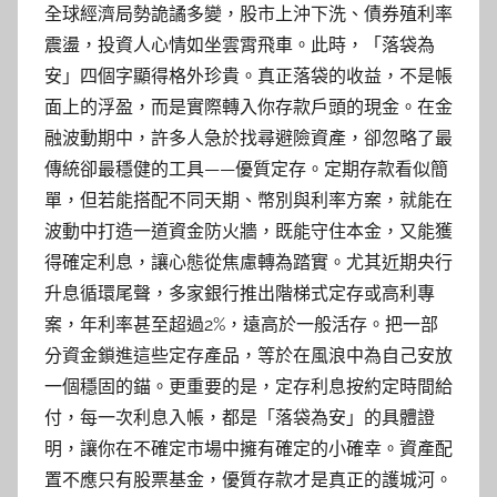
全球經濟局勢詭譎多變，股市上沖下洗、債券殖利率
震盪，投資人心情如坐雲霄飛車。此時，「落袋為
安」四個字顯得格外珍貴。真正落袋的收益，不是帳
面上的浮盈，而是實際轉入你存款戶頭的現金。在金
融波動期中，許多人急於找尋避險資產，卻忽略了最
傳統卻最穩健的工具——優質定存。定期存款看似簡
單，但若能搭配不同天期、幣別與利率方案，就能在
波動中打造一道資金防火牆，既能守住本金，又能獲
得確定利息，讓心態從焦慮轉為踏實。尤其近期央行
升息循環尾聲，多家銀行推出階梯式定存或高利專
案，年利率甚至超過2%，遠高於一般活存。把一部
分資金鎖進這些定存產品，等於在風浪中為自己安放
一個穩固的錨。更重要的是，定存利息按約定時間給
付，每一次利息入帳，都是「落袋為安」的具體證
明，讓你在不確定市場中擁有確定的小確幸。資產配
置不應只有股票基金，優質存款才是真正的護城河。