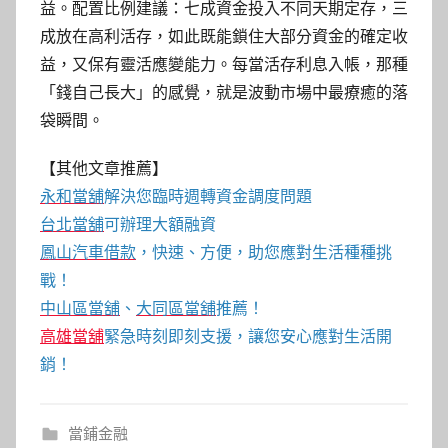
益。配置比例建議：七成資金投入不同天期定存，三
成放在高利活存，如此既能鎖住大部分資金的確定收
益，又保有靈活應變能力。每當活存利息入帳，那種
「錢自己長大」的感覺，就是波動市場中最療癒的落
袋瞬間。
【其他文章推薦】
永和當舖
解決您臨時週轉資金調度問題
台北當舖
可辦理大額融資
鳳山汽車借款
，快速、方便，助您應對生活種種挑
戰！
中山區當舖
、
大同區當舖
推薦！
高雄當舖
緊急時刻即刻支援，讓您安心應對生活開
銷！
當鋪金融