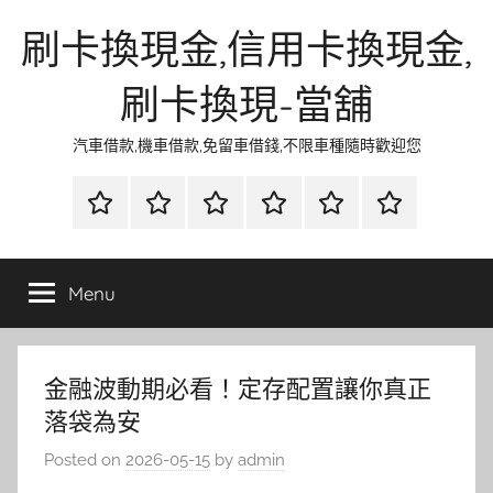
Skip
刷卡換現金,信用卡換現金,
to
content
刷卡換現-當舖
汽車借款,機車借款,免留車借錢,不限車種隨時歡迎您
首
當
網
流
環
聯
頁
鋪
路
行
保
合
金
資
時
清
徵
Menu
融
訊
尚
潔
信
金融波動期必看！定存配置讓你真正
落袋為安
Posted on
2026-05-15
by
admin