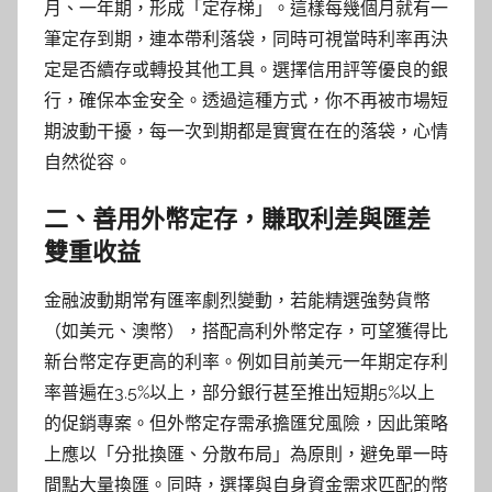
月、一年期，形成「定存梯」。這樣每幾個月就有一
筆定存到期，連本帶利落袋，同時可視當時利率再決
定是否續存或轉投其他工具。選擇信用評等優良的銀
行，確保本金安全。透過這種方式，你不再被市場短
期波動干擾，每一次到期都是實實在在的落袋，心情
自然從容。
二、善用外幣定存，賺取利差與匯差
雙重收益
金融波動期常有匯率劇烈變動，若能精選強勢貨幣
（如美元、澳幣），搭配高利外幣定存，可望獲得比
新台幣定存更高的利率。例如目前美元一年期定存利
率普遍在3.5%以上，部分銀行甚至推出短期5%以上
的促銷專案。但外幣定存需承擔匯兌風險，因此策略
上應以「分批換匯、分散布局」為原則，避免單一時
間點大量換匯。同時，選擇與自身資金需求匹配的幣