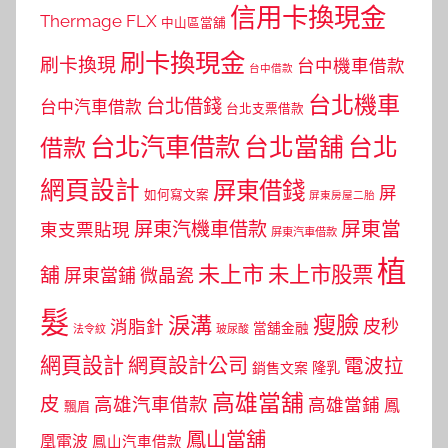
信用卡換現金
Thermage FLX
中山區當舖
刷卡換現金
刷卡換現
台中機車借款
台中借款
台北機車
台北借錢
台中汽車借款
台北支票借款
台北汽車借款
台北當舖
台北
借款
網頁設計
屏東借錢
屏
如何寫文案
屏東房屋二胎
屏東當
屏東汽機車借款
東支票貼現
屏東汽車借款
植
未上市
未上市股票
舖
屏東當鋪
微晶瓷
髮
瘦臉
淚溝
皮秒
消脂針
當舖金融
法令紋
玻尿酸
網頁設計
網頁設計公司
電波拉
銷售文案
隆乳
高雄當舖
皮
高雄汽車借款
高雄當鋪
鳳
飄眉
鳳山當舖
凰電波
鳳山汽車借款