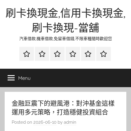
Skip
刷卡換現金,信用卡換現金,
to
content
刷卡換現-當舖
汽車借款,機車借款,免留車借錢,不限車種隨時歡迎您
首
當
網
流
環
聯
頁
鋪
路
行
保
合
金
資
時
清
徵
Menu
融
訊
尚
潔
信
金融巨震下的避風港：對沖基金這樣
運用多元策略，打造穩健投資組合
Posted on
2026-06-10
by
admin