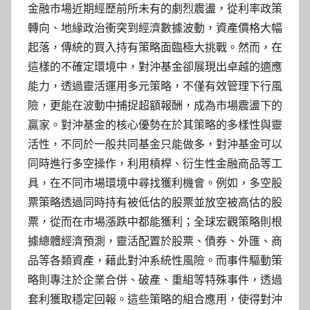
金融市場近期經歷前所未有的劇烈震盪，從利率政策
轉向、地緣政治衝突到經濟數據波動，資產價格大幅
起落，傳統的買入持有策略面臨極大挑戰。然而，在
這樣的不確定環境中，對沖基金卻展現出卓越的適應
能力，透過靈活運用多元策略，不僅有效管理下行風
險，更能在波動中捕捉超額報酬，成為市場震盪下的
贏家。對沖基金的核心優勢在於其策略的多樣性與靈
活性，不同於一般共同基金只能做多，對沖基金可以
同時進行多空操作，利用槓桿、衍生性金融商品等工
具，在不同市場環境中尋找獲利機會。例如，多空股
票策略透過同時持有被低估的股票並放空被高估的股
票，從而在市場漲跌中都能獲利；全球宏觀策略則根
據總體經濟預測，靈活配置於股票、債券、外匯、商
品等各類資產，藉此對沖系統性風險。而事件驅動策
略則專注於企業合併、破產、重組等特殊事件，透過
套利獲取穩定回報。這些策略的組合應用，使得對沖