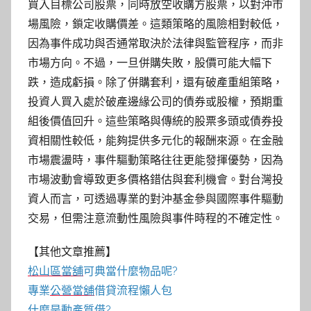
買入目標公司股票，同時放空收購方股票，以對沖市
場風險，鎖定收購價差。這類策略的風險相對較低，
因為事件成功與否通常取決於法律與監管程序，而非
市場方向。不過，一旦併購失敗，股價可能大幅下
跌，造成虧損。除了併購套利，還有破產重組策略，
投資人買入處於破產邊緣公司的債券或股權，預期重
組後價值回升。這些策略與傳統的股票多頭或債券投
資相關性較低，能夠提供多元化的報酬來源。在金融
市場震盪時，事件驅動策略往往更能發揮優勢，因為
市場波動會導致更多價格錯估與套利機會。對台灣投
資人而言，可透過專業的對沖基金參與國際事件驅動
交易，但需注意流動性風險與事件時程的不確定性。
【其他文章推薦】
松山區當舖
可典當什麼物品呢?
專業
公營當舖
借貸流程懶人包
什麼是
動產質借
?