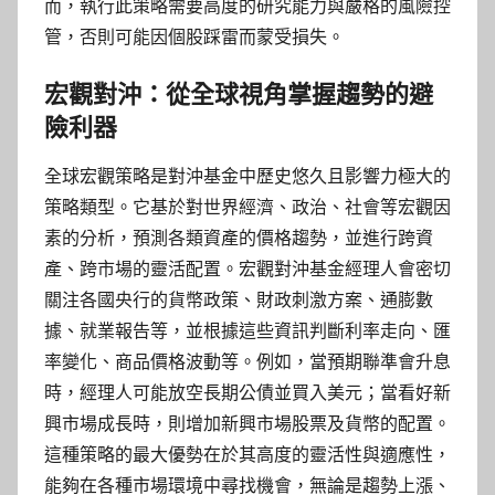
而，執行此策略需要高度的研究能力與嚴格的風險控
管，否則可能因個股踩雷而蒙受損失。
宏觀對沖：從全球視角掌握趨勢的避
險利器
全球宏觀策略是對沖基金中歷史悠久且影響力極大的
策略類型。它基於對世界經濟、政治、社會等宏觀因
素的分析，預測各類資產的價格趨勢，並進行跨資
產、跨市場的靈活配置。宏觀對沖基金經理人會密切
關注各國央行的貨幣政策、財政刺激方案、通膨數
據、就業報告等，並根據這些資訊判斷利率走向、匯
率變化、商品價格波動等。例如，當預期聯準會升息
時，經理人可能放空長期公債並買入美元；當看好新
興市場成長時，則增加新興市場股票及貨幣的配置。
這種策略的最大優勢在於其高度的靈活性與適應性，
能夠在各種市場環境中尋找機會，無論是趨勢上漲、