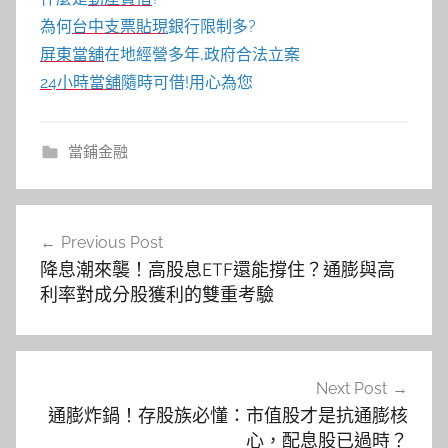
為何
台中支票貼現
銀行限制多?
屏東當舖
在地經營多年,政府合法立案
24小時當舖
隨時可借!用心為您
當鋪金融
文
Previous Post
章
降息潮來襲！高股息ETF還能撐住？通膨與高
導
利率對成分股獲利的雙重考驗
覽
Next Post
通膨炸鍋！存股族必懂：市值股才是抗通膨核
心，配息股已過時？