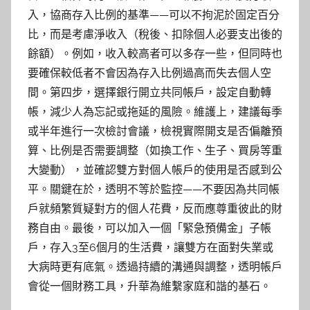
入，協商存入比例的基準——可以不拘泥於固定百分
比，而是考慮淨收入（稅後、扣除個人必要支出後的
餘額）。例如，收入較高者可以多存一些，但同時也
要確保較低者不會因為存入比例過高而失去個人空
間。第四步，選擇銀行開立共同帳戶，設定自動轉
帳，減少人為忘記或拖延的風險。維護上，建議每季
或半年進行一次檢討會議，檢視實際開支是否偏離預
算、比例是否需要調整（如換工作、生子、買房等重
大變動），並確認雙方對個人帳戶的使用是否感到公
平。關鍵在於，透明不等於監控——不要因為共同帳
戶就頻繁質疑對方的個人花費，反而應尊重彼此的財
務自由。最後，可以加入一個「緊急預備金」子帳
戶，存入3至6個月的生活費，讓雙方在面對失業或
大病時更有底氣。透過持續的溝通與調整，透明帳戶
會從一個財務工具，升華為維繫家庭和諧的基石。