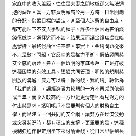
家庭中的收入差距，往往是夫妻之間敏感卻又無法迴
避的課題。當一方薪資明顯高於另一方時，日常開銷
的分配、儲蓄目標的設定，甚至個人消費的自由度，
都可能埋下不安與爭執的種子。許多伴侶因為害怕談
錢傷感情，選擇避而不談，結果反而讓金錢焦慮在暗
處發酵，最終侵蝕信任基礎。事實上，金錢問題從來
不只是數字問題，它反映的是權力平衡、價值認同與
安全感的落差。建立一個透明的家庭帳戶，正是打破
這種困境的有效工具。透過共同管理、明確的規則與
開放的溝通，雙方可以將「你的錢、我的錢」轉化為
「我們的錢」，讓經濟實力較弱的一方不再感到依賴
或自卑，而收入較高的一方也能更清楚地看見對方的
付出與需求。透明帳戶不是要剝奪個人的財務自主
權，而是建立一個共同的安全網，讓雙方在經濟波動
或突發狀況時，都有穩定的支撐。更重要的是，這種
機制強迫伴侶定期坐下來討論金錢，從日常記帳到長