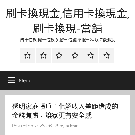
Skip
刷卡換現金,信用卡換現金,
to
content
刷卡換現-當舖
汽車借款,機車借款,免留車借錢,不限車種隨時歡迎您
首
當
網
流
環
聯
頁
鋪
路
行
保
合
金
資
時
清
徵
Menu
融
訊
尚
潔
信
透明家庭帳戶：化解收入差距造成的
金錢焦慮，讓家更有安全感
Posted on
2026-06-18
by
admin