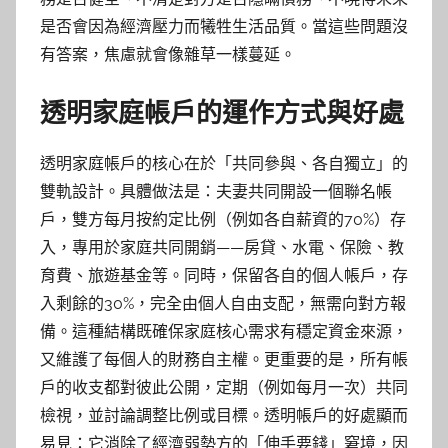
是否會因為經濟壓力而犧牲生活品質。當這些問題沒
有答案，焦慮就會像雜草一樣蔓延。
透明家庭帳戶的運作方式與好處
透明家庭帳戶的核心在於「共同參與、各自獨立」的
雙軌設計。具體做法是：夫妻共同開設一個聯名帳
戶，雙方每月按約定比例（例如各自薪資的70%）存
入，專用於家庭共同開銷——房貸、水電、保險、教
育費、旅遊基金等。同時，保留各自的個人帳戶，存
入剩餘的30%，完全由個人自由支配，無需向對方報
備。這種結構既確保家庭核心需求有穩定資金來源，
又維護了每個人的財務自主權。更重要的是，所有帳
戶的收支都對彼此公開，定期（例如每月一次）共同
檢視，並討論調整比例或目標。透明帳戶的好處顯而
易見：它消除了經濟弱勢方的「伸手要錢」窘境，因