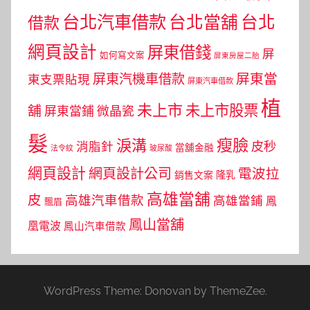
台北汽車借款
台北當舖
台北
借款
網頁設計
屏東借錢
屏
如何寫文案
屏東房屋二胎
屏東當
屏東汽機車借款
東支票貼現
屏東汽車借款
植
未上市
未上市股票
舖
屏東當鋪
微晶瓷
髮
瘦臉
淚溝
皮秒
消脂針
當舖金融
法令紋
玻尿酸
網頁設計
網頁設計公司
電波拉
銷售文案
隆乳
高雄當舖
皮
高雄汽車借款
高雄當鋪
鳳
飄眉
鳳山當舖
凰電波
鳳山汽車借款
WordPress Theme: Donovan by ThemeZee.