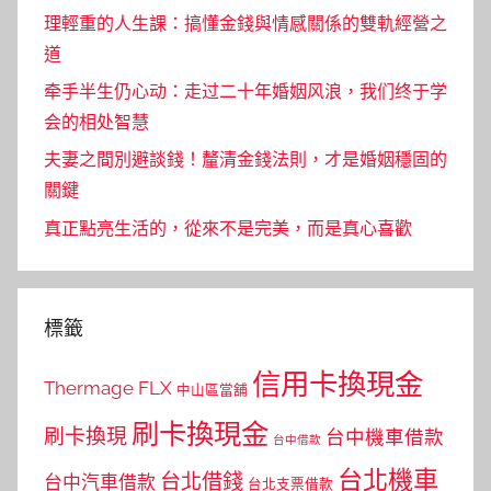
理輕重的人生課：搞懂金錢與情感關係的雙軌經營之
道
牵手半生仍心动：走过二十年婚姻风浪，我们终于学
会的相处智慧
夫妻之間別避談錢！釐清金錢法則，才是婚姻穩固的
關鍵
真正點亮生活的，從來不是完美，而是真心喜歡
標籤
信用卡換現金
Thermage FLX
中山區當舖
刷卡換現金
刷卡換現
台中機車借款
台中借款
台北機車
台北借錢
台中汽車借款
台北支票借款