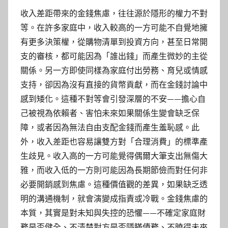
收入差距帶來的金錢焦慮，往往源於隱形的權力不對
等。在許多家庭中，收入較高的一方可能不自覺地擁
有更多決策權，從購物清單到投資方向，甚至日常開
支的審核，都可能因為「誰出錢」而產生微妙的主從
關係。另一方即使同樣為家庭付出勞務、育兒或情感
支持，卻因為沒有直接的貨幣貢獻，而在金錢討論中
感到矮化。這種不對等會引發深層的不安——擔心自
己被視為依賴者、害怕未來如果關係生變會缺乏保
障，或者因為無法自由支配金錢而產生羞恥感。此
外，收入差距也容易讓雙方對「合理消費」的標準產
生歧見。收入高的一方可能覺得偶爾大筆支出無傷大
雅，而收入低的一方則可能因為長期節儉而對任何非
必要開銷感到焦慮。這種價值觀的差異，如果缺乏透
明的溝通機制，就會演變成指責或冷戰。金錢焦慮的
本質，其實是對未知與失控的恐懼——不確定家庭財
務是否健全、不清楚對方是否隱瞞債務、不曉得未來