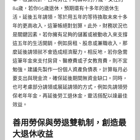
84歲，若你65歲退休，預期還有十多年的退休生
活。延後五年請領，等於用五年的等待換取未來十多
年的更高收入，這筆帳絕對划算。此外，財務狀況也
是關鍵因素。若你擁有足夠的儲蓄或被動收入來支撐
這五年的生活開銷，例如房租、股息或兼職收入，那
麼延後請領就不會造成經濟壓力。相反地，若你急需
這筆年金來支付房貸、醫療費或子女教育費，則不宜
勉強。建議先製作一份個人資產負債表，計算每月必
要支出與現金流，確保延後期間無資金缺口。同時，
也可考慮部分請領或展延請領的方式，例如先請領勞
保老年年金，再延後勞工退休金，靈活搭配以達最佳
效益。
善用勞保與勞退雙軌制，創造最
大退休收益