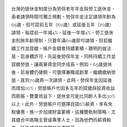
台灣的退休金制度分為勞保老年年金與勞工退休金，
兩者請領時間可獨立規劃。勞保年金法定請領年齡為
65歲，但可提前五年（60歲）或延後五年（70歲）
請領，每提前一年減4%，延後一年增4%。勞工退休
金則無年齡限制，只要年滿60歲即可請領，但若繼
續工作並提繳，帳戶金額會持續累積。聰明的做法
是，若身體許可，先延後勞保年金，同時持續工作並
提繳勞退，讓兩筆資金同步成長。例如，65歲退休
後，若身體仍硬朗，可選擇兼職或創業，繼續繳納勞
退，直到70歲再一次請領。此時，勞保年金因延後
而增加20%，勞退帳戶也因多五年的提繳與投資收益
而膨脹，雙重效益下，退休金可能比同齡人多出30%
以上。此外，勞退帳戶可選擇自提6%薪資，享有免
稅優惠，進一步加速財富累積。這種雙軌制策略，尤
其適合中高階主管或專業人士，因為他們的薪資較