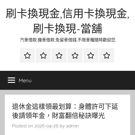
Skip
刷卡換現金,信用卡換現金,
to
content
刷卡換現-當舖
汽車借款,機車借款,免留車借錢,不限車種隨時歡迎您
首
當
網
流
環
聯
頁
鋪
路
行
保
合
金
資
時
清
徵
Menu
融
訊
尚
潔
信
退休金這樣領最划算：身體許可下延
後請領年金，財富翻倍秘訣曝光
Posted on
2026-04-26
by
admin