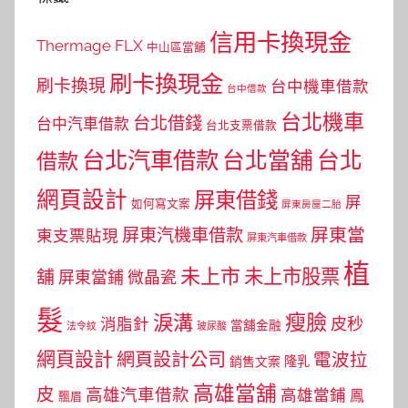
信用卡換現金
Thermage FLX
中山區當舖
刷卡換現金
刷卡換現
台中機車借款
台中借款
台北機車
台北借錢
台中汽車借款
台北支票借款
台北汽車借款
台北當舖
台北
借款
網頁設計
屏東借錢
屏
如何寫文案
屏東房屋二胎
屏東當
屏東汽機車借款
東支票貼現
屏東汽車借款
植
未上市
未上市股票
舖
屏東當鋪
微晶瓷
髮
瘦臉
淚溝
皮秒
消脂針
當舖金融
法令紋
玻尿酸
網頁設計
網頁設計公司
電波拉
銷售文案
隆乳
高雄當舖
皮
高雄汽車借款
高雄當鋪
鳳
飄眉