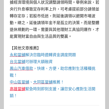
據經濟環境與個人狀況調整請領時間。舉例來說，若
央行升息導致定存利率上升，可考慮提前部分請領並
轉存定存；若股市低迷，則延後請領以避開市場波
動。總之，延後請領年金不是孤立的決策，而是整體
退休規劃的一環，需要與其他理財工具協同運作，才
能實現財富自由與生活品質的雙贏。
【其他文章推薦】
永和當舖
解決您臨時週轉資金調度問題
台北當舖
可辦理大額融資
鳳山汽車借款
，快速、方便，助您應對生活種種挑
戰！
中山區當舖
、
大同區當舖
推薦！
高雄當舖
緊急時刻即刻支援，讓您安心應對生活開
銷！