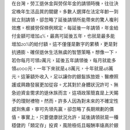
在台灣，勞工退休金與勞保年金的請領時機，往往決
定晚年生活品質的關鍵。多數人選擇在法定年齡一到
就立刻請領，卻忽略了延後請領所能帶來的驚人複利
效應。根據勞保條例規定，每延後一年請領，年金給
付金額可增加4%，最高可延後五年，也就是最多能
增加20%的給付額。這不僅僅是數字的累積，更是對
抗通膨、確保退休生活無虞的智慧策略。想像一下，
若你每月可領2萬元，延後五年請領後，每月就能多
領4000元，一年下來就是4.8萬元，十年就是48萬
元。這筆額外收入，足以讓你的銀髮族旅遊、醫療照
護或興趣發展更加從容。尤其對於身體狀況許可、無
急迫資金需求的退休族而言，這項政策簡直是上天賜
予的理財禮物。然而，許多人因為對未來的不確定性
感到焦慮，寧可先領先贏，卻忽略了長期規劃的價
值。事實上，只要健康狀況允許，延後請領就是一種
穩健的「類定存」投資，風險極低且報酬率遠高於銀