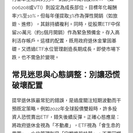
006208或VTI）則設定為成長部位，目標年化報酬
率7%至10%，但每年僅提取3%作為彈性開銷（如旅
遊、進修），其餘持續複利。同時，從股票ETF中保
留20萬元（約5個月開銷）作為緊急預備金，存入高
利活存帳戶。這樣的配置，既用政府退休金鞏固基
礎，又透過ETF水位管理創造長期成長，即使市場下
跌，也不需急於變現。
常見迷思與心態調整：別讓恐慌
破壞配置
提早退休族最常犯的錯誤，是過度關注短期波動而干
預既定策略。例如2022年全球股債雙殺時，許多投
資人恐慌賣出ETF，錯失後續反彈。正確心態應是：
將政府退休金視為「不動產」，ETF視為「會生息的