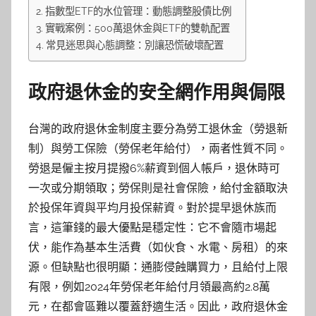
指數型ETF的水位管理：動態調整股債比例
實戰案例：500萬退休金與ETF的雙軌配置
常見迷思與心態調整：別讓恐慌破壞配置
政府退休金的安全網作用與侷限
台灣的政府退休金制度主要分為勞工退休金（勞退新
制）與勞工保險（勞保老年給付），兩者性質不同。
勞退是僱主按月提撥6%薪資到個人帳戶，退休時可
一次或分期領取；勞保則是社會保險，給付金額取決
於投保年資與平均月投保薪資。對於提早退休族而
言，這筆錢的最大優點是穩定性：它不會隨市場起
伏，能作為基本生活費（如伙食、水電、房租）的來
源。但缺點也很明顯：通膨侵蝕購買力，且給付上限
有限，例如2024年勞保老年給付月領最高約2.8萬
元，在都會區難以覆蓋舒適生活。因此，政府退休金