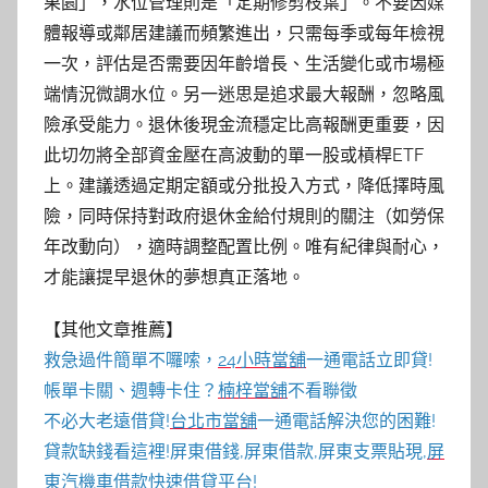
果園」，水位管理則是「定期修剪枝葉」。不要因媒
體報導或鄰居建議而頻繁進出，只需每季或每年檢視
一次，評估是否需要因年齡增長、生活變化或市場極
端情況微調水位。另一迷思是追求最大報酬，忽略風
險承受能力。退休後現金流穩定比高報酬更重要，因
此切勿將全部資金壓在高波動的單一股或槓桿ETF
上。建議透過定期定額或分批投入方式，降低擇時風
險，同時保持對政府退休金給付規則的關注（如勞保
年改動向），適時調整配置比例。唯有紀律與耐心，
才能讓提早退休的夢想真正落地。
【其他文章推薦】
救急過件簡單不囉嗦，
24小時當舖
一通電話立即貸!
帳單卡關、週轉卡住？
楠梓當舖
不看聯徵
不必大老遠借貸!
台北市當舖
一通電話解決您的困難!
貸款缺錢看這裡!屏東借錢,屏東借款,屏東支票貼現,
屏
東汽機車借款
快速借貸平台!