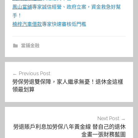
鳳山當舖
專家誠信經營、政府立案，資金救急好幫
手！
楠梓汽車借款
專家快速審核低門檻
當鋪金融
文
Previous Post
章
勞保勞退雙保障，家人繼承無憂！退休金這樣
導
領最划算
覽
Next Post
勞退賬戶利息加勞保八年黃金線 替自己的退休
金畫一張財務藍圖