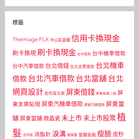
標籤
信用卡換現金
Thermage FLX
中山區當舖
刷卡換現金
刷卡換現
台中機車借款
台中借款
台北機車
台北借錢
台中汽車借款
台北支票借款
台北汽車借款
台北當舖
台北
借款
網頁設計
屏東借錢
屏
如何寫文案
屏東房屋二胎
屏東當
屏東汽機車借款
東支票貼現
屏東汽車借款
植
未上市
未上市股票
舖
屏東當鋪
微晶瓷
髮
瘦臉
淚溝
皮秒
消脂針
當舖金融
法令紋
玻尿酸