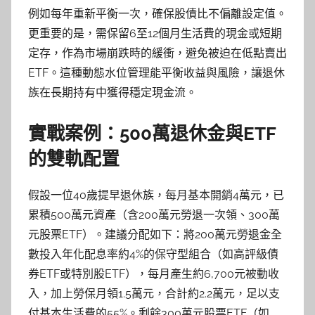
例如每年重新平衡一次，確保股債比不偏離設定值。
更重要的是，需保留6至12個月生活費的現金或短期
定存，作為市場崩跌時的緩衝，避免被迫在低點賣出
ETF。這種動態水位管理能平衡收益與風險，讓退休
族在長期持有中獲得穩定現金流。
實戰案例：500萬退休金與ETF
的雙軌配置
假設一位40歲提早退休族，每月基本開銷4萬元，已
累積500萬元資產（含200萬元勞退一次領、300萬
元股票ETF）。建議分配如下：將200萬元勞退金全
數投入年化配息率約4%的保守型組合（如高評級債
券ETF或特別股ETF），每月產生約6,700元被動收
入，加上勞保月領1.5萬元，合計約2.2萬元，足以支
付基本生活費的55%。剩餘300萬元股票ETF（如