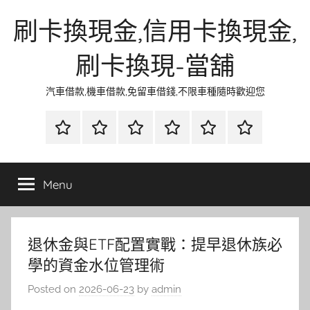
Skip
刷卡換現金,信用卡換現金,
to
content
刷卡換現-當舖
汽車借款,機車借款,免留車借錢,不限車種隨時歡迎您
首
當
網
流
環
聯
頁
鋪
路
行
保
合
金
資
時
清
徵
Menu
融
訊
尚
潔
信
退休金與ETF配置實戰：提早退休族必
學的資金水位管理術
Posted on
2026-06-23
by
admin