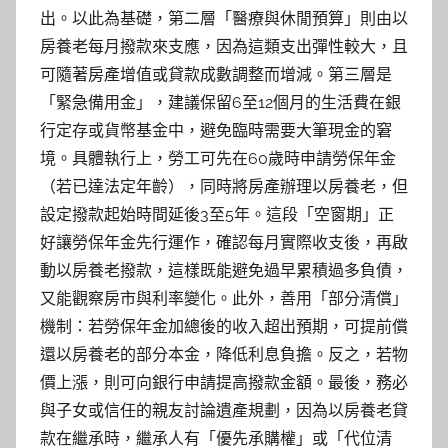
出。以此為基礎，第二層「醫療與休閒預算」則由以
房養老每月撥款來支應，因為這類支出彈性較大，且
可隨著房產增值或貸款成數調整而增減。第三層是
「緊急備用金」，建議保留6至12個月的生活費在銀
行定存或貨幣基金中，避免臨時需要大筆現金的窘
境。具體執行上，勞工可先在60歲時申請勞保年金
（若已達法定年齡），同時將房產辦理以房養老，但
設定撥款起始時間延後3至5年。這段「空窗期」正
好讓勞保年金先行運作，確認每月實際收支後，再啟
動以房養老撥款，這樣既能避免過早累積過多負債，
又能觀察房市與利率變化。此外，善用「部分清償」
機制：若勞保年金加總後的收入超出預期，可提前償
還以房養老的部分本金，降低利息負擔。反之，若物
價上漲，則可向銀行申請提高撥款金額。最後，務必
與子女或信任的親友討論遺產規劃，因為以房養老貸
款在繼承時，繼承人有「優先承購權」或「代位清