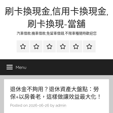
Skip
刷卡換現金,信用卡換現金,
to
content
刷卡換現-當舖
汽車借款,機車借款,免留車借錢,不限車種隨時歡迎您
首
當
網
流
環
聯
頁
鋪
路
行
保
合
金
資
時
清
徵
Menu
融
訊
尚
潔
信
退休金不夠用？退休資產大盤點：勞
保+以房養老，這樣做讓效益最大化！
Posted on
2026-06-26
by
admin