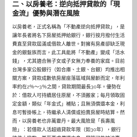
二、以房養老：逆向抵押貸款的「現
金流」優勢與潛在風險
以房養老，正式名稱為「不動產逆向抵押貸款」，是
讓年長者將名下房屋抵押給銀行，銀行按月撥付生活
費直至貸款屆滿或借款人離世。對擁有房產卻缺乏現
金的銀髮族而言，此工具能將「不動產」變成「活水
錢」，尤其適合無子女或子女無力奉養的家庭。目前
台灣多家公股銀行（如合庫、土銀、台銀）均推出相
關方案，貸款成數依房屋座落區域與屋齡而定，年利
率約在2％～3％之間，貸款期間最長30年。優勢在
於：借款人可持續居住原屋，不須搬家；每月領取固
定金額，類似「年金式」補貼；且無須償還本金，利
息可暫掛帳上，待繼承人清償或拍賣房屋時結算。然
而，以房養老也非萬靈丹。最大風險是「長壽風
險」：若借款人活超過貸款年限（如30年），銀行