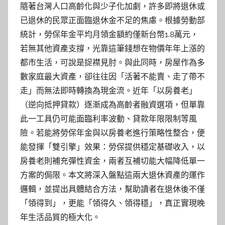
隨著台灣人口高齡化與少子化加劇，許多即將退休或
已退休的民眾正面臨退休金不足的焦慮。根據勞動部
統計，勞保年金平均月領金額約僅新台幣1.8萬元，
若無其他資產支撐，光靠這筆錢想在物價年年上漲的
都市生活，可說是捉襟見肘。與此同時，房屋作為多
數家庭最大資產，卻往往因「活著不能賣、走了帶不
走」而無法即時轉換為現金流。近年「以房養老」
（逆向抵押貸款）逐漸成為高齡者融資選項，但單靠
此一工具仍可能面臨利率波動、貸款年限限制等風
險。若能將勞保年金與以房養老進行策略性整合，便
能發揮「雙引擎」效果：勞保提供穩定基礎收入，以
房養老則補充彈性資金，兩者互補切能大幅降低單一
方案的侷限。本文將深入盤點這兩大退休資產的運作
邏輯，並提出具體結合方法，幫助讀者在退休後不僅
「領得到」，更能「領得久、領得穩」，真正實現晚
年生活品質的極大化。