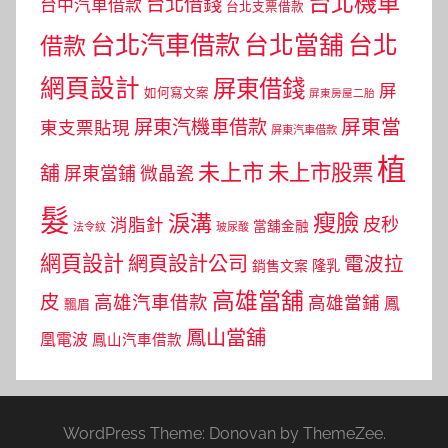
台北機車
台北借錢
台中汽車借款
台北支票借款
台北汽車借款
台北當舖
台北
借款
網頁設計
屏東借錢
屏
如何寫文案
屏東房屋二胎
屏東當
屏東汽機車借款
東支票貼現
屏東汽車借款
植
未上市
未上市股票
舖
屏東當鋪
微晶瓷
髮
瘦臉
淚溝
皮秒
消脂針
當舖金融
法令紋
玻尿酸
網頁設計
網頁設計公司
電波拉
銷售文案
隆乳
高雄當舖
皮
高雄汽車借款
高雄當鋪
鳳
飄眉
鳳山當舖
凰電波
鳳山汽車借款
WordPress Theme: Donovan by ThemeZee.