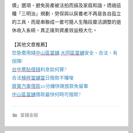
償」選項，避免房產被法拍而損及家庭和諧。透過這
種「三明治」規劃，勞保與以房養老不再是各自孤立
的工具，而是串聯成一套可隨人生階段靈活調整的退
休收入系統，真正達到資產效益極大化。
【其他文章推薦】
您急需用錢
中山區當舖
,
大同區當舖
安全、合法、有
保障!
台中票貼借錢
利息如何算?
合法
楠梓當舖當
日撥款不囉唆
屏東汽車借款
10分鐘快速放款免留車
中山區當舖
借款最快何時可撥款?
當鋪金融