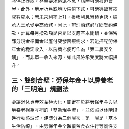
將停止撥款，甚至要求償還本息，屆時可能被迫賣
屋。此外，房屋折舊或地段價值下跌，可能導致貸款
成數縮水；若未來利率上升，掛帳利息累積更快，繼
承人需承受更高債務。因此，辦理前務必詳閱契約條
款，計算每月撥款額是否足以支應基本開銷，並保留
部分現金準備金以應付突發醫療需求。若能搭配勞保
年金的穩定收入，以房養老便可作為「第二層安全
網」，而非單一收入來源，如此風險承受度將大幅提
升。
三、雙劍合璧：勞保年金＋以房養老
的「三明治」規劃法
要讓退休資產效益極大化，關鍵在於將勞保年金與以
房養老視為互補的「雙軌現金流」，並依照退休階段
進行動態調整。建議分為三個層次：第一層是「基本
生活防線」，由勞保年金全額覆蓋食衣住行等剛性支