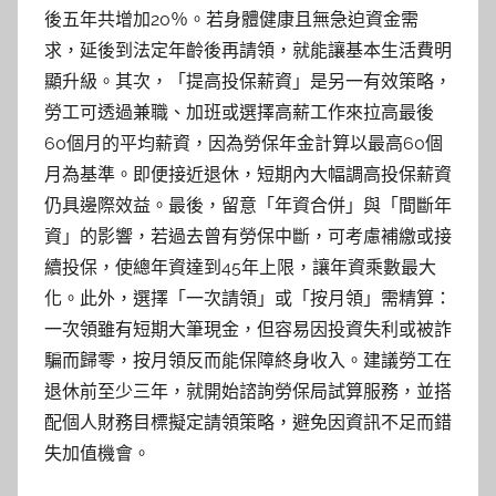
後五年共增加20％。若身體健康且無急迫資金需
求，延後到法定年齡後再請領，就能讓基本生活費明
顯升級。其次，「提高投保薪資」是另一有效策略，
勞工可透過兼職、加班或選擇高薪工作來拉高最後
60個月的平均薪資，因為勞保年金計算以最高60個
月為基準。即便接近退休，短期內大幅調高投保薪資
仍具邊際效益。最後，留意「年資合併」與「間斷年
資」的影響，若過去曾有勞保中斷，可考慮補繳或接
續投保，使總年資達到45年上限，讓年資乘數最大
化。此外，選擇「一次請領」或「按月領」需精算：
一次領雖有短期大筆現金，但容易因投資失利或被詐
騙而歸零，按月領反而能保障終身收入。建議勞工在
退休前至少三年，就開始諮詢勞保局試算服務，並搭
配個人財務目標擬定請領策略，避免因資訊不足而錯
失加值機會。