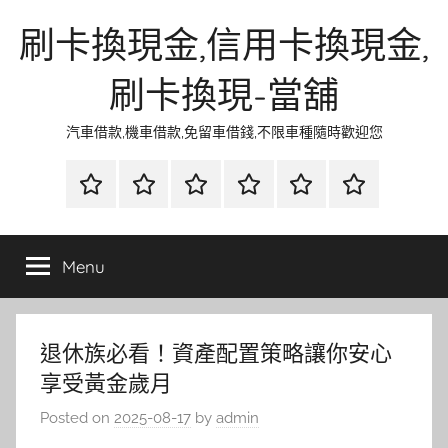
Skip
刷卡換現金,信用卡換現金,
to
content
刷卡換現-當舖
汽車借款,機車借款,免留車借錢,不限車種隨時歡迎您
首
當
網
流
環
聯
頁
鋪
路
行
保
合
金
資
時
清
徵
Menu
融
訊
尚
潔
信
退休族必看！資產配置策略讓你安心
享受黃金歲月
Posted on
2025-08-17
by
admin