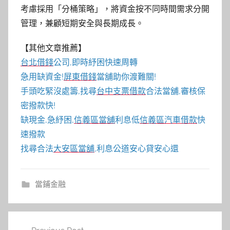
考慮採用「分桶策略」，將資金按不同時間需求分開
管理，兼顧短期安全與長期成長。
【其他文章推薦】
台北借錢
公司,即時紓困快速周轉
急用缺資金!
屏東借錢
當舖助你渡難關!
手頭吃緊沒處籌,找尋
台中支票借款
合法當舖,審核保
密撥款快!
缺現金,急紓困,
信義區當舖
利息低
信義區汽車借款
快
速撥款
找尋合法
大安區當舖
,利息公道安心貸安心還
當鋪金融
文