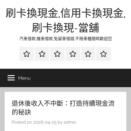
Skip
刷卡換現金,信用卡換現金,
to
content
刷卡換現-當舖
汽車借款,機車借款,免留車借錢,不限車種隨時歡迎您
首
當
網
流
環
聯
頁
鋪
路
行
保
合
金
資
時
清
徵
Menu
融
訊
尚
潔
信
退休後收入不中斷：打造持續現金流
的秘訣
Posted on
2026-04-25
by
admin