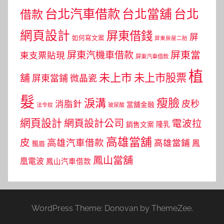
台北汽車借款
台北當舖
台北
借款
網頁設計
屏東借錢
屏
如何寫文案
屏東房屋二胎
屏東當
屏東汽機車借款
東支票貼現
屏東汽車借款
植
未上市
未上市股票
舖
屏東當鋪
微晶瓷
髮
瘦臉
淚溝
皮秒
消脂針
當舖金融
法令紋
玻尿酸
網頁設計
網頁設計公司
電波拉
銷售文案
隆乳
高雄當舖
皮
高雄汽車借款
高雄當鋪
鳳
飄眉
鳳山當舖
凰電波
鳳山汽車借款
WordPress Theme: Donovan by ThemeZee.