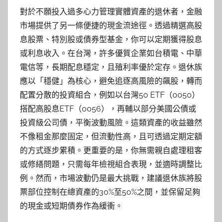
對於不願投入過多心力管理實體資產的退休者，金融
市場提供了另一條便捷的現金流途徑。透過精選高股
息股票、特別股或債券型基金，你可以定期獲得股息
或利息收入。在台灣，許多優質企業如台積電、中華
電信等，長期配息穩定，且殖利率優於定存。退休族
應以「穩健」為核心，避免追逐高風險的飆股，轉而
配置分散的投資組合，例如以台灣50 ETF（0050）
搭配高股息ETF（0056），再輔以部分美國公債或
投資級公司債，平衡波動風險。這類資產的收益雖然
不像租金那麼固定，但流動性高，且可透過定期定額
的方式逐步累積。更重要的是，你無需親自處理租客
或修繕問題，只需每年檢視組合表現，並適時調整比
例。然而，市場波動仍是最大挑戰，建議退休族將股
票部位控制在總資產的30%至50%之間，並保留足夠
的現金或短期債券作為緩衝。