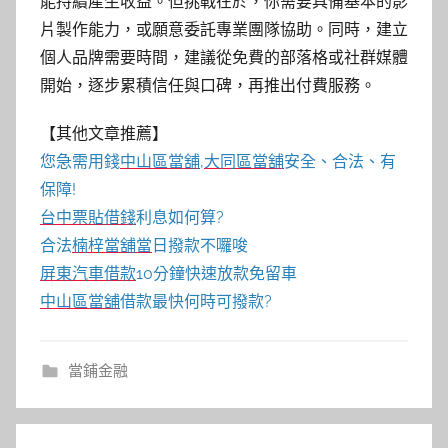
能持續產生收益。但挑戰在於，你需要具備基本的影
片製作能力，或願意委託專業團隊協助。同時，建立
個人品牌需要時間，建議從免費的部落格或社群媒體
開始，逐步累積信任與口碑，再推出付費服務。
【其他文章推薦】
您急需用錢
中山區當舖
,
大同區當舖
安全、合法、有
保障!
台中票貼借錢
利息如何算?
合法
楠梓當舖當
日撥款不囉唆
屏東汽車借款
10分鐘快速放款免留車
中山區當舖
借款最快何時可撥款?
當鋪金融
文