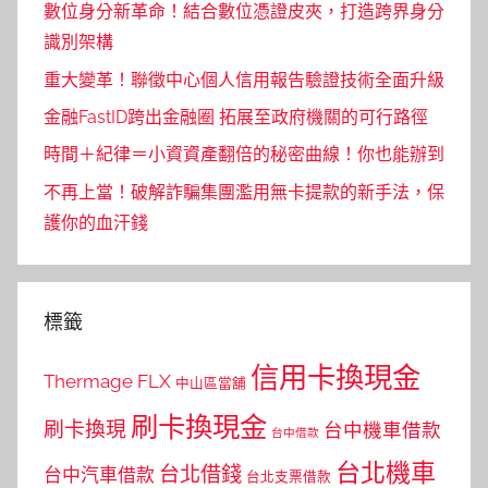
數位身分新革命！結合數位憑證皮夾，打造跨界身分
識別架構
重大變革！聯徵中心個人信用報告驗證技術全面升級
金融FastID跨出金融圈 拓展至政府機關的可行路徑
時間＋紀律＝小資資產翻倍的秘密曲線！你也能辦到
不再上當！破解詐騙集團濫用無卡提款的新手法，保
護你的血汗錢
標籤
信用卡換現金
Thermage FLX
中山區當舖
刷卡換現金
刷卡換現
台中機車借款
台中借款
台北機車
台北借錢
台中汽車借款
台北支票借款