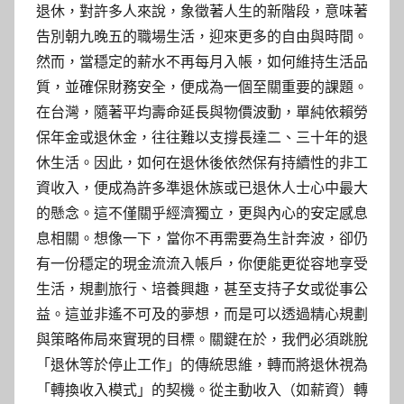
退休，對許多人來說，象徵著人生的新階段，意味著
告別朝九晚五的職場生活，迎來更多的自由與時間。
然而，當穩定的薪水不再每月入帳，如何維持生活品
質，並確保財務安全，便成為一個至關重要的課題。
在台灣，隨著平均壽命延長與物價波動，單純依賴勞
保年金或退休金，往往難以支撐長達二、三十年的退
休生活。因此，如何在退休後依然保有持續性的非工
資收入，便成為許多準退休族或已退休人士心中最大
的懸念。這不僅關乎經濟獨立，更與內心的安定感息
息相關。想像一下，當你不再需要為生計奔波，卻仍
有一份穩定的現金流流入帳戶，你便能更從容地享受
生活，規劃旅行、培養興趣，甚至支持子女或從事公
益。這並非遙不可及的夢想，而是可以透過精心規劃
與策略佈局來實現的目標。關鍵在於，我們必須跳脫
「退休等於停止工作」的傳統思維，轉而將退休視為
「轉換收入模式」的契機。從主動收入（如薪資）轉