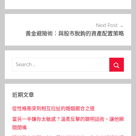
覽
Next Post
黃金避險術：與股市脫鉤的資產配置策略
Search
for:
Search
近期文章
從性格衝突到相互拉扯的婚姻磨合之道
當另一半嫌你太敏感？溫柔反擊的聰明話術，讓他瞬
間閉嘴