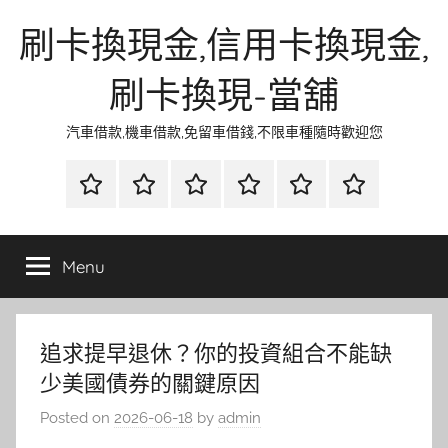
Skip
刷卡換現金,信用卡換現金,
to
content
刷卡換現-當舖
汽車借款,機車借款,免留車借錢,不限車種隨時歡迎您
首
當
網
流
環
聯
頁
鋪
路
行
保
合
金
資
時
清
徵
Menu
融
訊
尚
潔
信
追求提早退休？你的投資組合不能缺
少美國債券的關鍵原因
Posted on
2026-06-18
by
admin