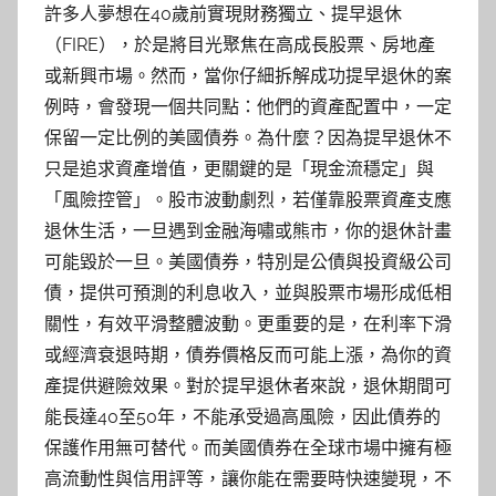
許多人夢想在40歲前實現財務獨立、提早退休
（FIRE），於是將目光聚焦在高成長股票、房地產
或新興市場。然而，當你仔細拆解成功提早退休的案
例時，會發現一個共同點：他們的資產配置中，一定
保留一定比例的美國債券。為什麼？因為提早退休不
只是追求資產增值，更關鍵的是「現金流穩定」與
「風險控管」。股市波動劇烈，若僅靠股票資產支應
退休生活，一旦遇到金融海嘯或熊市，你的退休計畫
可能毀於一旦。美國債券，特別是公債與投資級公司
債，提供可預測的利息收入，並與股票市場形成低相
關性，有效平滑整體波動。更重要的是，在利率下滑
或經濟衰退時期，債券價格反而可能上漲，為你的資
產提供避險效果。對於提早退休者來說，退休期間可
能長達40至50年，不能承受過高風險，因此債券的
保護作用無可替代。而美國債券在全球市場中擁有極
高流動性與信用評等，讓你能在需要時快速變現，不