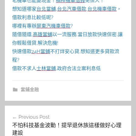
老機車也能變現金！
楠梓機車借錢
免保人！
想知道哪家
台北當舖
,
台北汽車借款
,
台北機車借款
，
借款利息比較低呢?
哪裡有專辦
屏東汽機車借款
?
隨借隨還,
高雄當舖
以一流服務,當日放款快速保密,讓
你輕鬆借貸,解決危機!
快速借款
24H當鋪
不打烊安心貸,想知道更多貸款流
程?
借款不求人
士林當鋪
,政府合法立案利息低
當鋪金融
文
Previous Post
章
不怕科技基金波動！提早退休族這樣做好心理
導
建設