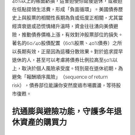
40%以上的帳面虧損，這會迫使你延後退休，或被迫
在低點提領生活費，形成「負面循環」。美國債券歷
史上與股票的相關性長期為負或低度正相關，尤其當
經濟衰退或恐慌情緒升溫時，資金往往湧向美債避
險，推動債券價格上漲，有效對沖股票部位的損失。
著名的60/40股債配置（60%股票、40%債券）之所
以長期有效，正是因為這種分散效果。對於追求提早
退休的人，甚至可以考慮將債券比例拉高至50%以
上，取決於個人風險承受度。特別是在退休初期，為
避免「報酬順序風險」（sequence of return
risk），債券部位能讓你安然度過市場震盪，等待股
市復甦。
抗通膨與避險功能，守護多年退
休資產的購買力