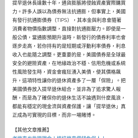
提早退休長達數十年，通貨膨脹將侵蝕資產實際購買
力。許多人誤以為債券無法抗通膨，但事實上，美國
有發行抗通膨債券（TIPS），其本金與利息會隨著
消費者物價指數調整，直接對抗通膨壓力。即使是一
般公債，當通膨預期升溫時，新發行的債券利率也會
逐步走高，若你持有的是短期或浮動利率債券，利息
收入也能隨之調整。更重要的是，美國債券是全球最
安全的避險資產，在地緣政治不穩、信用危機或系統
性風險發生時，資金會瘋狂湧入美債，使其價格飆
升，這項特性讓你的退休資產多了一層「保險」。把
美國債券放入提早退休組合，並非為了追求驚人報
酬，而是為了確保你的退休生活不論遇到什麼風浪，
都能有穩定的現金流與資產保護，讓「提早退休」真
正成為可實現的目標，而非一場賭博。
【其他文章推薦】