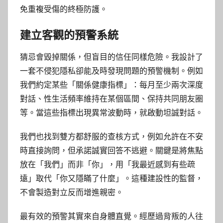
免重複受傷的終極防護。
建立客觀的預警系統
猜忌會毀掉關係，但盲目的信任同樣危險。我設計了
一套不侵犯隱私卻能及時發現問題的預警機制。例如
我們約定某些「關係健康指標」：每月至少兩次深度
對話、性生活頻率維持在某個區間、保持共同朋友圈
等。當這些指標出現異常波動時，就啟動坦誠對話。
我們也找到雙方都舒服的查核方式，例如允許在不安
時直接詢問，但承諾誠實回答不逃避。關鍵是將焦點
放在「我們」而非「你」，用「我最近感到有些疏
遠」取代「你又隱瞞了什麼」。這種建設性的監督，
不會製造對立反而增進親密。
最有效的預警其實來自身體直覺。經歷過背叛的人往