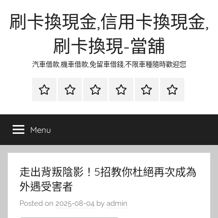
Skip
刷卡換現金,信用卡換現金,
to
content
刷卡換現-當舖
汽車借款,機車借款,免留車借錢,不限車種隨時歡迎您
首
當
網
流
環
聯
頁
鋪
路
行
保
合
金
資
時
清
徵
Menu
融
訊
尚
潔
信
走出背叛陰影！5招教你杜絕再次成為
外遇受害者
Posted on
2025-08-04
by
admin