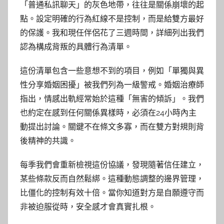
「普通私訊聊天」的灰色地帶，往往是關係崩壞的起
點。設定明確的行為紅線不是控制，而是給雙方最好
的保護。我和現任伴侶花了三週時間，詳細列出我們
認為構成背叛的具體行為清單。
這份清單包含一些意想不到的項目，例如「單獨與異
性分享婚姻困擾」被我們列為一級警戒。婚姻治療師
指出，情感出軌經常始於這種「無害的傾訴」。我們
也約定在感到任何關係異樣時，必須在24小時內主
動提出討論。關鍵不在條文多寡，而在雙方對規則背
後精神的共識。
每季我們會重新檢視這份協議，發現隨著信任建立，
某些條款反而自然鬆綁。這種動態調整的邊界管理，
比僵化的控制有效十倍。當你知道對方是自願遵守而
非被迫服從時，安全感才會真實扎根。