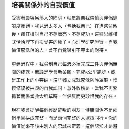
培養關係外的自我價值
受害者最容易落入的陷阱，就是將自我價值與伴侶忠
誠度掛鉤。我見過太多人（包括我自己）在遭遇背叛
後，瘋狂檢討自己不夠漂亮、不夠成功。這種思維模
式恰恰埋下再次受害的種子。心理學研究證實，自我
價值感低落的人，會不自覺吸引不尊重的對待。
重建過程中，我強制自己每週必須完成三件與伴侶無
關的成就。無論是學會新菜餚、完成5公里跑步，或
是工作上的小突破。這些獨立成就感像防護罩般，慢
慢修復被摧毀的自我認同。意外收穫是，當我不再緊
抓著關係當救命稻草時，伴侶反而更珍惜我的存在。
現在我會提醒每個經歷背叛的朋友：健康關係不是兩
個半圓拼成完整，而是兩個完整的人選擇同行。你的
價值從來不該由別人的忠誠來定義，這個認知才是避