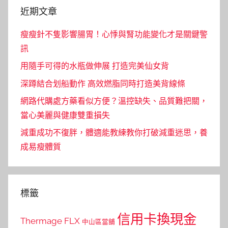
近期文章
瘦瘦針不隻影響腸胃！心悸與腎功能變化才是關鍵警
訊
用隨手可得的水瓶做伸展 打造完美仙女背
深蹲結合划船動作 高效燃脂同時打造美背線條
網路代購處方藥看似方便？溫控缺失、品質難把關，
當心美麗與健康雙重損失
減重成功不復胖，體適能教練教你打破減重迷思，養
成易瘦體質
標籤
信用卡換現金
Thermage FLX
中山區當舖