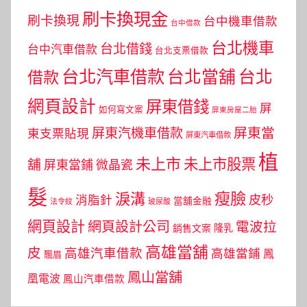
刷卡換現金
刷卡換現
台中機車借款
台中借款
台北機車
台北借錢
台中汽車借款
台北支票借款
台北汽車借款
台北當舖
台北
借款
網頁設計
屏東借錢
屏
如何寫文案
屏東房屋二胎
屏東當
屏東汽機車借款
東支票貼現
屏東汽車借款
植
未上市
未上市股票
舖
屏東當鋪
微晶瓷
髮
瘦臉
淚溝
皮秒
消脂針
當舖金融
法令紋
玻尿酸
網頁設計
網頁設計公司
電波拉
銷售文案
隆乳
高雄當舖
皮
高雄汽車借款
高雄當鋪
鳳
飄眉
鳳山當舖
凰電波
鳳山汽車借款