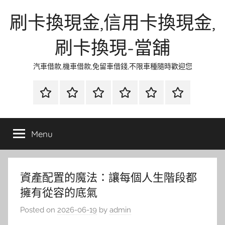
Skip
刷卡換現金,信用卡換現金,
to
content
刷卡換現-當舖
汽車借款,機車借款,免留車借錢,不限車種隨時歡迎您
首
當
網
流
環
聯
頁
鋪
路
行
保
合
金
資
時
清
徵
Menu
融
訊
尚
潔
信
資產配置的魔法：讓每個人生階段都
擁有從容的底氣
Posted on
2026-06-19
by
admin