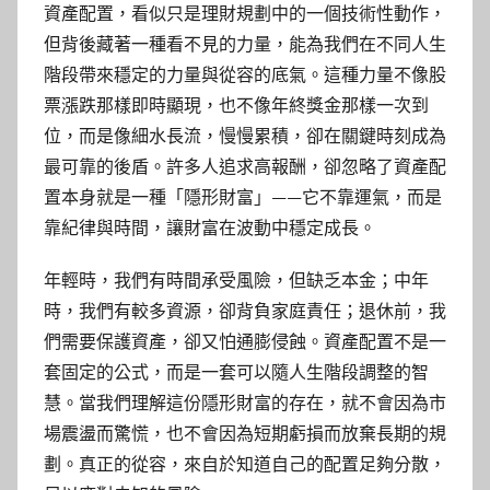
資產配置，看似只是理財規劃中的一個技術性動作，
但背後藏著一種看不見的力量，能為我們在不同人生
階段帶來穩定的力量與從容的底氣。這種力量不像股
票漲跌那樣即時顯現，也不像年終獎金那樣一次到
位，而是像細水長流，慢慢累積，卻在關鍵時刻成為
最可靠的後盾。許多人追求高報酬，卻忽略了資產配
置本身就是一種「隱形財富」——它不靠運氣，而是
靠紀律與時間，讓財富在波動中穩定成長。
年輕時，我們有時間承受風險，但缺乏本金；中年
時，我們有較多資源，卻背負家庭責任；退休前，我
們需要保護資產，卻又怕通膨侵蝕。資產配置不是一
套固定的公式，而是一套可以隨人生階段調整的智
慧。當我們理解這份隱形財富的存在，就不會因為市
場震盪而驚慌，也不會因為短期虧損而放棄長期的規
劃。真正的從容，來自於知道自己的配置足夠分散，