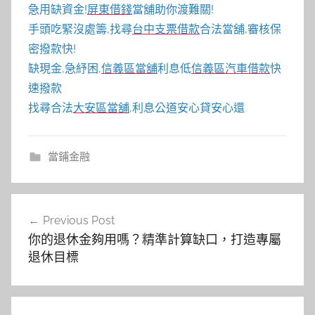
急用缺資金!
屏東借錢
當舖助你渡難關!
手頭吃緊沒處籌,找尋
台中支票借款
合法當舖,審核保
密撥款快!
缺現金,急紓困,
信義區當舖
利息低
信義區汽車借款
快
速撥款
找尋合法
大安區當舖
,利息公道安心貸安心還
當鋪金融
文
Previous Post
章
你的退休金夠用嗎？精準計算缺口，打造專屬
導
退休目標
覽