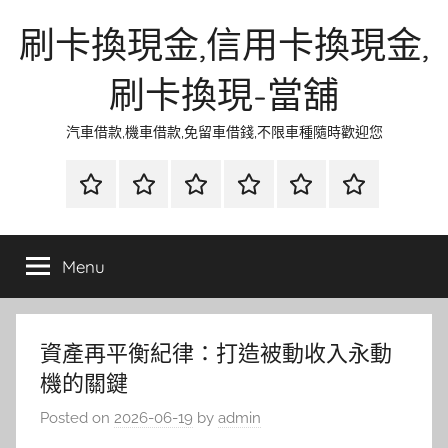
Skip
刷卡換現金,信用卡換現金,
to
content
刷卡換現-當舖
汽車借款,機車借款,免留車借錢,不限車種隨時歡迎您
首
當
網
流
環
聯
頁
鋪
路
行
保
合
金
資
時
清
徵
Menu
融
訊
尚
潔
信
資產再平衡紀律：打造被動收入永動
機的關鍵
Posted on
2026-06-19
by
admin