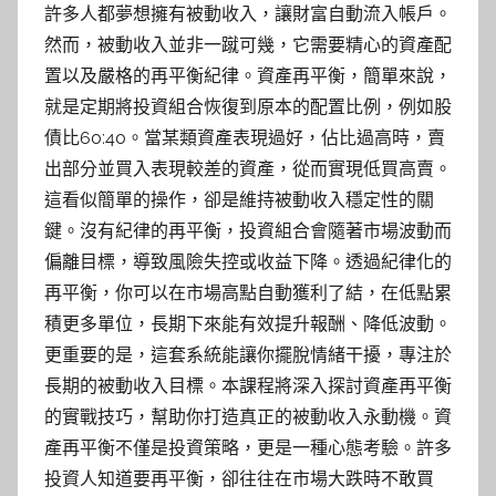
許多人都夢想擁有被動收入，讓財富自動流入帳戶。
然而，被動收入並非一蹴可幾，它需要精心的資產配
置以及嚴格的再平衡紀律。資產再平衡，簡單來說，
就是定期將投資組合恢復到原本的配置比例，例如股
債比60:40。當某類資產表現過好，佔比過高時，賣
出部分並買入表現較差的資產，從而實現低買高賣。
這看似簡單的操作，卻是維持被動收入穩定性的關
鍵。沒有紀律的再平衡，投資組合會隨著市場波動而
偏離目標，導致風險失控或收益下降。透過紀律化的
再平衡，你可以在市場高點自動獲利了結，在低點累
積更多單位，長期下來能有效提升報酬、降低波動。
更重要的是，這套系統能讓你擺脫情緒干擾，專注於
長期的被動收入目標。本課程將深入探討資產再平衡
的實戰技巧，幫助你打造真正的被動收入永動機。資
產再平衡不僅是投資策略，更是一種心態考驗。許多
投資人知道要再平衡，卻往往在市場大跌時不敢買