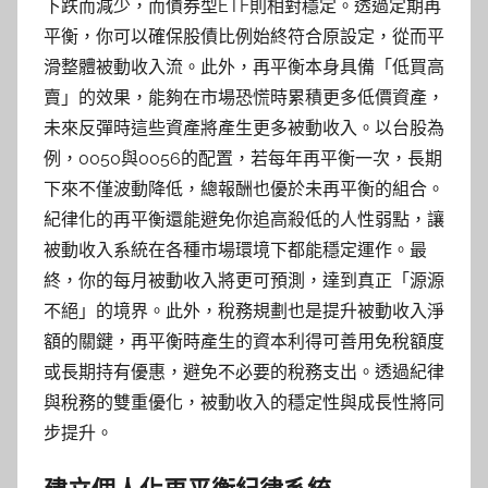
下跌而減少，而債券型ETF則相對穩定。透過定期再
平衡，你可以確保股債比例始終符合原設定，從而平
滑整體被動收入流。此外，再平衡本身具備「低買高
賣」的效果，能夠在市場恐慌時累積更多低價資產，
未來反彈時這些資產將產生更多被動收入。以台股為
例，0050與0056的配置，若每年再平衡一次，長期
下來不僅波動降低，總報酬也優於未再平衡的組合。
紀律化的再平衡還能避免你追高殺低的人性弱點，讓
被動收入系統在各種市場環境下都能穩定運作。最
終，你的每月被動收入將更可預測，達到真正「源源
不絕」的境界。此外，稅務規劃也是提升被動收入淨
額的關鍵，再平衡時產生的資本利得可善用免稅額度
或長期持有優惠，避免不必要的稅務支出。透過紀律
與稅務的雙重優化，被動收入的穩定性與成長性將同
步提升。