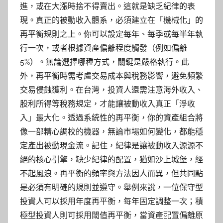
進，或在大漲時捨不得賣出。這就是缺乏紀律的表
現。真正的被動收入體系，必須建立在「機械化」的
再平衡規則之上。你可以設定每年、每季或每半年執
行一次，或者根據資產偏離程度觸發（例如偏離
5%）。無論選擇哪種方式，關鍵是嚴格執行。此
外，再平衡時需考慮交易成本與稅務影響，避免頻繁
交易侵蝕獲利。在台灣，投資人還需注意海外收入、
股利所得等稅務規定，才能讓被動收入真正「淨收
入」最大化。透過系統性的再平衡，你的資產組合將
像一部精心調校的機器，無論市場如何變化，都能穩
定產出被動現金流。記住，紀律是讓被動收入源源不
絕的核心引擎，缺少紀律的配置，猶如沙上城堡，經
不起風浪。再平衡的頻率與方法因人而異，但共同點
是必須有明確的規則並遵守。舉例來說，一位保守型
投資人可以採用年度再平衡，每年固定調整一次；積
極型投資人則可採用閾值再平衡，當資產配置偏離原