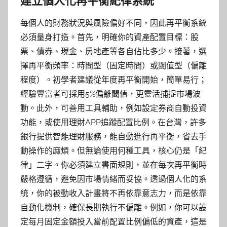
建立個人化再平衡紀律系統
每個人的財務狀況與風險偏好不同，因此再平衡系統
必須量身打造。首先，明確你的資產配置目標：股
票、債券、現金、房地產等各自佔比多少。接著，選
擇再平衡頻率：時間型（固定時間）或閾值型（偏離
程度）。初學者建議從年度再平衡開始，簡單易行；
經驗豐富者可採用5%偏離閾值，更靈活捕捉市場波
動。此外，可善用工具輔助，例如設定券商自動投資
功能，或使用理財APP追蹤配置比例。在台灣，許多
銀行提供智能理財服務，能自動進行再平衡，省去手
動操作的麻煩。但無論使用何種工具，核心仍是「紀
律」二字。你必須建立書面規則，並在每次再平衡時
嚴格遵循，避免因市場情緒而妥協。透過個人化的系
統，你的被動收入計畫將不再依靠意志力，而是依靠
自動化機制，確保長期執行不偏離。例如，你可以設
定每月固定金額投入當前配置比例偏低的資產，這是