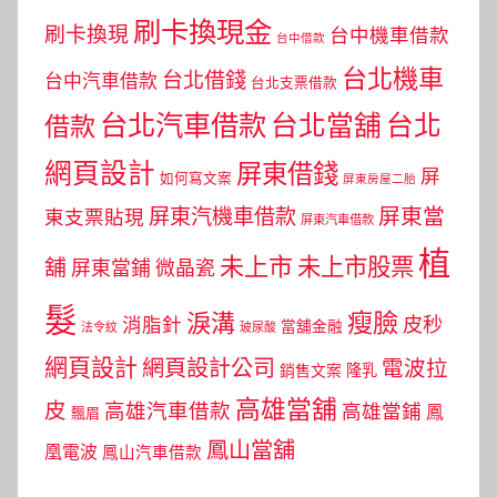
刷卡換現金
刷卡換現
台中機車借款
台中借款
台北機車
台北借錢
台中汽車借款
台北支票借款
台北汽車借款
台北當舖
台北
借款
網頁設計
屏東借錢
屏
如何寫文案
屏東房屋二胎
屏東當
屏東汽機車借款
東支票貼現
屏東汽車借款
植
未上市
未上市股票
舖
屏東當鋪
微晶瓷
髮
瘦臉
淚溝
皮秒
消脂針
當舖金融
法令紋
玻尿酸
網頁設計
網頁設計公司
電波拉
銷售文案
隆乳
高雄當舖
皮
高雄汽車借款
高雄當鋪
鳳
飄眉
鳳山當舖
凰電波
鳳山汽車借款