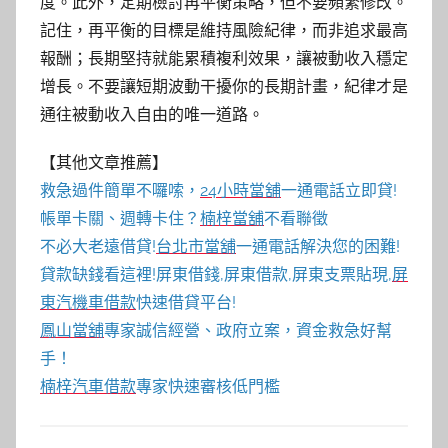
度。此外，定期檢討再平衡策略，但不要頻繁修改。
記住，再平衡的目標是維持風險紀律，而非追求最高
報酬；長期堅持就能累積複利效果，讓被動收入穩定
增長。不要讓短期波動干擾你的長期計畫，紀律才是
通往被動收入自由的唯一道路。
【其他文章推薦】
救急過件簡單不囉嗦，
24小時當舖
一通電話立即貸!
帳單卡關、週轉卡住？
楠梓當舖
不看聯徵
不必大老遠借貸!
台北市當舖
一通電話解決您的困難!
貸款缺錢看這裡!屏東借錢,屏東借款,屏東支票貼現,
屏
東汽機車借款
快速借貸平台!
鳳山當舖
專家誠信經營、政府立案，資金救急好幫
手！
楠梓汽車借款
專家快速審核低門檻