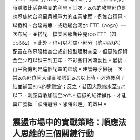
時賺取比活存略高的利息。其次，20%的攻擊部位則
應聚焦於台灣最具競爭力的產業龍頭，例如台積電、
聯發科、台達電等，或透過台灣50 ETF（0050）一
次布局，並搭配一檔美國那斯達克100 ETF（如
00662）。此外，也可以考慮小部分（約5%以內）
配置在私募股權基金或創投型理財商品，但需確保資
金至少可以鎖三到五年，不影響日常流動性。最後，
再平衡機制是這個配置的靈魂。建議每季檢視一次，
當20%部位因大漲而膨脹到25%以上時，必須獲利了
結並補回80%的避險倉；反之，若因大跌縮水至15%
以下，則應勇敢加碼至20%。這樣的紀律操作，才能
真正發揮「跌時避險、漲時跟進」的效果。
震盪市場中的實戰策略：順應法
人思維的三個關鍵行動