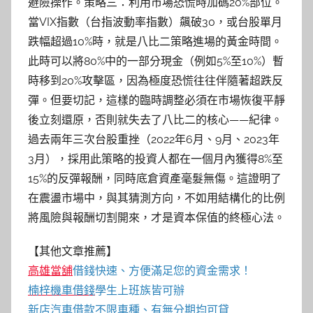
避險操作。策略三：利用市場恐慌時加碼20%部位。
當VIX指數（台指波動率指數）飆破30，或台股單月
跌幅超過10%時，就是八比二策略進場的黃金時間。
此時可以將80%中的一部分現金（例如5%至10%）暫
時移到20%攻擊區，因為極度恐慌往往伴隨著超跌反
彈。但要切記，這樣的臨時調整必須在市場恢復平靜
後立刻還原，否則就失去了八比二的核心——紀律。
過去兩年三次台股重挫（2022年6月、9月、2023年
3月），採用此策略的投資人都在一個月內獲得8%至
15%的反彈報酬，同時底倉資產毫髮無傷。這證明了
在震盪市場中，與其猜測方向，不如用結構化的比例
將風險與報酬切割開來，才是資本保值的終極心法。
【其他文章推薦】
高雄當舖
借錢快速、方便滿足您的資金需求！
楠梓機車借錢
學生上班族皆可辦
新店汽車借款
不限車種、有無分期均可貸