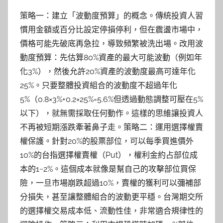
策略一：建立「波動度預算」的概念。傳統投資人習
慣用金額或百分比設定停損停利，但在震盪市場中，
價格可能先破底再急拉，導致頻繁被洗出場。改用波
動度預算：先估算80%資產的最大可能波動（例如年
化3%），然後允許20%資產的波動度最高可達年化
25%。只要整體投資組合的波動度不超過年化
5%（0.8×3%+0.2×25%=5.6%但透過動態調整可壓在5%
以下），就無需採取任何動作。這樣的思維讓投資人
不再被短期漲跌牽著鼻子走。策略二：運用選擇權賣
權保護。針對20%的股票部位，可以每季買進價外
10%的台指選擇權賣權（Put），權利金約占部位成
本的1~2%。這個成本就像是幫自己的攻擊部位買保
險，一旦市場崩跌超過10%，賣權的獲利可以彌補部
分損失，甚至讓整體組合的波動更平穩。台灣期交所
的選擇權交易成本低、流動性佳，非常適合規律性的