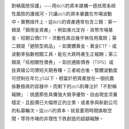
對稱風險保護」——用80%的資本建構一道抵禦系統
性風險的護城河，只讓20%的資本暴露在市場波動
中。實務操作上，這80%的資產通常包含三類：第一
類是「類現金資產」，例如美元定存、貨幣市場基
金、短期公債ETF，流動性高且幾乎無信用風險；第
二類是「避險型商品」，如實體黃金、黃金ETF、或
波動率指數相關工具，能在大跌時產生正報酬；第三
類是「低相關性債券」，如抗通膨債券（TIPS）或
投資級公司債短天期券種。三者組合後，整體波動度
可控制在年化3%以下，相當於把資產放在一個抗震
係數極高的容器中。而剩下的20%則專注於「不對稱
報酬」：挑選那些具備強大競爭優勢、自由現金流量
穩定、且股價已大幅修正的企業，或者參與新創公司
的私募輪次。這20%的資本，就是要用時間換取空
間，等待市場的非理性下跌創造的超額報酬。