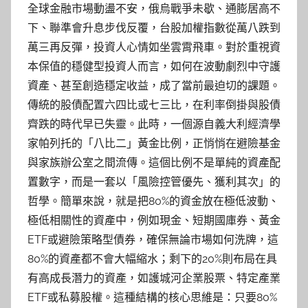
全球金融市場動盪不安，俄烏戰爭未歇、通膨居高不
下、聯準會升息步伐反覆，台股加權指數從萬八跌到
萬三再反彈，投資人心情如坐雲霄飛車。對於重視資
本保值的穩健型投資人而言，如何在波動劇烈中守護
資產、甚至創造穩定收益，成了當前最迫切的課題。
傳統的股債配置六四比或七三比，在利率倒掛與股債
齊跌的時代早已失靈。此時，一個源自義大利經濟學
家帕列托的「八比二」黃金比例，正悄悄在避險基金
與家族辦公室之間流傳。這個比例不是單純的資產配
置數字，而是一套以「風險控管優先、獲利其次」的
哲學。簡單來說，就是把80%的資金放在極低波動、
極低相關性的資產中，例如現金、短期國庫券、黃金
ETF或避險策略型債券，確保無論市場如何洗牌，這
80%的資產都不會大幅縮水；剩下的20%則布局在具
有高成長潛力的資產，如護城河企業股票、特定產業
ETF或私募股權。這種結構的核心思維是：只要80%