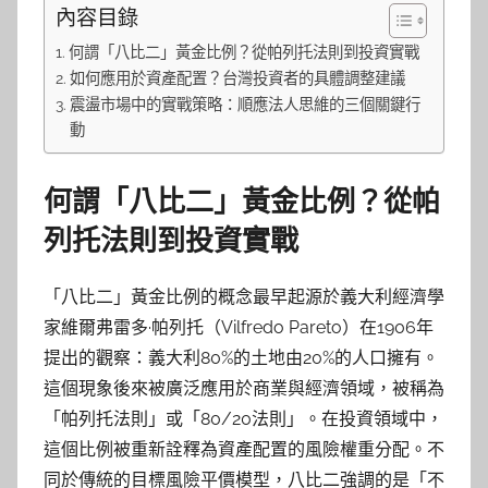
內容目錄
何謂「八比二」黃金比例？從帕列托法則到投資實戰
如何應用於資產配置？台灣投資者的具體調整建議
震盪市場中的實戰策略：順應法人思維的三個關鍵行
動
何謂「八比二」黃金比例？從帕
列托法則到投資實戰
「八比二」黃金比例的概念最早起源於義大利經濟學
家維爾弗雷多·帕列托（Vilfredo Pareto）在1906年
提出的觀察：義大利80%的土地由20%的人口擁有。
這個現象後來被廣泛應用於商業與經濟領域，被稱為
「帕列托法則」或「80/20法則」。在投資領域中，
這個比例被重新詮釋為資產配置的風險權重分配。不
同於傳統的目標風險平價模型，八比二強調的是「不