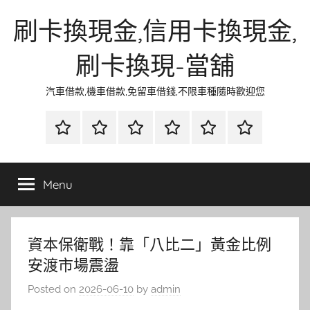
Skip
刷卡換現金,信用卡換現金,
to
content
刷卡換現-當舖
汽車借款,機車借款,免留車借錢,不限車種隨時歡迎您
首
當
網
流
環
聯
頁
鋪
路
行
保
合
金
資
時
清
徵
Menu
融
訊
尚
潔
信
資本保衛戰！靠「八比二」黃金比例
安渡市場震盪
Posted on
2026-06-10
by
admin