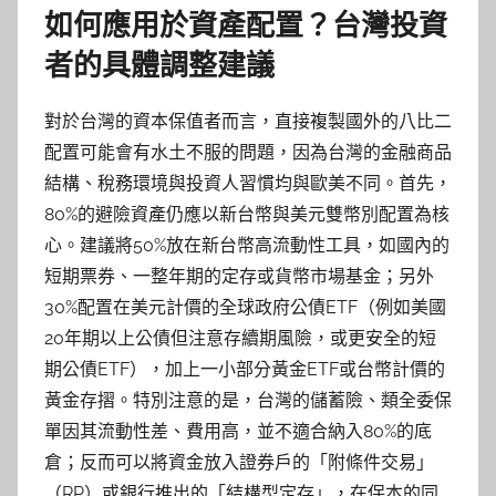
如何應用於資產配置？台灣投資
者的具體調整建議
對於台灣的資本保值者而言，直接複製國外的八比二
配置可能會有水土不服的問題，因為台灣的金融商品
結構、稅務環境與投資人習慣均與歐美不同。首先，
80%的避險資產仍應以新台幣與美元雙幣別配置為核
心。建議將50%放在新台幣高流動性工具，如國內的
短期票券、一整年期的定存或貨幣市場基金；另外
30%配置在美元計價的全球政府公債ETF（例如美國
20年期以上公債但注意存續期風險，或更安全的短
期公債ETF），加上一小部分黃金ETF或台幣計價的
黃金存摺。特別注意的是，台灣的儲蓄險、類全委保
單因其流動性差、費用高，並不適合納入80%的底
倉；反而可以將資金放入證券戶的「附條件交易」
（RP）或銀行推出的「結構型定存」，在保本的同