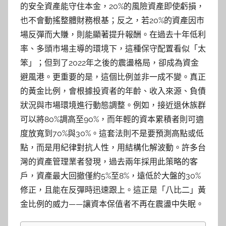
的安全資產能守住本金，20%的風險資產即使虧損，
也不會動搖整體財務根基；反之，若20%的資產因市
場反彈而大賺，則能顯著提升報酬。在過去十年低利
率、多頭市場主導的環境下，這種保守配置看似「太
笨」；但到了2022年之後的震盪格局，卻成為資金
避風港。更重要的是，這個比例並非一成不變。真正
的黃金比例，會根據投資者的年齡、收入來源、負債
狀況與市場環境進行動態調整。例如，接近退休族群
可以將80%調高至90%，而年輕的資本累積者則可適
度放寬到70%與30%。這套法則不是要預測高點或低
點，而是用紀律對抗人性，用結構化解波動。許多台
灣的資產管理業者發現，過去兩年採用此策略的客
戶，資產最大回撤僅約5%至8%，遠低於大盤的30%
修正，且能在反彈時迅速跟上。這正是「八比二」黃
金比例的威力——讓資本保值者不再在震盪中失眠。