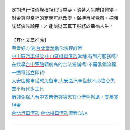
定期進行價值觀檢視也很重要。隨著人生階段轉變，
對金錢與幸福的定義可能改變。保持自我覺察，適時
調整優先順序，才能讓財富真正服務於幸福人生。
【其他文章推薦】
典當好方便,
台北當舖
助你快速紓困
中山區汽車借款
.
中山區機車借款
當舖,有到府服務嗎?
在找尋
台中票貼
額度高的合法當舖嗎?不需繁鎖流程,
一通電話立即貸!
大安區機車借款
免留車,
大安區汽車借款
不必擔心失
去平時代步工具
借錢免保人
台中支票借錢
讓您安心借輕鬆還，支票變
現金
台北汽車借款
,
台北機車借款
流程Q&A