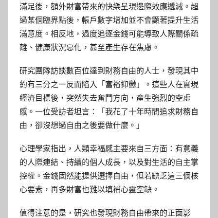
滿足後，額外財富帶來的快樂呈現邊際效應遞減。超
過某個臨界點後，帳戶數字增加並不會顯著提升生活
滿意度。相反地，過度追逐金錢可能導致人際關係疏
離、健康狀況惡化，甚至產生存在焦慮。
研究團隊訪談數百位達到財務自由的人士，發現其中
約有三分之一反而陷入「富裕抑鬱」。這些人在實現
經濟目標後，突然失去奮鬥方向，產生強烈的空虛
感。一位受訪者坦言：「我花了十年時間追求財務自
由，卻沒想過自由之後要做什麼。」
心理學家指出，人類幸福感主要來自三方面：有意義
的人際連結、持續的個人成長，以及對生活的自主掌
控權。金錢固然能提供選擇自由，但若缺乏這三個核
心要素，再多財富也難以填補心靈空缺。
值得注意的是，研究也發現財務自由帶來的正面影