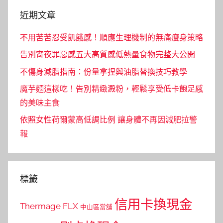
近期文章
不用苦苦忍受飢餓感！順應生理機制的無痛瘦身策略
告別宵夜罪惡感五大高質感低熱量食物完整大公開
不傷身減脂指南：份量拿捏與油脂替換技巧教學
魔芋麵這樣吃！告別精緻澱粉，輕鬆享受低卡飽足感
的美味主食
依照女性荷爾蒙高低調比例 讓身體不再因減肥拉警
報
標籤
信用卡換現金
Thermage FLX
中山區當舖