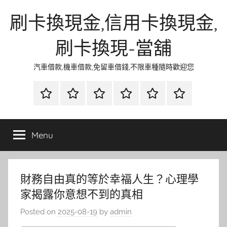
Skip
刷卡換現金,信用卡換現金,
to
content
刷卡換現-當舖
汽車借款,機車借款,免留車借錢,不限車種隨時歡迎您
首
當
網
流
環
聯
頁
鋪
路
行
保
合
金
資
時
清
徵
Menu
融
訊
尚
潔
信
財務自由真的等於幸福人生？心理學
家揭露你意想不到的真相
Posted on
2025-08-19
by
admin