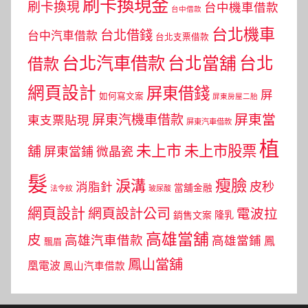
刷卡換現金
刷卡換現
台中機車借款
台中借款
台北機車
台北借錢
台中汽車借款
台北支票借款
台北汽車借款
台北當舖
台北
借款
網頁設計
屏東借錢
屏
如何寫文案
屏東房屋二胎
屏東當
屏東汽機車借款
東支票貼現
屏東汽車借款
植
未上市
未上市股票
舖
屏東當鋪
微晶瓷
髮
瘦臉
淚溝
皮秒
消脂針
當舖金融
法令紋
玻尿酸
網頁設計
網頁設計公司
電波拉
銷售文案
隆乳
高雄當舖
皮
高雄汽車借款
高雄當鋪
鳳
飄眉
鳳山當舖
凰電波
鳳山汽車借款