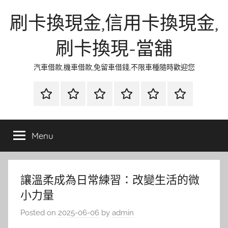
Skip
刷卡換現金,信用卡換現金,
to
content
刷卡換現-當舖
汽車借款,機車借款,免留車借錢,不限車種隨時歡迎您
首
當
網
流
環
聯
頁
鋪
路
行
保
合
金
資
時
清
徵
Menu
融
訊
尚
潔
信
讓溫柔成為日常練習：改變生活的微
小力量
Posted on
2025-06-06
by
admin