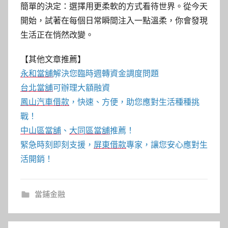
簡單的決定：選擇用更柔軟的方式看待世界。從今天
開始，試著在每個日常瞬間注入一點溫柔，你會發現
生活正在悄然改變。
【其他文章推薦】
永和當舖
解決您臨時週轉資金調度問題
台北當舖
可辦理大額融資
鳳山汽車借款
，快速、方便，助您應對生活種種挑
戰！
中山區當舖
、
大同區當舖
推薦！
緊急時刻即刻支援，
屏東借款
專家，讓您安心應對生
活開銷！
當鋪金融