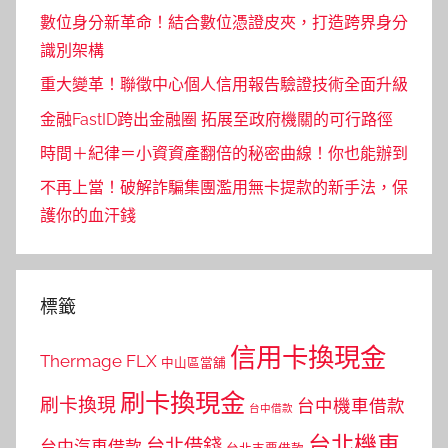
數位身分新革命！結合數位憑證皮夾，打造跨界身分
識別架構
重大變革！聯徵中心個人信用報告驗證技術全面升級
金融FastID跨出金融圈 拓展至政府機關的可行路徑
時間＋紀律＝小資資產翻倍的秘密曲線！你也能辦到
不再上當！破解詐騙集團濫用無卡提款的新手法，保
護你的血汗錢
標籤
信用卡換現金
Thermage FLX
中山區當舖
刷卡換現金
刷卡換現
台中機車借款
台中借款
台北機車
台北借錢
台中汽車借款