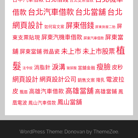
台北支票借款
台北汽車借款
台北當舖
台北
借款
網頁設計
屏東借錢
屏
如何寫文案
屏東房屋二胎
屏東當
屏東汽機車借款
東支票貼現
屏東汽車借款
植
未上市
未上市股票
舖
屏東當鋪
微晶瓷
髮
瘦臉
淚溝
皮秒
消脂針
當舖金融
法令紋
玻尿酸
網頁設計
網頁設計公司
電波拉
銷售文案
隆乳
高雄當舖
皮
高雄汽車借款
高雄當鋪
鳳
飄眉
鳳山當舖
凰電波
鳳山汽車借款
WordPress Theme: Donovan by ThemeZee.