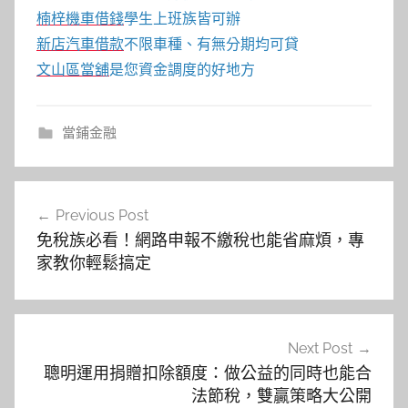
楠梓機車借錢
學生上班族皆可辦
新店汽車借款
不限車種、有無分期均可貸
文山區當舖
是您資金調度的好地方
當鋪金融
文
Previous Post
章
免稅族必看！網路申報不繳稅也能省麻煩，專
導
家教你輕鬆搞定
覽
Next Post
聰明運用捐贈扣除額度：做公益的同時也能合
法節稅，雙贏策略大公開