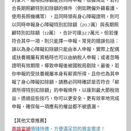
的家人，兩項扣除額能否同時申報？根據規定，若符
合長期照顧特別扣除額的條件（例如聘僱外籍看護、
使用長照機構等），且同時領有身心障礙證明，則可
以同時申報身心障礙特別扣除額（20.7萬）與長期照
顧特別扣除額（12萬），合計可達32.7萬元。但若僅
符合其中一項，則只能擇一申報。常見的錯誤包括：
誤以為身心障礙扣除額只能由本人申報，實際上配偶
或扶養親屬有資格時也可以由納稅人申報；或者忽略
證明有效期限，導致申報後被國稅局剔除。最後，若
你申報的受扶養親屬本身有薪資所得，且你也為其申
報了身心障礙扣除額，請務必同時確認是否符合「薪
資所得特別扣除額」的申報條件，以達到最大節稅效
益。透過這些技巧，你可以更安全、更有效率地完成
申報，確保每一項應有的權益都不被遺漏。
【其他文章推薦】
高雄當舖
借錢快速、方便滿足您的資金需求！