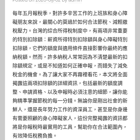
Posted on
2026-05-02
by
admin
每年五月報稅季，對許多辛苦工作的上班族和身心障
礙朋友來說，最關心的莫過於如何合法節稅、減輕繳
稅壓力。台灣的綜合所得稅制度中，有兩項非常重要
的特別扣除額：薪資所得特別扣除額與身心障礙特別
扣除額，它們的額度與適用條件直接影響你最終的應
納稅額。然而，許多納稅人常常因為不清楚最新的扣
除額規定，或是不知道如何正確申報，而錯失了減免
稅金的機會。為了讓大家不再霧裡看花，本文將全面
揭露這兩項扣除額的詳細資訊，包括最新的額度調
整、申請資格、以及申報時必須注意的細節，讓你能
夠精準掌握節稅的每一分錢。無論你是剛出社會的新
鮮人，還是長年努力工作的資深員工，甚至是你身邊
有需要照顧的身心障礙家人，這份完整揭露的資訊都
將是你報稅時最實用的工具，幫助你在合法範圍內，
有效降低稅務負擔。