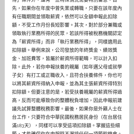
先，如果你在年度中曾失業或轉職，只要在該年度內
有任職期間並領取薪資，依然可以全額申報此扣除
額，不受工作月份長短影響。其次，對於部分兼職或
領取執行業務所得的民眾，若該所得被稅務機關認定
為「薪資所得」而非「執行業務所得」，同樣適用此
扣除額。舉例來說，公司發放的年終獎金、績效獎
金、加班費等，皆屬於薪資所得範疇，可以計入扣
除。此外，若你申報扶養的親屬（如年邁父母或就學
子女）有打工或正職收入，且符合扶養條件，你也可
以將其薪資所得納入申報，並為其主張薪資所得特別
扣除額。但要注意的是，若受扶養親屬的薪資所得過
高，反而可能導致你的整體稅負增加，因此申報前建
議先試算整體稅務影響。最後，如果你是外籍人士在
台工作，只要符合中華民國稅務居民身份（在台居住
滿183天），同樣可以享受這項扣除額。掌握這些細
節，才能確保你在申報時不漏接任何一項節稅機會。