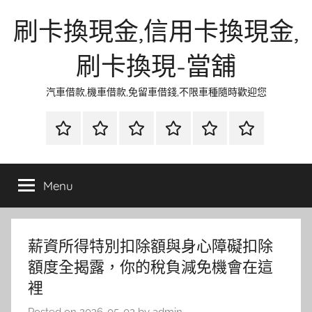
Skip
刷卡換現金,信用卡換現金,
to
content
刷卡換現-當舖
汽車借款,機車借款,免留車借錢,不限車種隨時歡迎您
首
當
網
流
環
聯
頁
鋪
路
行
保
合
金
資
時
清
徵
Menu
融
訊
尚
潔
信
薪資所得特別扣除額與身心障礙扣除
額度全揭露，你的稅負減免機會在這
裡