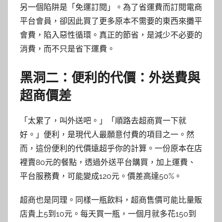
另一個陷阱是「免運訂閱」。為了省運費而訂閱電商
平台會員，卻因此買了更多原本不需要的東西來攤平
會費，陷入惡性循環。真正的節省，是減少不必要的
消費，而不只是省下運費。
黑洞二：便利的代價：外送費與
超商價差
「太累了，叫外送吧。」「順路去超商買一下就
好。」便利，是現代人最願意付費的項目之一。然
而，這份便利的代價遠超乎你的計算。一份原本在店
裡賣80元的餐點，透過外送平台購買，加上運費、
平台服務費，可能變成120元。價差高達50%。
超商也是同理。同樣一瓶飲料，超商售價可能比量販
店貴上5到10元。每天買一瓶，一個月就多花150到