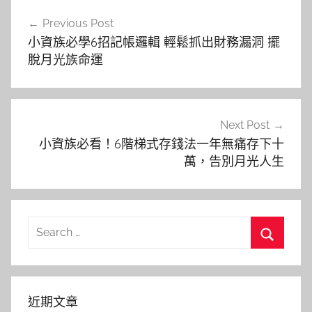
文
Previous Post
章
小資族必學6招記帳邏輯 輕鬆抓出財務漏洞 擺
導
脫月光族命運
覽
Next Post
小資族必看！6階梯式存錢法一年無痛存下十
萬，告別月光人生
Search
for:
Search
近期文章