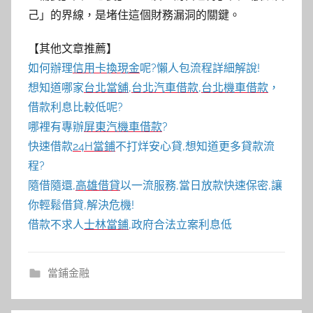
己」的界線，是堵住這個財務漏洞的關鍵。
【其他文章推薦】
如何辦理
信用卡換現金
呢?懶人包流程詳細解說!
想知道哪家
台北當舖
,
台北汽車借款
,
台北機車借款
，
借款利息比較低呢?
哪裡有專辦
屏東汽機車借款
?
快速借款
24H當鋪
不打烊安心貸,想知道更多貸款流
程?
隨借隨還,
高雄借貸
以一流服務,當日放款快速保密,讓
你輕鬆借貸,解決危機!
借款不求人
士林當鋪
,政府合法立案利息低
當鋪金融