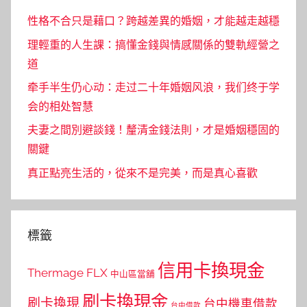
性格不合只是藉口？跨越差異的婚姻，才能越走越穩
理輕重的人生課：搞懂金錢與情感關係的雙軌經營之
道
牵手半生仍心动：走过二十年婚姻风浪，我们终于学
会的相处智慧
夫妻之間別避談錢！釐清金錢法則，才是婚姻穩固的
關鍵
真正點亮生活的，從來不是完美，而是真心喜歡
標籤
信用卡換現金
Thermage FLX
中山區當舖
刷卡換現金
刷卡換現
台中機車借款
台中借款