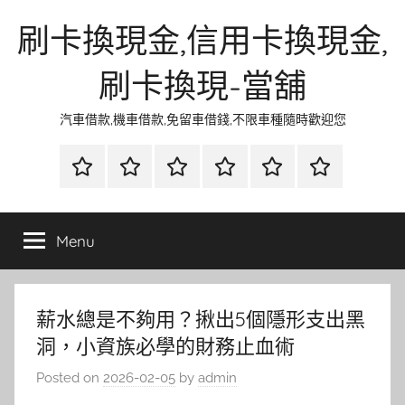
Skip
刷卡換現金,信用卡換現金,
to
content
刷卡換現-當舖
汽車借款,機車借款,免留車借錢,不限車種隨時歡迎您
首
當
網
流
環
聯
頁
鋪
路
行
保
合
金
資
時
清
徵
Menu
融
訊
尚
潔
信
薪水總是不夠用？揪出5個隱形支出黑
洞，小資族必學的財務止血術
Posted on
2026-02-05
by
admin