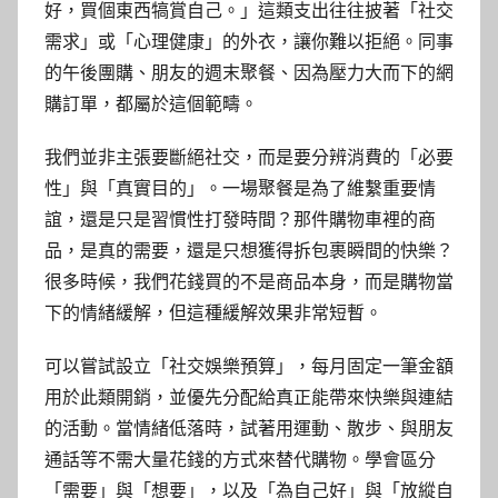
好，買個東西犒賞自己。」這類支出往往披著「社交
需求」或「心理健康」的外衣，讓你難以拒絕。同事
的午後團購、朋友的週末聚餐、因為壓力大而下的網
購訂單，都屬於這個範疇。
我們並非主張要斷絕社交，而是要分辨消費的「必要
性」與「真實目的」。一場聚餐是為了維繫重要情
誼，還是只是習慣性打發時間？那件購物車裡的商
品，是真的需要，還是只想獲得拆包裹瞬間的快樂？
很多時候，我們花錢買的不是商品本身，而是購物當
下的情緒緩解，但這種緩解效果非常短暫。
可以嘗試設立「社交娛樂預算」，每月固定一筆金額
用於此類開銷，並優先分配給真正能帶來快樂與連結
的活動。當情緒低落時，試著用運動、散步、與朋友
通話等不需大量花錢的方式來替代購物。學會區分
「需要」與「想要」，以及「為自己好」與「放縱自