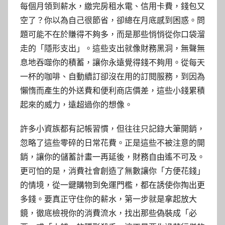
每個月領到薪水，繳完房租水電、信用卡費，錢包又
空了？你以為自己很節省，卻總在月底感到困惑。問
題可能不在於賺得不夠多，而是那些悄悄從你口袋溜
走的「隱形支出」。這些支出就像財務黑洞，無聲無
息地吞噬你的積蓄，讓你永遠覺得錢不夠用。從每天
一杯的咖啡、自動續訂卻沒在用的訂閱服務，到因為
懶惰而產生的外送費和便利商店價差，這些小錢累積
起來的威力，遠超過你的想像。
許多小資族都有記帳習慣，但往往只記錄大筆開銷，
忽略了這些零碎的日常花費。正是這些不被注意的開
銷，讓你的儲蓄計畫一再延後，財務自由遙不可及。
更可怕的是，消費社會創造了無數讓你「方便花錢」
的情境，從一鍵購物到免運門檻，都在誘使你掏出更
多錢。要真正守住你的薪水，第一步就是拿起放大
鏡，徹底檢視你的消費流水，找出那些偽裝成「必