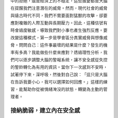
中的拒絕，還是經濟上的不穩定，這些擔憂都是大腦
在提醒我們注意潛在的威脅。然而，現代社會的威脅
與遠古時代不同，我們不需要面對猛獸的攻擊，卻要
應對複雜的人際互動與長期壓力。因此，這種信號有
時會過度敏感，導致我們對小事也產生強烈反應。要
改變這種模式，第一步是學會區分真實威脅與想像威
脅。問問自己：這件事最壞的結果是什麼？發生的機
率有多高？我能做些什麼來應對？透過理性分析，我
們可以逐步調整大腦的警報系統，讓不安全感從失控
的警鈴轉化為有用的資訊。當你下一次感到不安時，
試著停下來，深呼吸，然後對自己說：「這只是大腦
在告訴我要小心，我可以選擇如何回應。」這樣的練
習，能幫助你從被情緒淹沒的狀態，轉變為主動的管
理者。
接納脆弱，建立內在安全感