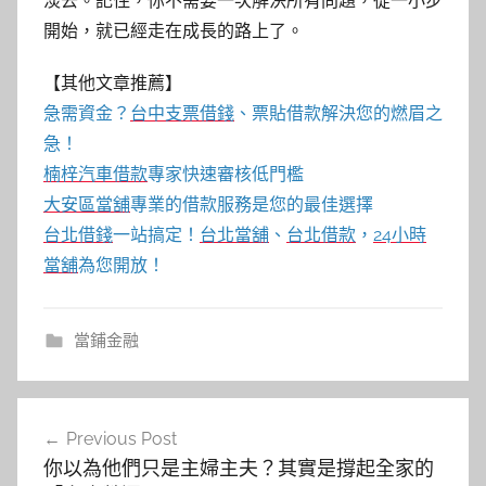
淡去。記住，你不需要一次解決所有問題，從一小步
開始，就已經走在成長的路上了。
【其他文章推薦】
急需資金？
台中支票借錢
、票貼借款解決您的燃眉之
急！
楠梓汽車借款
專家快速審核低門檻
大安區當舖
專業的借款服務是您的最佳選擇
台北借錢
一站搞定！
台北當舖
、
台北借款
，
24小時
當舖
為您開放！
當鋪金融
文
Previous Post
章
你以為他們只是主婦主夫？其實是撐起全家的