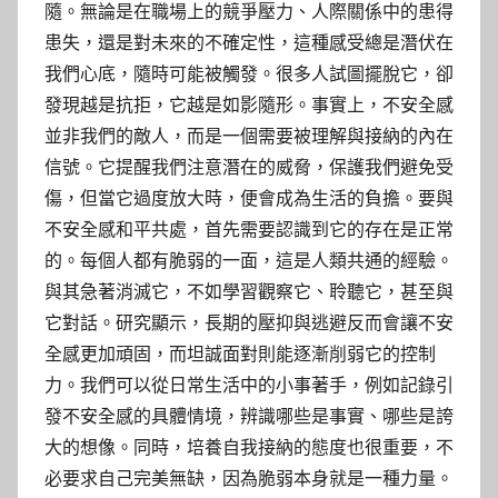
隨。無論是在職場上的競爭壓力、人際關係中的患得
患失，還是對未來的不確定性，這種感受總是潛伏在
我們心底，隨時可能被觸發。很多人試圖擺脫它，卻
發現越是抗拒，它越是如影隨形。事實上，不安全感
並非我們的敵人，而是一個需要被理解與接納的內在
信號。它提醒我們注意潛在的威脅，保護我們避免受
傷，但當它過度放大時，便會成為生活的負擔。要與
不安全感和平共處，首先需要認識到它的存在是正常
的。每個人都有脆弱的一面，這是人類共通的經驗。
與其急著消滅它，不如學習觀察它、聆聽它，甚至與
它對話。研究顯示，長期的壓抑與逃避反而會讓不安
全感更加頑固，而坦誠面對則能逐漸削弱它的控制
力。我們可以從日常生活中的小事著手，例如記錄引
發不安全感的具體情境，辨識哪些是事實、哪些是誇
大的想像。同時，培養自我接納的態度也很重要，不
必要求自己完美無缺，因為脆弱本身就是一種力量。