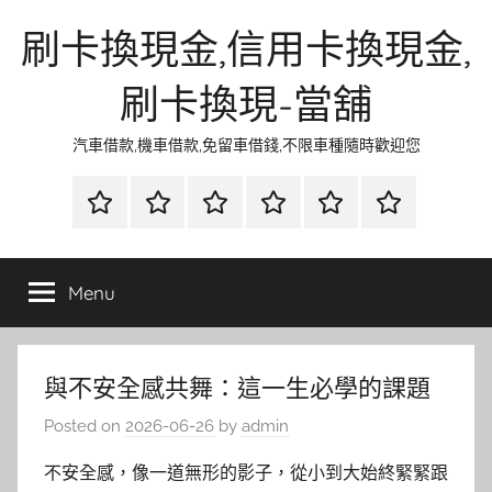
Skip
刷卡換現金,信用卡換現金,
to
content
刷卡換現-當舖
汽車借款,機車借款,免留車借錢,不限車種隨時歡迎您
首
當
網
流
環
聯
頁
鋪
路
行
保
合
金
資
時
清
徵
Menu
融
訊
尚
潔
信
與不安全感共舞：這一生必學的課題
Posted on
2026-06-26
by
admin
不安全感，像一道無形的影子，從小到大始終緊緊跟