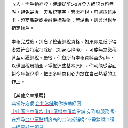
收入，需手動補登。建議提前1-2週登入確認資料無
誤，避免最後一天系統壅塞。若需補稅，可選擇信用
卡、超商繳款或金融機構轉帳；若溢繳，則會退稅至
指定帳戶。
申報完成後，別忘了檢查退稅資格。如果你是低所得
者或符合特定扣除額（如身心障礙），可能無需繳稅
甚至可獲退稅。最後，保留所有申報資料至少5年，
以備國稅局抽查。掌握這些基本原則，你就能從容面
對今年報稅季，把更多時間和心力放在自己熱愛的工
作上。
【其他文章推薦】
典當好方便,
台北當舖
助你快速紓困
中山區汽車借款
.
中山區機車借款
當舖,有到府服務嗎?
在找尋
台中票貼
額度高的合法當舖嗎?不需繁鎖流程,
一通電話立即貸!