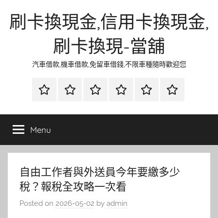
Skip
刷卡換現金,信用卡換現金,
to
content
刷卡換現-當舖
汽車借款,機車借款,免留車借錢,不限車種隨時歡迎您
首
當
網
流
環
聯
頁
鋪
路
行
保
合
金
資
時
清
徵
Menu
融
訊
尚
潔
信
自由工作者與外送員今年要繳多少
稅？報稅全攻略一次看
Posted on
2026-05-02
by
admin