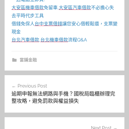
大安區機車借款
免留車,
大安區汽車借款
不必擔心失
去平時代步工具
借錢免保人
台中支票借錢
讓您安心借輕鬆還，支票變
現金
台北汽車借款
,
台北機車借款
流程Q&A
當鋪金融
文
Previous Post
章
逾期申報無法網路與手機？國稅局臨櫃辦理完
導
整攻略，避免罰款與權益損失
覽
Next Post