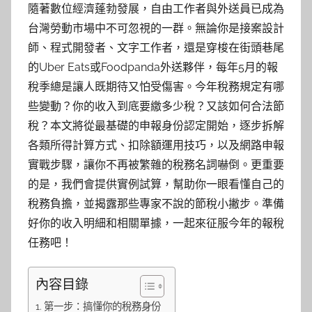
隨著數位經濟蓬勃發展，自由工作者與外送員已成為
台灣勞動市場中不可忽視的一群。無論你是接案設計
師、程式開發者、文字工作者，還是穿梭在街頭巷尾
的Uber Eats或Foodpanda外送夥伴，每年5月的報
稅季總是讓人既期待又怕受傷害。今年稅務規定有哪
些變動？你的收入到底要繳多少稅？又該如何合法節
稅？本文將從最基礎的申報身份認定開始，逐步拆解
各類所得計算方式、扣除額運用技巧，以及網路申報
實戰步驟，讓你不再被繁雜的稅務名詞嚇倒。更重要
的是，我們會提供實例試算，幫助你一眼看懂自己的
稅務負擔，並揭露那些專家不說的節稅小撇步。準備
好你的收入明細和相關單據，一起來征服今年的報稅
任務吧！
內容目錄
第一步：搞懂你的稅務身份