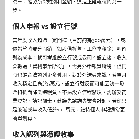
憑單，確認所得類別和金額，這是正確報稅的第一
步。
個人申報 vs 設立行號
當年度收入超過一定門檻（目前約為300萬元），或
你希望將部分開銷（如設備折舊、工作室租金）明確
列為成本，就可考慮設立行號或公司。設立後，收入
會轉為「營利事業所得」，需另外申報營所稅，但同
時也能合法認列更多費用。對於外送員來說，若單月
收入穩定且高於5萬元，設立行號反而可能因統一發
票扣抵而降低總稅負。不過設立流程繁瑣，需辦妥商
業登記、請記帳士，建議先諮詢專業會計師。若你只
是兼職或年收入低於100萬元，維持個人申報通常更
簡單划算。
收入認列與憑證收集