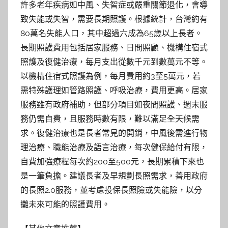
許多老年疾病如中風、失智症或嚴重關節退化，會導
致失能或失智，需要長期照護。根據統計，台灣約有
80萬名失能人口，其中超過六成為65歲以上長者。
長期照護費用包括居家服務、日間照顧、機構住宿式
照護及復健治療，每月支出從數千元到數萬元不等。
以機構住宿式照護為例，每月費用約3至5萬元，若
需特殊護理如管路照護、呼吸治療，費用更高。居家
服務雖有政府補助，但部分項目如夜間照護、週末服
務仍需自費，且服務時數有限，難以滿足全天候需
求。復健治療也是長者常見的開銷，中風後需進行物
理治療、職能治療及語言治療，每次健保給付有限，
自費加強療程每次約200至500元，長期累積下來也
是一筆負擔。建議長者及早規劃長照需求，善用政府
的長照2.0服務，並考慮投保長照險或失能險，以分
攤未來可能的照護費用。