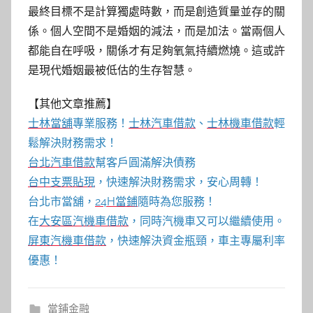
最終目標不是計算獨處時數，而是創造質量並存的關
係。個人空間不是婚姻的減法，而是加法。當兩個人
都能自在呼吸，關係才有足夠氧氣持續燃燒。這或許
是現代婚姻最被低估的生存智慧。
【其他文章推薦】
士林當舖
專業服務！
士林汽車借款
、
士林機車借款
輕
鬆解決財務需求！
台北汽車借款
幫客戶圓滿解決債務
台中支票貼現
，快速解決財務需求，安心周轉！
台北市當舖，
24H當鋪
隨時為您服務！
在
大安區汽機車借款
，同時汽機車又可以繼續使用。
屏東汽機車借款
，快速解決資金瓶頸，車主專屬利率
優惠！
當鋪金融