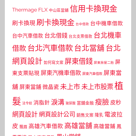
信用卡換現金
Thermage FLX
中山區當舖
刷卡換現金
刷卡換現
台中機車借款
台中借款
台北機車
台北借錢
台中汽車借款
台北支票借款
台北汽車借款
台北當舖
台北
借款
網頁設計
屏東借錢
屏
如何寫文案
屏東房屋二胎
屏東當
屏東汽機車借款
東支票貼現
屏東汽車借款
植
未上市
未上市股票
舖
屏東當鋪
微晶瓷
髮
瘦臉
淚溝
皮秒
消脂針
當舖金融
法令紋
玻尿酸
網頁設計
網頁設計公司
電波拉
銷售文案
隆乳
高雄當舖
皮
高雄汽車借款
高雄當鋪
鳳
飄眉