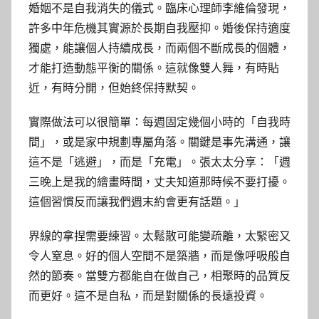
婚姻不是自我消失的儀式。臨床心理師李維倫發現，
許多中年危機其實源於長期自我壓抑。婚後保持適度
獨處，能讓個人持續成長，而兩個不斷成長的個體，
才能打造動態平衡的關係。這就像雙人舞，有時貼
近，有時分開，但始終保持默契。
實際做法可以很簡單：每週固定幾個小時的「自我時
間」，或是家中規劃專屬角落。關鍵是事先溝通，讓
這不是「逃避」，而是「充電」。張太太分享：「週
三晚上是我的繪畫時間，丈夫知道那時候不要打擾。
這個習慣反而讓我們週末約會更有話題。」
界線的拿捏需要練習。太鬆散可能變疏離，太緊密又
令人窒息。好的個人空間不是築牆，而是像呼吸般自
然的節奏。當雙方都能自在做自己，相聚時的品質反
而更好。這不是自私，而是對關係的長遠投資。