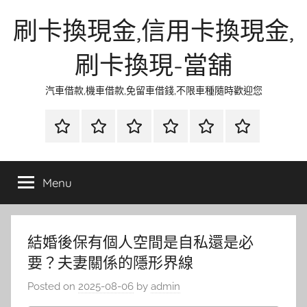
Skip
刷卡換現金,信用卡換現金,
to
content
刷卡換現-當舖
汽車借款,機車借款,免留車借錢,不限車種隨時歡迎您
首
當
網
流
環
聯
頁
鋪
路
行
保
合
金
資
時
清
徵
Menu
融
訊
尚
潔
信
結婚後保有個人空間是自私還是必
要？夫妻關係的隱形界線
Posted on
2025-08-06
by
admin