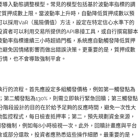
要導入動態調整模型。常見的模型包括基於波動率指標的調
定質押成數上限。當波動率上升時，自動降低質押成數以預
以採用VaR（風險價值）方法，設定在特定信心水準下的
資者可以利用交易所提供的API串接工具，或自行撰寫腳本
波動率指標連續三小時超過門檻，系統應自動觸發降低質押
也避免因情緒影響而做出錯誤決策。更重要的是，質押成數
行情，也不會導致強制平倉。
執行的流程。首先應設定多組觸發價格，例如第一觸發點為
；第二觸發點為130%，則需立即執行緊急回贖；第三觸發點
。分階段設計的目的在於給予足夠的反應時間，避免一次性大
動監控程式，每日檢查抵押率；第二，預先規劃資金來源，
觸發機制，例如每8小時檢視一次。此外，回贖計畫應與平台
倉或部分還款，投資者應熟悉這些操作細節。最重要的是，