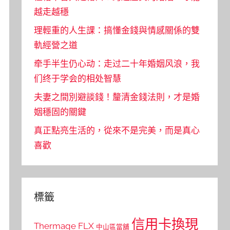
越走越穩
理輕重的人生課：搞懂金錢與情感關係的雙
軌經營之道
牵手半生仍心动：走过二十年婚姻风浪，我
们终于学会的相处智慧
夫妻之間別避談錢！釐清金錢法則，才是婚
姻穩固的關鍵
真正點亮生活的，從來不是完美，而是真心
喜歡
標籤
信用卡換現
Thermage FLX
中山區當舖