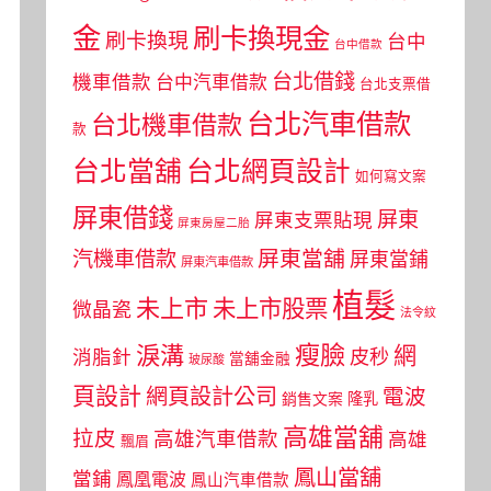
金
刷卡換現金
刷卡換現
台中
台中借款
台北借錢
機車借款
台中汽車借款
台北支票借
台北汽車借款
台北機車借款
款
台北當舖
台北網頁設計
如何寫文案
屏東借錢
屏東
屏東支票貼現
屏東房屋二胎
屏東當舖
汽機車借款
屏東當鋪
屏東汽車借款
植髮
未上市
未上市股票
微晶瓷
法令紋
瘦臉
淚溝
網
皮秒
消脂針
當舖金融
玻尿酸
頁設計
網頁設計公司
電波
銷售文案
隆乳
高雄當舖
拉皮
高雄汽車借款
高雄
飄眉
鳳山當舖
當鋪
鳳凰電波
鳳山汽車借款