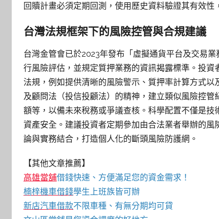
回贖計畫必須定期回測，使用歷史資料驗證其有效性
台灣法規框架下的風險控管與合規建議
台灣金管會已於2023年發布「虛擬通貨平台及交易
行風險評估，並規定質押業務的資訊揭露標準。投資
法規，例如提供清晰的風險警示、質押率計算方式以
及顧問法（投信投顧法）的精神，建立類似風險控管
額等，以備未來稅務或爭議查核。科學配置不僅是技
資產安全。建議投資者定期參加由合法業者舉辦的風
論與實務結合，打造個人化的斷頭風險防護網。
【其他文章推薦】
高雄當舖
借錢快速、方便滿足您的資金需求！
楠梓機車借錢
學生上班族皆可辦
新店汽車借款
不限車種、有無分期均可貸