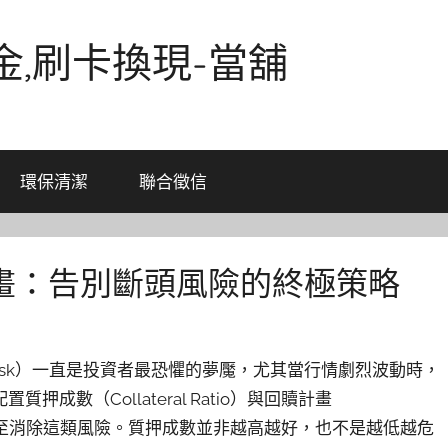
金,刷卡換現-當舖
環保清潔
聯合徵信
畫：告別斷頭風險的終極策略
on Risk）一直是投資者最恐懼的夢魘，尤其當行情劇烈波動時，
數（Collateral Ratio）與回贖計畫
地降低甚至消除這類風險。質押成數並非越高越好，也不是越低越危