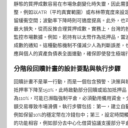
靜態的質押成數容易在市場急劇變化時失靈，因此需
整，例如以ATR（平均真實範圍）或布林帶寬度來設
留緩衝空間；波動率下降時則可適度提高。此外，也可
最大損失，從而反推合理質押成數。實務上，台灣的投
監控市場數據。例如，若持有以太幣作為抵押品，當
成數的通知。這種動態機制不僅減少人為判斷誤差，
應與個人的資產負債表全面連動，確保即使發生極端
分階段回贖計畫的設計要點與執行步驟
回贖計畫不是單一行動，而是一個包含預警、決策與
抵押率下降至150%，此時啟動部分回贖或追加抵押品
為110%，可能已瀕臨強制平倉，必須動用備用資金
額交易導致市場滑價。執行步驟包括：第一，建立自
例如保留10%的穩定幣在冷錢包中；第三，設定時間
的功能相容，例如部分去中心化借貸協議支援部分平