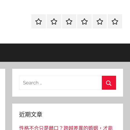
首
當
網
流
環
聯
頁
鋪
路
行
保
合
金
資
時
清
徵
融
訊
尚
潔
信
Search
for:
Search
近期文章
性格不合只是藉口？跨越差異的婚姻，才能