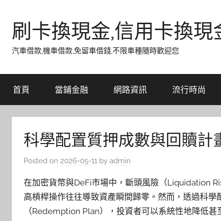
Skip
to
刷卡換現金,信用卡換現
content
汽車借款,機車借款,免留車借錢,不限車種隨時歡迎您
首頁
當鋪金融
網路資訊
流行時尚
科學配置質押成數與回贖計
Posted on
2026-05-11
by
admin
在加密貨幣與DeFi市場中，斷頭風險（Liquidati
高槓桿操作往往導致資產瞬間歸零。然而，透過科學配置質押成
（Redemption Plan），投資者可以系統性