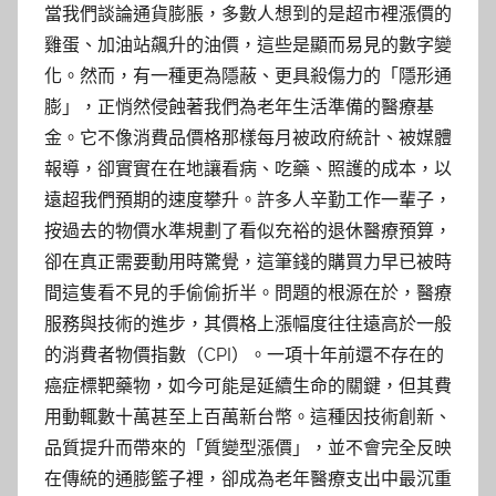
當我們談論通貨膨脹，多數人想到的是超市裡漲價的
雞蛋、加油站飆升的油價，這些是顯而易見的數字變
化。然而，有一種更為隱蔽、更具殺傷力的「隱形通
膨」，正悄然侵蝕著我們為老年生活準備的醫療基
金。它不像消費品價格那樣每月被政府統計、被媒體
報導，卻實實在在地讓看病、吃藥、照護的成本，以
遠超我們預期的速度攀升。許多人辛勤工作一輩子，
按過去的物價水準規劃了看似充裕的退休醫療預算，
卻在真正需要動用時驚覺，這筆錢的購買力早已被時
間這隻看不見的手偷偷折半。問題的根源在於，醫療
服務與技術的進步，其價格上漲幅度往往遠高於一般
的消費者物價指數（CPI）。一項十年前還不存在的
癌症標靶藥物，如今可能是延續生命的關鍵，但其費
用動輒數十萬甚至上百萬新台幣。這種因技術創新、
品質提升而帶來的「質變型漲價」，並不會完全反映
在傳統的通膨籃子裡，卻成為老年醫療支出中最沉重