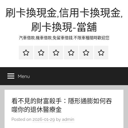
Skip
刷卡換現金,信用卡換現金,
to
content
刷卡換現-當舖
汽車借款,機車借款,免留車借錢,不限車種隨時歡迎您
首
當
網
流
環
聯
頁
鋪
路
行
保
合
金
資
時
清
徵
Menu
融
訊
尚
潔
信
看不見的財富殺手：隱形通膨如何吞
噬你的退休醫療金
Posted on
2026-01-29
by
admin