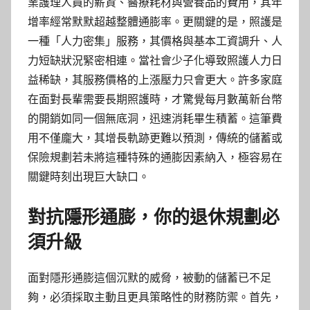
業護理人員的薪資、醫療耗材與營養品的費用，其年
增率經常默默超越整體通膨率。更關鍵的是，照護是
一種「人力密集」服務，其價格與基本工資調升、人
力短缺狀況緊密相連。當社會少子化導致照護人力日
益稀缺，其服務價格的上漲壓力只會更大。許多家庭
在面對長輩需要長期照護時，才驚覺每月數萬新台幣
的開銷如同一個無底洞，迅速消耗畢生積蓄。這筆費
用不僅龐大，其增長軌跡更難以預測，傳統的儲蓄或
保險規劃若未將這種特殊的通膨因素納入，極容易在
關鍵時刻出現巨大缺口。
對抗隱形通膨，你的退休規劃必
須升級
面對隱形通膨這個沉默的威脅，被動的儲蓄已不足
夠，必須採取主動且更具策略性的財務防禦。首先，