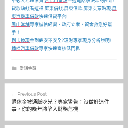
不必大老遠借貸!
台北市當舖
一通電話解決您的困難!
貸款缺錢看這裡!屏東借錢,屏東借款,屏東支票貼現,
屏
東汽機車借款
快速借貸平台!
鳳山當舖
專家誠信經營、政府立案，資金救急好幫
手！
刷卡換現
金到底安不安全?理財專家現身分析說明!
楠梓汽車借款
專家快速審核低門檻
當鋪金融
文
Previous Post
章
退休金被通膨吃光？專家警告：沒做好這件
導
事，你的晚年將陷入財務危機
覽