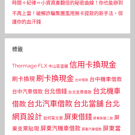
時間＋紀律＝小資資產翻倍的秘密曲線！你也能辦到
不再上當！破解詐騙集團濫用無卡提款的新手法，保
護你的血汗錢
標籤
信用卡換現金
Thermage FLX
中山區當舖
刷卡換現金
刷卡換現
台中機車借款
台中借款
台北機車
台北借錢
台中汽車借款
台北支票借款
台北汽車借款
台北當舖
台北
借款
網頁設計
屏東借錢
屏
如何寫文案
屏東房屋二胎
屏東當
屏東汽機車借款
東支票貼現
屏東汽車借款