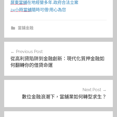
屏東當舖
在地經營多年,政府合法立案
24小時當舖
隨時可借!用心為您
當鋪金融
文
Previous Post
章
從高利貸陷阱到金融創新：現代化質押金融如
導
何翻轉你的借貸命運
覽
Next Post
數位金融浪潮下，當舖業如何轉型求生？