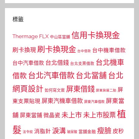
標籤
信用卡換現金
Thermage FLX
中山區當舖
刷卡換現金
刷卡換現
台中機車借款
台中借款
台北機車
台北借錢
台中汽車借款
台北支票借款
台北汽車借款
台北當舖
台北
借款
網頁設計
屏東借錢
屏
如何寫文案
屏東房屋二胎
屏東當
屏東汽機車借款
東支票貼現
屏東汽車借款
植
未上市
未上市股票
舖
屏東當鋪
微晶瓷
髮
瘦臉
淚溝
皮秒
消脂針
當舖金融
法令紋
玻尿酸