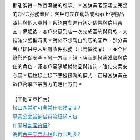
都能獲得一致且流暢的體驗」。當舖業者應建立完整
的OMO服務流程：客戶可先在網站或App上傳物品
照片與個人資料，系統自動進行初步估價與信用審
查；通過後，客戶只需到店一次完成簽約與撥款，大
幅減少臨櫃時間。對於不想親自到店的客戶，部分業
者已提供專人到府收件服務（限高價物品），並全程
錄影確保安全。另一方面，線下店面則扮演體驗與信
任的角色，讓客戶實際觸摸物品與諮詢，強化交易安
心感。這種線上線下無縫接軌的模式，正是當舖業在
數位衝擊下最有力的進化方向。
【其他文章推薦】
松山區當舖
可典當什麼物品呢?
專業
公營當舖
借貸流程懶人包
什麼是
動產質借
?
為何
台中支票貼現
銀行限制多?