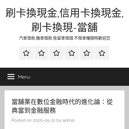
Skip
刷卡換現金,信用卡換現金,
to
content
刷卡換現-當舖
汽車借款,機車借款,免留車借錢,不限車種隨時歡迎您
首
當
網
流
環
聯
頁
鋪
路
行
保
合
金
資
時
清
徵
Menu
融
訊
尚
潔
信
當舖業在數位金融時代的進化論：從
典當到金融服務
Posted on
2026-05-10
by
admin